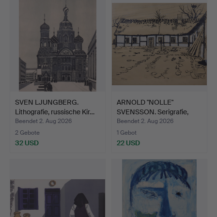
SVEN LJUNGBERG.
ARNOLD "NOLLE"
Lithografie, russische Kir…
SVENSSON. Serigrafie,
"Eble…
Beendet 2. Aug 2026
Beendet 2. Aug 2026
2 Gebote
1 Gebot
32 USD
22 USD