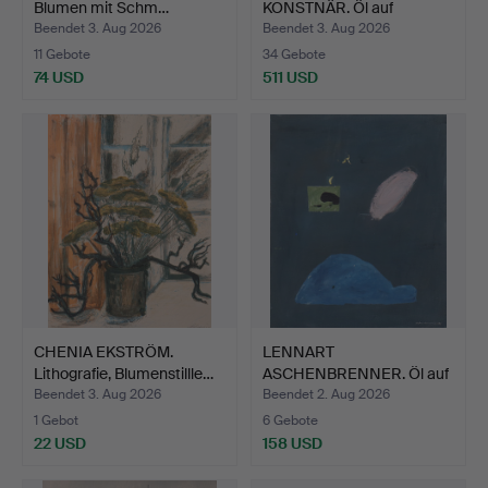
Blumen mit Schm…
KONSTNÄR. Öl auf
Leinwand, w…
Beendet 3. Aug 2026
Beendet 3. Aug 2026
11 Gebote
34 Gebote
74 USD
511 USD
CHENIA EKSTRÖM.
LENNART
Lithografie, Blumenstillle…
ASCHENBRENNER. Öl auf
Leinwand, 1-…
Beendet 3. Aug 2026
Beendet 2. Aug 2026
1 Gebot
6 Gebote
22 USD
158 USD