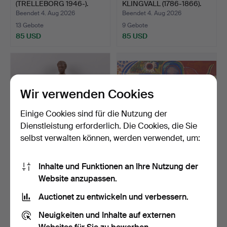
(TRELLEBORG 1946-).
KLINGVALL (1786-1866).
Aqua…
ZUGESC…
Beendet 4. Aug 2026
Beendet 4. Aug 2026
13 Gebote
9 Gebote
85 USD
85 USD
Wir verwenden Cookies
Einige Cookies sind für die Nutzung der
Dienstleistung erforderlich. Die Cookies, die Sie
selbst verwalten können, werden verwendet, um:
THURE THÖRN (1918-
SVEN X:ET ERIXSON.
Inhalte und Funktionen an Ihre Nutzung der
2005). Skulptur, "Irma".
Lithografie, "Ljusårssa…
Website anzupassen.
Beendet 3. Aug 2026
Beendet 3. Aug 2026
31 Gebote
9 Gebote
Auctionet zu entwickeln und verbessern.
776 USD
85 USD
Neuigkeiten und Inhalte auf externen