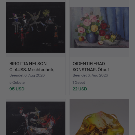
BIRGITTA NELSON
OIDENTIFIERAD
CLAUSS. Mischtechnik,
KONSTNÄR. Öl auf
"Dan…
Leinwand, B…
Beendet 6. Aug 2026
Beendet 6. Aug 2026
5 Gebote
1 Gebot
95 USD
22 USD