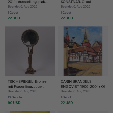
2014). Ausstellungsplak…
KONSTNÄR. Öl auf
Leinwand, S…
Beendet 6. Aug 2026
Beendet 6. Aug 2026
1 Gebot
1 Gebot
22 USD
22 USD
TISCHSPIEGEL, Bronze
CARIN BRANDELS
mit Frauenfigur, Juge…
ENGQVIST (1906-2004). Öl
au…
Beendet 6. Aug 2026
Beendet 6. Aug 2026
10 Gebote
1 Gebot
90 USD
22 USD