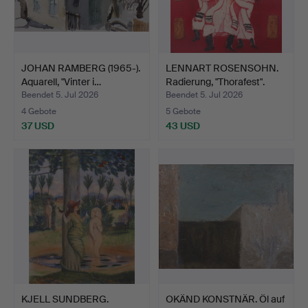
JOHAN RAMBERG (1965-).
LENNART ROSENSOHN.
Aquarell, "Vinter i…
Radierung, "Thorafest".
Beendet 5. Jul 2026
Beendet 5. Jul 2026
4 Gebote
5 Gebote
37 USD
43 USD
KJELL SUNDBERG.
OKÄND KONSTNÄR. Öl auf