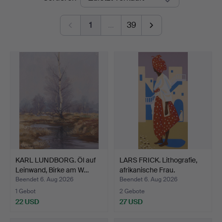
1
…
39
KARL LUNDBORG. Öl auf
LARS FRICK. Lithografie,
Leinwand, Birke am W…
afrikanische Frau.
Beendet 6. Aug 2026
Beendet 6. Aug 2026
1 Gebot
2 Gebote
22 USD
27 USD