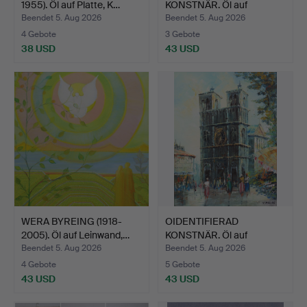
1955). Öl auf Platte, K…
KONSTNÄR. Öl auf
Leinwand, B…
Beendet 5. Aug 2026
Beendet 5. Aug 2026
4 Gebote
3 Gebote
38 USD
43 USD
WERA BYREING (1918-
OIDENTIFIERAD
2005). Öl auf Leinwand,…
KONSTNÄR. Öl auf
Leinwand, M…
Beendet 5. Aug 2026
Beendet 5. Aug 2026
4 Gebote
5 Gebote
43 USD
43 USD