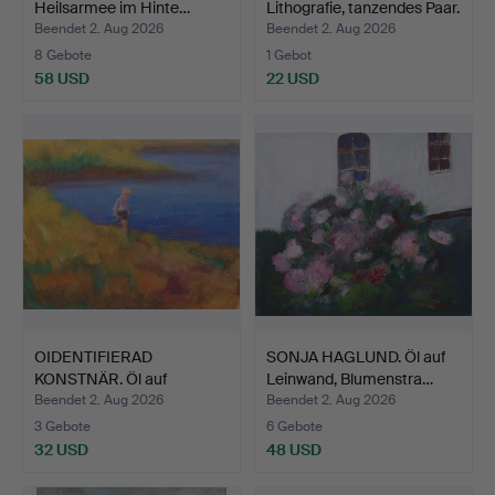
Heilsarmee im Hinte…
Lithografie, tanzendes Paar.
Beendet 2. Aug 2026
Beendet 2. Aug 2026
8 Gebote
1 Gebot
58 USD
22 USD
OIDENTIFIERAD
SONJA HAGLUND. Öl auf
KONSTNÄR. Öl auf
Leinwand, Blumenstra…
Leinwand, J…
Beendet 2. Aug 2026
Beendet 2. Aug 2026
3 Gebote
6 Gebote
32 USD
48 USD