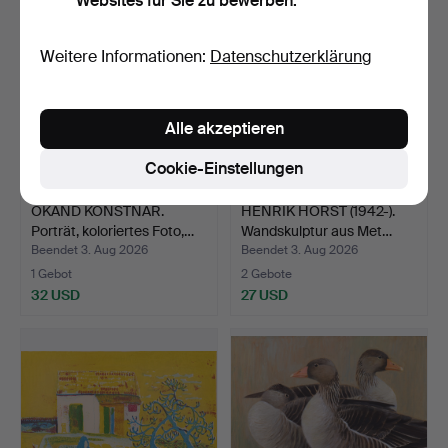
Websites für Sie zu bewerben.
Weitere Informationen:
Datenschutzerklärung
Alle akzeptieren
Cookie-Einstellungen
OKÄND KONSTNÄR.
HENRIK HORST (1942-).
Porträt, koloriertes Foto,…
Wandskulptur aus Met…
Beendet 3. Aug 2026
Beendet 3. Aug 2026
1 Gebot
2 Gebote
32 USD
27 USD