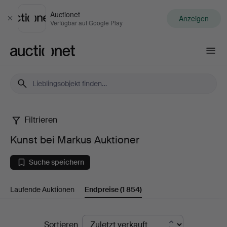
Auctionet
Anzeigen
Schließen
Verfügbar auf Google Play
Auctionet.com
Filtrieren
Kunst
Kunst bei Markus Auktioner
bei
Suche speichern
Markus
Laufende Auktionen
Endpreise
(1 854)
Auktioner
Endpreise
Sortieren