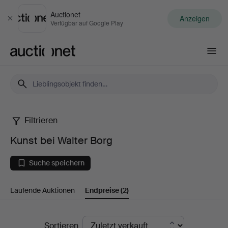
Auctionet
Anzeigen
Schließen
Verfügbar auf Google Play
Auctionet.com
Filtrieren
Kunst
Kunst bei Walter Borg
bei
Suche speichern
Walter
Laufende Auktionen
Endpreise
(2)
Borg
Endpreise
Sortieren