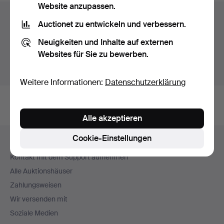
Website anzupassen.
Auktionsarchiv
Auctionet zu entwickeln und verbessern.
Sie suchen in unserem Archiv der beendeten
Neuigkeiten und Inhalte auf externen
Auktionen.
Websites für Sie zu bewerben.
Stattdessen laufende Auktionen anzeigen.
Weitere Informationen:
Datenschutzerklärung
Alle akzeptieren
Fußzeilen-
Cookie-Einstellungen
Hilfe und Kontakt
Navigation
Kontakt mit dem Support aufnehmen
Alle Auktionshäuser
Zahlungsweisen
Wir versenden mit
Soziale Medien