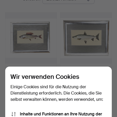
751
.
ROLF SMEDMAN, MR.
750
.
ROLF SMEDMAN,
STORSIK.
Wir verwenden Cookies
Beendet 16. Mai 2022
Beendet 16. Mai 2022
29 Gebote
16 Gebote
Einige Cookies sind für die Nutzung der
1.734 USD
316 USD
Dienstleistung erforderlich. Die Cookies, die Sie
selbst verwalten können, werden verwendet, um:
Suche speichern
Inhalte und Funktionen an Ihre Nutzung der