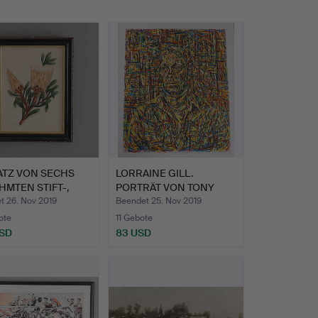
ATZ VON SECHS
LORRAINE GILL.
MTEN STIFT-,
PORTRÄT VON TONY
E…
BUZON.
t 26. Nov 2019
Beendet 25. Nov 2019
ote
11 Gebote
USD
83 USD