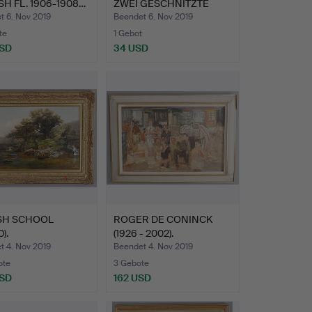
ISH FL. 1906-1908…
ZWEI GESCHNITZTE
HARTHOL…
t 6. Nov 2019
Beendet 6. Nov 2019
te
1 Gebot
USD
34 USD
ISH SCHOOL
ROGER DE CONINCK
).
(1926 - 2002).
SLANDSCHAFT.
PERSONNAGE…
t 4. Nov 2019
Beendet 4. Nov 2019
ote
3 Gebote
USD
162 USD