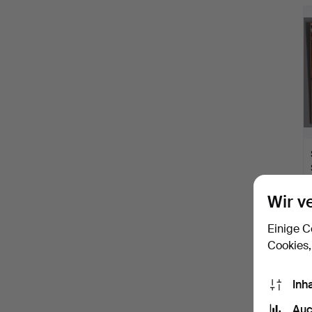
A
O
Wir v
Einige C
Cookies,
Inh
Auc