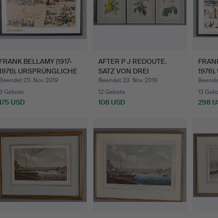
FRANK BELLAMY (1917-
AFTER P J REDOUTE.
FRANK
1976). URSPRÜNGLICHE
SATZ VON DREI
1976)
C…
DEKORATIV…
C…
Beendet 23. Nov 2019
Beendet 23. Nov 2019
Beende
3 Gebote
12 Gebote
13 Geb
175 USD
108 USD
298 