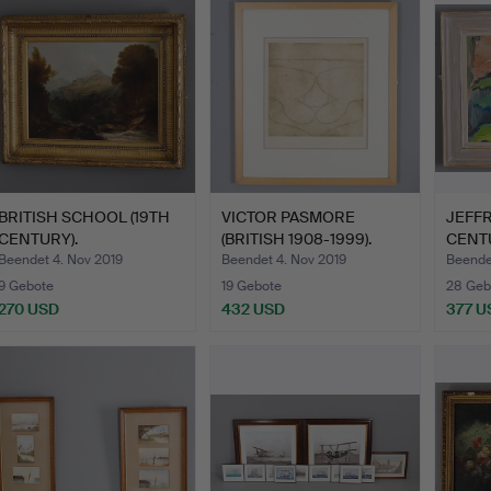
BRITISH SCHOOL (19TH
VICTOR PASMORE
JEFFR
CENTURY).
(BRITISH 1908-1999).
CENT
HOCHLANDLAN…
HÖHLE …
D…
Beendet 4. Nov 2019
Beendet 4. Nov 2019
Beende
9 Gebote
19 Gebote
28 Geb
270 USD
432 USD
377 U