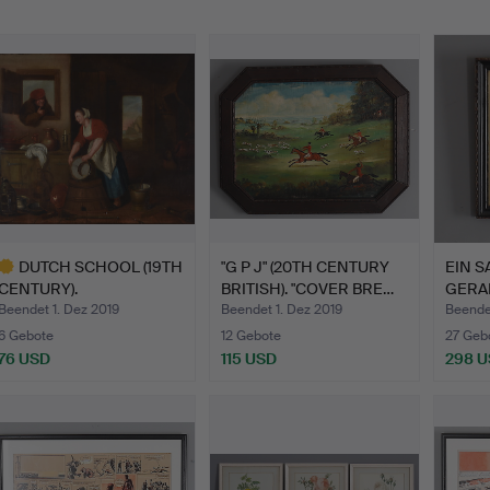
DUTCH SCHOOL (19TH
"G P J" (20TH CENTURY
EIN S
CENTURY).
BRITISH). "COVER BRE…
GERAH
INNENSZENE.
TINT
Beendet 1. Dez 2019
Beendet 1. Dez 2019
Beende
6 Gebote
12 Gebote
27 Geb
76 USD
115 USD
298 
usgewähltes
bjekt