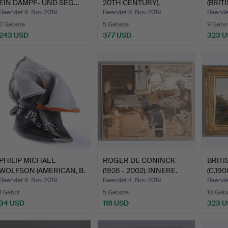
EIN DAMPF- UND SEG…
20TH CENTURY).
(BRIT
ABBILDU…
Beendet 6. Nov 2019
Beendet 6. Nov 2019
Beende
2 Gebote
5 Gebote
9 Gebo
243 USD
377 USD
323 
PHILIP MICHAEL
ROGER DE CONINCK
BRIT
WOLFSON (AMERICAN, B.
(1926 - 2002). INNERE.
(C.1900
1958)…
FLUS
Beendet 6. Nov 2019
Beendet 4. Nov 2019
Beende
1 Gebot
5 Gebote
10 Geb
34 USD
118 USD
323 