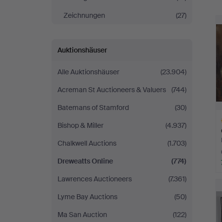
Zeichnungen
(27)
Auktionshäuser
Alle Auktionshäuser
(23.904)
Acreman St Auctioneers & Valuers
(744)
Batemans of Stamford
(30)
Bishop & Miller
(4.937)
Chalkwell Auctions
(1.703)
Dreweatts Online
(774)
A
Lawrences Auctioneers
(7.361)
O
Lyme Bay Auctions
(50)
Ma San Auction
(122)