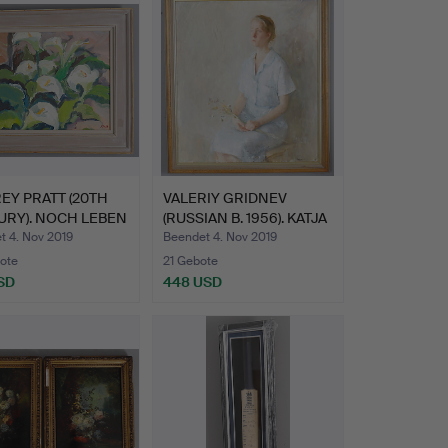
EY PRATT (20TH
VALERIY GRIDNEV
URY). NOCH LEBEN
(RUSSIAN B. 1956). KATJA
I…
t 4. Nov 2019
Beendet 4. Nov 2019
ote
21 Gebote
SD
448 USD