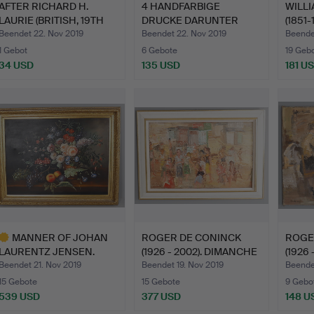
AFTER RICHARD H.
4 HANDFARBIGE
WILLI
LAURIE (BRITISH, 19TH
DRUCKE DARUNTER
(1851-
CEN…
"DAS FINDELK…
Beendet 22. Nov 2019
Beendet 22. Nov 2019
Beendet
1 Gebot
6 Gebote
19 Geb
34 USD
135 USD
181 U
MANNER OF JOHAN
ROGER DE CONINCK
ROGE
LAURENTZ JENSEN.
(1926 - 2002). DIMANCHE
(1926 
NOCH LEBE…
A…
JOUE
Beendet 21. Nov 2019
Beendet 19. Nov 2019
Beendet
15 Gebote
15 Gebote
9 Gebo
539 USD
377 USD
148 U