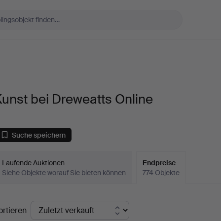
unst bei Dreweatts Online
Suche speichern
Laufende Auktionen
Endpreise
Siehe Objekte worauf Sie bieten können
774 Objekte
ndpreise
ortieren