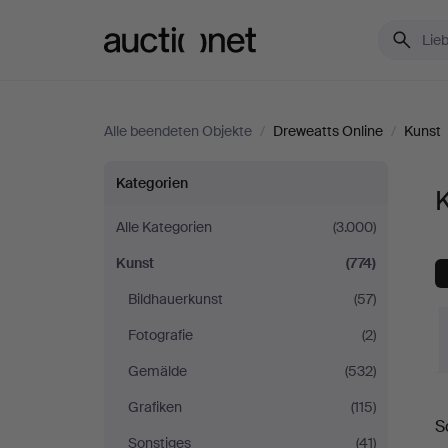
Auctionet.com
Alle beendeten Objekte
/
Dreweatts Online
/
Kunst
Kunst
Kategorien
K
bei
Alle Kategorien
(3.000)
Kunst
(774)
Dreweatts
Bildhauerkunst
(57)
Online
Fotografie
(2)
Gemälde
(532)
E
Grafiken
(115)
S
Sonstiges
(41)