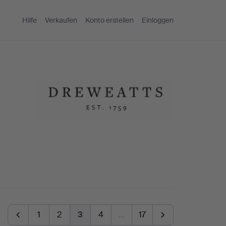
Hilfe
Verkaufen
Konto erstellen
Einloggen
1
2
3
4
…
17