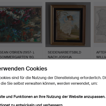
usgewähltes
bjekt
SEAN O'BRIEN (1957- ).
SEIDENARBEITSBILD
AFTE
SOMMERGARTEN '80.
NACH JOSHUA
WILLI
REYNOLDS.
CENT
Beendet 19. Nov 2019
Beendet 15. Nov 2019
Beendet
erwenden Cookies
6 Gebote
6 Gebote
1 Gebot
81 USD
61 USD
34 U
ookies sind für die Nutzung der Dienstleistung erforderlich. D
 die Sie selbst verwalten können, werden verwendet, um:
alte und Funktionen an Ihre Nutzung der Website anzupassen.
tionet zu entwickeln und verbessern.