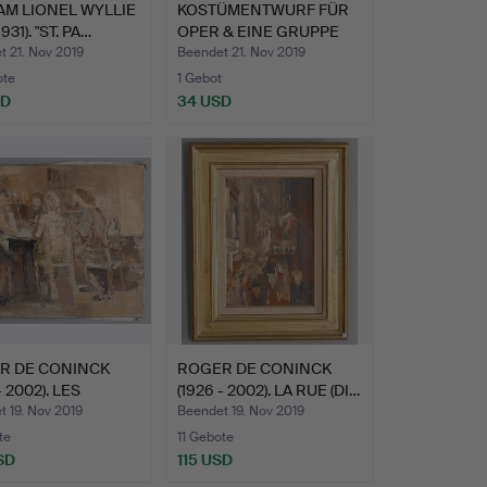
AM LIONEL WYLLIE
KOSTÜMENTWURF FÜR
1931). "ST. PA…
OPER & EINE GRUPPE
VON 9…
 21. Nov 2019
Beendet 21. Nov 2019
ote
1 Gebot
SD
34 USD
R DE CONINCK
ROGER DE CONINCK
- 2002). LES
(1926 - 2002). LA RUE (DI…
UR…
 19. Nov 2019
Beendet 19. Nov 2019
te
11 Gebote
SD
115 USD