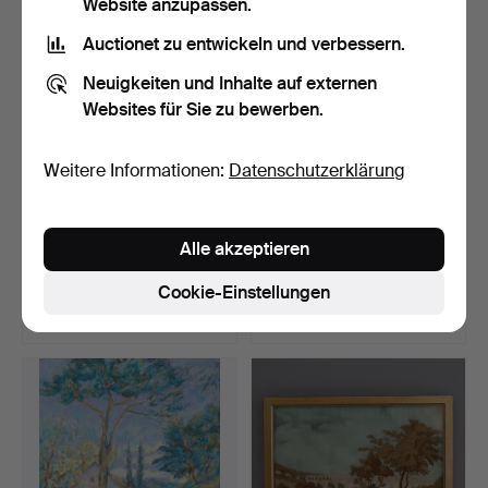
Website anzupassen.
Auctionet zu entwickeln und verbessern.
Neuigkeiten und Inhalte auf externen
Websites für Sie zu bewerben.
Weitere Informationen:
Datenschutzerklärung
EINE REIHE VON SIEBEN
ANDRÉ BICAT (1909-1996).
Alle akzeptieren
GOUACHE-STUDIEN
TALBLICK, WAHRSCH…
ÜBER…
Beendet 6. Mär 2020
Beendet 4. Mär 2020
Cookie-Einstellungen
17 Gebote
19 Gebote
248 USD
364 USD