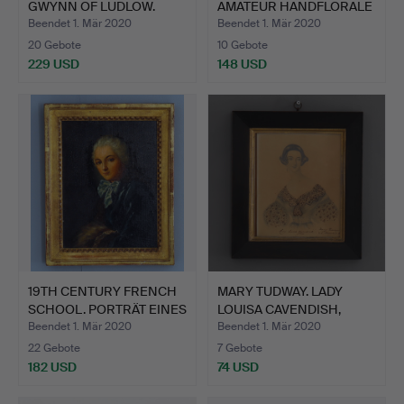
GWYNN OF LUDLOW.
AMATEUR HANDFLORALE
KASTANI…
AQUARE…
Beendet 1. Mär 2020
Beendet 1. Mär 2020
20 Gebote
10 Gebote
229 USD
148 USD
19TH CENTURY FRENCH
MARY TUDWAY. LADY
SCHOOL. PORTRÄT EINES
LOUISA CAVENDISH,
…
HERZOG…
Beendet 1. Mär 2020
Beendet 1. Mär 2020
22 Gebote
7 Gebote
182 USD
74 USD