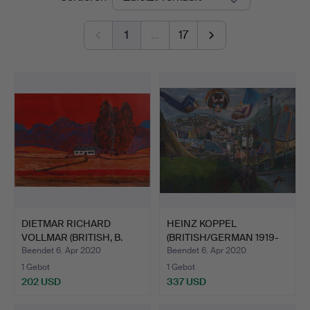
1
…
17
DIETMAR RICHARD
HEINZ KOPPEL
VOLLMAR (BRITISH, B.
(BRITISH/GERMAN 1919-
1935)…
1980). G…
Beendet 6. Apr 2020
Beendet 6. Apr 2020
1 Gebot
1 Gebot
202 USD
337 USD