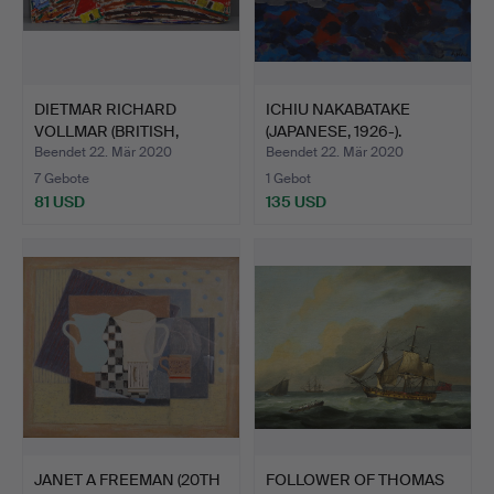
DIETMAR RICHARD
ICHIU NAKABATAKE
VOLLMAR (BRITISH,
(JAPANESE, 1926-).
1935-). …
SONNE.
Beendet 22. Mär 2020
Beendet 22. Mär 2020
7 Gebote
1 Gebot
81 USD
135 USD
JANET A FREEMAN (20TH
FOLLOWER OF THOMAS