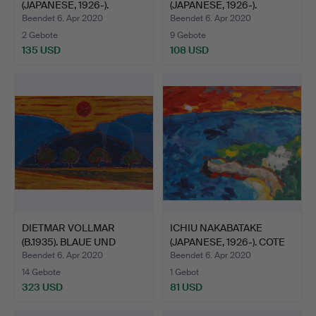
(JAPANESE, 1926-).
(JAPANESE, 1926-).
WASSER…
STADTB…
Beendet 6. Apr 2020
Beendet 6. Apr 2020
2 Gebote
9 Gebote
135 USD
108 USD
DIETMAR VOLLMAR
ICHIU NAKABATAKE
(B.1935). BLAUE UND
(JAPANESE, 1926-). COTE
ORANGE…
D…
Beendet 6. Apr 2020
Beendet 6. Apr 2020
14 Gebote
1 Gebot
323 USD
81 USD