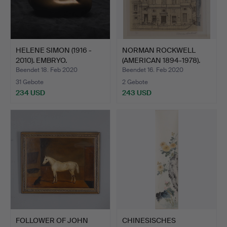
HELENE SIMON (1916 -
NORMAN ROCKWELL
2010). EMBRYO.
(AMERICAN 1894-1978).
BLIC…
Beendet 18. Feb 2020
Beendet 16. Feb 2020
31 Gebote
2 Gebote
234 USD
243 USD
FOLLOWER OF JOHN
CHINESISCHES