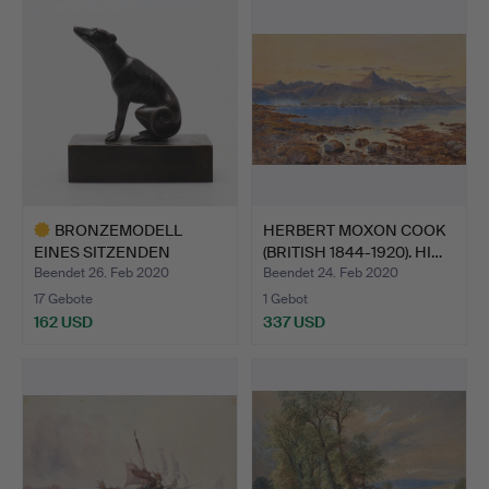
BRONZEMODELL
HERBERT MOXON COOK
EINES SITZENDEN
(BRITISH 1844-1920). HI…
WINDHUNDES.
Beendet 26. Feb 2020
Beendet 24. Feb 2020
17 Gebote
1 Gebot
162 USD
337 USD
Ausgewähltes
Objekt