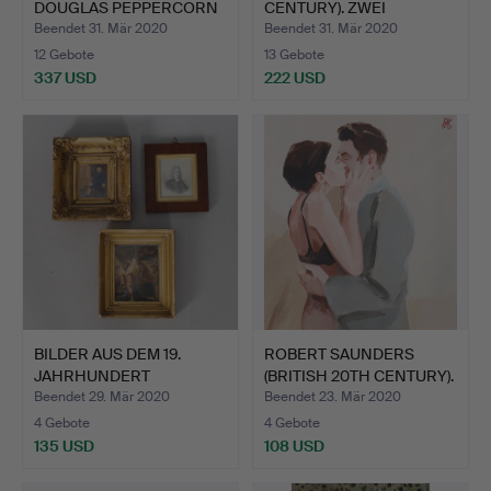
DOUGLAS PEPPERCORN
CENTURY). ZWEI
(A…
UMFASS…
Beendet 31. Mär 2020
Beendet 31. Mär 2020
12 Gebote
13 Gebote
337 USD
222 USD
BILDER AUS DEM 19.
ROBERT SAUNDERS
JAHRHUNDERT
(BRITISH 20TH CENTURY).
EINSCHLIESS…
KO…
Beendet 29. Mär 2020
Beendet 23. Mär 2020
4 Gebote
4 Gebote
135 USD
108 USD