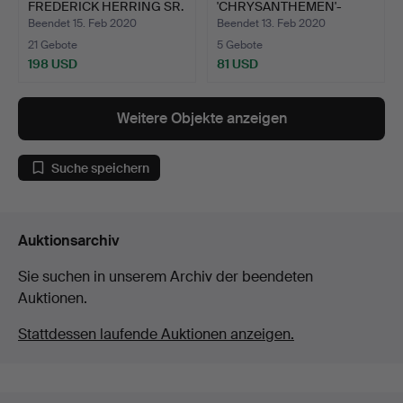
FREDERICK HERRING SR.
'CHRYSANTHEMEN'-
EIN…
GEMÄLDE, 20. …
Beendet 15. Feb 2020
Beendet 13. Feb 2020
21 Gebote
5 Gebote
198 USD
81 USD
Weitere Objekte anzeigen
Suche speichern
Auktionsarchiv
Sie suchen in unserem Archiv der beendeten
Auktionen.
Stattdessen laufende Auktionen anzeigen.