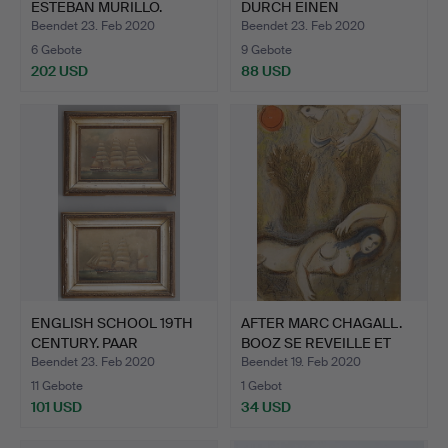
ESTEBAN MURILLO.
DURCH EINEN
Kinder, d…
GEFLÜGEL…
Beendet 23. Feb 2020
Beendet 23. Feb 2020
6 Gebote
9 Gebote
202 USD
88 USD
ENGLISH SCHOOL 19TH
AFTER MARC CHAGALL.
CENTURY. PAAR
BOOZ SE REVEILLE ET
MARINESZ…
VO…
Beendet 23. Feb 2020
Beendet 19. Feb 2020
11 Gebote
1 Gebot
101 USD
34 USD