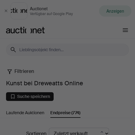
Auctionet
Anzeigen
Schließen
Verfügbar auf Google Play
Auctionet.com
Filtrieren
Kunst
Kunst bei Dreweatts Online
bei
Suche speichern
Dreweatts
Laufende Auktionen
Endpreise
(774)
Online
Endpreise
Sortieren