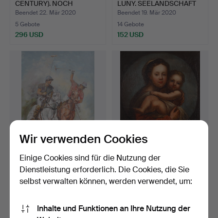
CENTURY). NOCH
LUNY. SEELANDSCHAFT
LEBEN…
MIT…
Beendet 22. Mär 2020
Beendet 19. Mär 2020
5 Gebote
14 Gebote
296 USD
152 USD
Wir verwenden Cookies
ROBERT BARNETE
19TH CENTURY NORTH
Einige Cookies sind für die Nutzung der
(AMERICAN, 1931-2006).
EUROPEAN SCHOOL.
Dienstleistung erforderlich. Die Cookies, die Sie
POLO…
MUTTER…
Beendet 14. Mär 2020
Beendet 8. Mär 2020
selbst verwalten können, werden verwendet, um:
1 Gebot
6 Gebote
34 USD
202 USD
Inhalte und Funktionen an Ihre Nutzung der