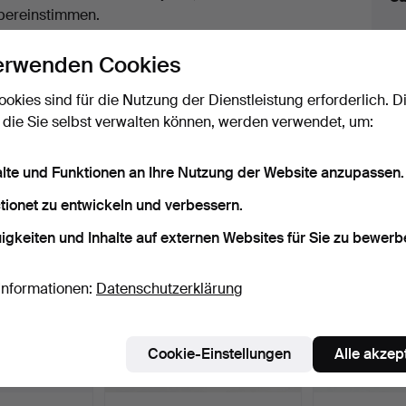
uktionen
bereinstimmen.
licken Sie oben auf
“Suche speichern”
, um eine
erwenden Cookies
ail zu erhalten, sobald dieses Objekt
ereingekommen ist.
ookies sind für die Nutzung der Dienstleistung erforderlich. D
 die Sie selbst verwalten können, werden verwendet, um:
 Archiv, die mit Ihrer Suche übereinsti
alte und Funktionen an Ihre Nutzung der Website anzupassen.
tionet zu entwickeln und verbessern.
igkeiten und Inhalte auf externen Websites für Sie zu bewerb
Informationen:
Datenschutzerklärung
Cookie-Einstellungen
Alle akzep