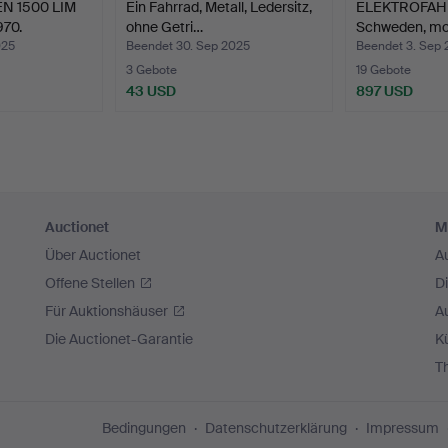
 1500 LIM
Ein Fahrrad, Metall, Ledersitz,
ELEKTROFAHRR
970.
ohne Getri…
Schweden, mo
025
Beendet 30. Sep 2025
Beendet 3. Sep
3 Gebote
19 Gebote
43 USD
897 USD
Auctionet
M
Über Auctionet
A
Offene Stellen
D
Für Auktionshäuser
A
Die Auctionet-Garantie
Kü
T
Bedingungen
Datenschutzerklärung
Impressum