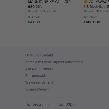
MOUNTAINBIKE, Giant ATR
VOLKSWAGEN
680, 26".
113, Modelljahr 1
Beendet 17. Apr 2026
Beendet 10. Okt 2
8 Gebote
12 Gebote
64 USD
1.688 USD
Ausgewähltes
Objekt
Fußzeilen-
Hilfe und Kontakt
Navigation
Kontakt mit dem Support aufnehmen
Alle Auktionshäuser
Zahlungsweisen
Wir versenden mit
Soziale Medien
Deutsch
USD