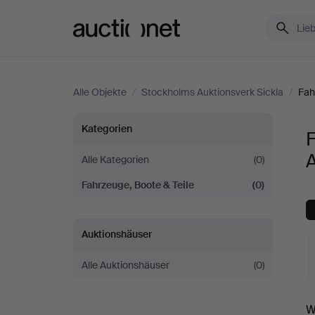
Auctionet.com
Alle Objekte
/
Stockholms Auktionsverk Sickla
/
Fah
Fahrzeuge,
Kategorien
F
Boote
A
Alle Kategorien
(0)
Fahrzeuge, Boote & Teile
(0)
&
Teile
Auktionshäuser
bei
Alle Auktionshäuser
(0)
Stockholms
L
W