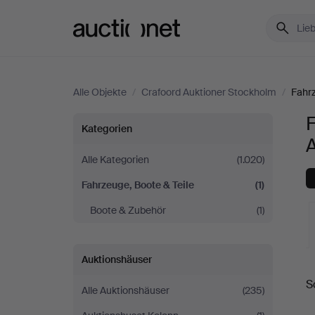
Auctionet.com
Alle Objekte
/
Crafoord Auktioner Stockholm
/
Fahrz
F
Fahrzeuge,
Kategorien
Boote
Alle Kategorien
(1.020)
Fahrzeuge, Boote & Teile
(1)
&
Boote & Zubehör
(1)
Teile
bei
Auktionshäuser
L
S
Crafoord
Alle Auktionshäuser
(235)
A