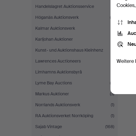
Cookies,
Handelslagret Auktionsservice
(1)
Höganäs Auktionsverk
(2)
Inh
Kalmar Auktionsverk
(1)
Auc
Karljohan Auktioner
(1)
Neu
Kunst- und Auktionshaus Kleinhenz
(1)
Weitere 
Lawrences Auctioneers
(1)
Limhamns Auktionsbyrå
(1)
Lyme Bay Auctions
(2)
Markus Auktioner
(3)
Norrlands Auktionsverk
(1)
RA Auktionsverket Norrköping
(1)
Sajab Vintage
(168)