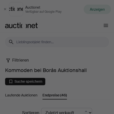
Auctionet
Anzeigen
Schließen
Verfügbar auf Google Play
Auctionet.com
Filtrieren
Kommoden
Kommoden bei Borås Auktionshall
bei
Suche speichern
Borås
Laufende Auktionen
Endpreise
(46)
Auktionshall
Endpreise
Sortieren