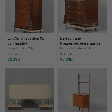
Ein Chiffon aus dem 19.
Eine schräge
Jahrhundert.
Klappensekretärin aus dem
18.…
Beendet 1. Apr 2026
Beendet 29. Mär 2026
1 Gebot
3 Gebote
32 USD
38 USD