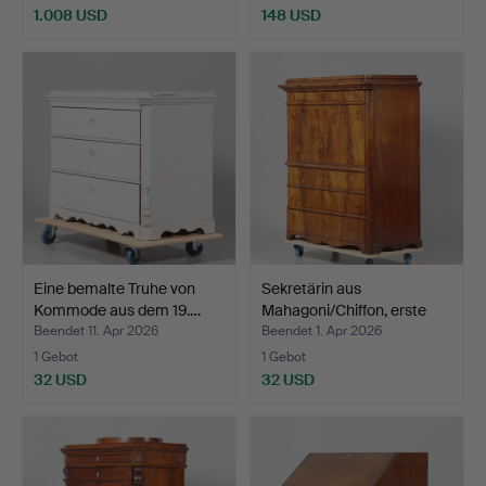
1.008 USD
148 USD
Eine bemalte Truhe von
Sekretärin aus
Kommode aus dem 19.…
Mahagoni/Chiffon, erste
Häl…
Beendet 11. Apr 2026
Beendet 1. Apr 2026
1 Gebot
1 Gebot
32 USD
32 USD