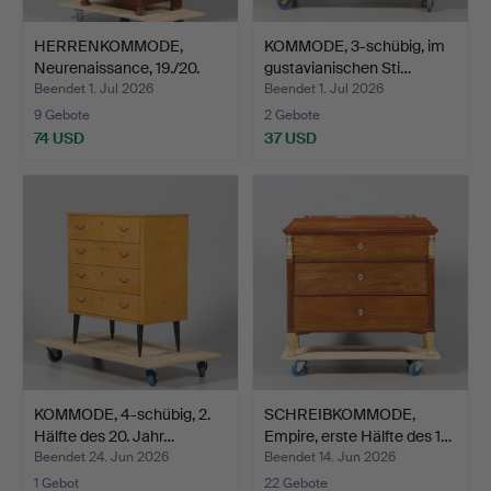
HERRENKOMMODE,
KOMMODE, 3-schübig, im
Neurenaissance, 19./20.
gustavianischen Sti…
Jah…
Beendet 1. Jul 2026
Beendet 1. Jul 2026
9 Gebote
2 Gebote
74 USD
37 USD
KOMMODE, 4-schübig, 2.
SCHREIBKOMMODE,
Hälfte des 20. Jahr…
Empire, erste Hälfte des 1…
Beendet 24. Jun 2026
Beendet 14. Jun 2026
1 Gebot
22 Gebote