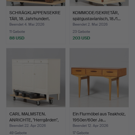
SCHRÄGKLAPPENSEKRE
KOMMODE/SEKRETÄR,
TÄR, 18. Jahrhundert.
spätgustavianisch, 18./1…
Beendet 4. Mai 2026
Beendet 2. Mai 2026
11 Gebote
23 Gebote
88 USD
203 USD
CARL MALMSTEN.
Ein Flurmöbel aus Teakholz,
ANRICHTE, "Herrgården",
1950er/60er Ja…
Bod…
Beendet 22. Apr 2026
Beendet 12. Apr 2026
49 Gebote
17 Gebote