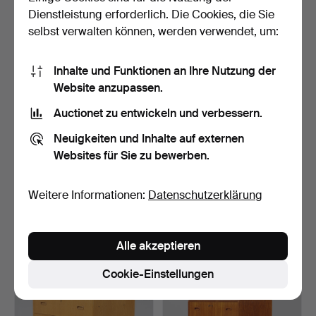
53 USD
58 USD
Dienstleistung erforderlich. Die Cookies, die Sie
selbst verwalten können, werden verwendet, um:
Inhalte und Funktionen an Ihre Nutzung der
Website anzupassen.
Auctionet zu entwickeln und verbessern.
Neuigkeiten und Inhalte auf externen
Websites für Sie zu bewerben.
Ein Empire-Sideboard aus
Ein schräger
Weitere Informationen:
Datenschutzerklärung
dem 19. Jahrhunde…
Klappensekretär aus dem
17./1…
Beendet 24. Mär 2026
Beendet 21. Mär 2026
3 Gebote
3 Gebote
Alle akzeptieren
43 USD
37 USD
Cookie-Einstellungen