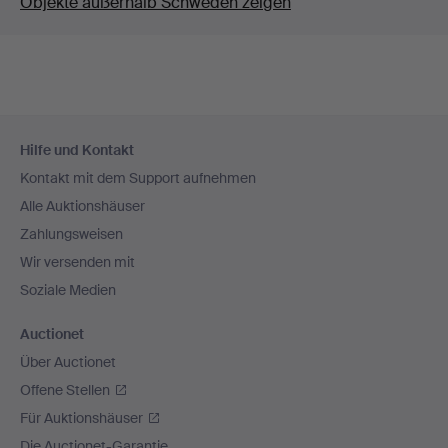
Objekte außerhalb Schweden zeigen
Fußzeilen-
Hilfe und Kontakt
Navigation
Kontakt mit dem Support aufnehmen
Alle Auktionshäuser
Zahlungsweisen
Wir versenden mit
Soziale Medien
Auctionet
Über Auctionet
Offene Stellen
Für Auktionshäuser
Die Auctionet-Garantie