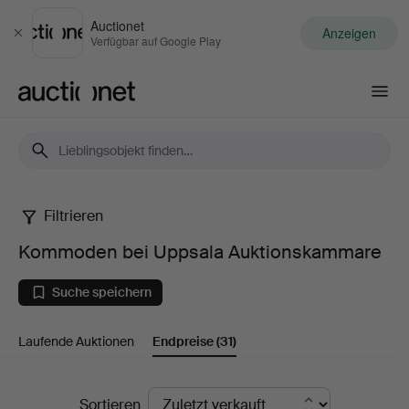
Auctionet
Anzeigen
Schließen
Verfügbar auf Google Play
Auctionet.com
Filtrieren
Kommoden
Kommoden bei Uppsala Auktionskammare
bei
Suche speichern
Uppsala
Laufende Auktionen
Endpreise
(31)
Auktionskammare
Endpreise
Sortieren