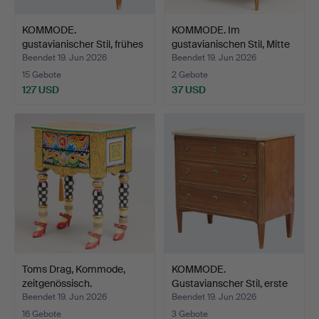
KOMMODE.
KOMMODE. Im
gustavianischer Stil, frühes
gustavianischen Stil, Mitte
20. …
de…
Beendet 19. Jun 2026
Beendet 19. Jun 2026
15 Gebote
2 Gebote
127 USD
37 USD
Toms Drag, Kommode,
KOMMODE.
zeitgenössisch.
Gustavianscher Stil, erste
Hälfte…
Beendet 19. Jun 2026
Beendet 19. Jun 2026
16 Gebote
3 Gebote