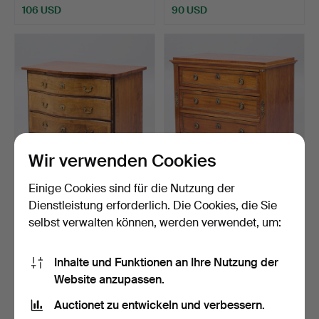
106 USD
90 USD
Wir verwenden Cookies
Einige Cookies sind für die Nutzung der
KOMMODE. Spätbarock, 18.
KOMMODE, um 1900.
Jahrhundert.
Mahagoni und Kiefer.
Dienstleistung erforderlich. Die Cookies, die Sie
Beendet 2. Mai 2026
Beendet 2. Mai 2026
selbst verwalten können, werden verwendet, um:
4 Gebote
5 Gebote
211 USD
48 USD
Inhalte und Funktionen an Ihre Nutzung der
Website anzupassen.
Auctionet zu entwickeln und verbessern.