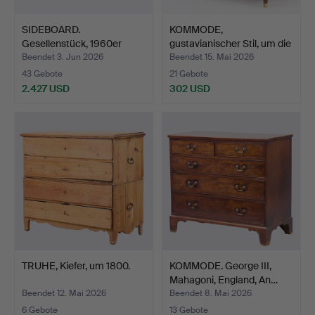
SIDEBOARD.
KOMMODE,
Gesellenstück, 1960er
gustavianischer Stil, um die
Jahre, Sc…
Mitt…
Beendet 3. Jun 2026
Beendet 15. Mai 2026
43 Gebote
21 Gebote
2.427 USD
302 USD
TRUHE, Kiefer, um 1800.
KOMMODE. George III,
Mahagoni, England, An…
Beendet 12. Mai 2026
Beendet 8. Mai 2026
6 Gebote
13 Gebote