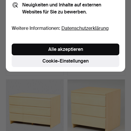
Neuigkeiten und Inhalte auf externen
Websites für Sie zu bewerben.
Weitere Informationen:
Datenschutzerklärung
Kommode.
KOMMODE. Rokoko,
Alle akzeptieren
Gustavianischer Stil, frühes
Schweden, zweite Hälfte
20. …
d…
Beendet 1. Mai 2026
Beendet 1. Mai 2026
Cookie-Einstellungen
10 Gebote
14 Gebote
80 USD
475 USD