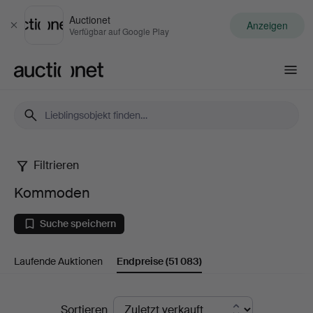
Auctionet
Anzeigen
Schließen
Verfügbar auf Google Play
Auctionet.com
Filtrieren
Kommoden
Kommoden
Suche speichern
Laufende Auktionen
Endpreise
(51 083)
Endpreise
Sortieren