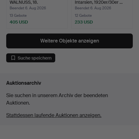
WALNUSS, 18.
Intarsien, 1920er/30er …
JAHRHUNDERT.
Beendet 6. Aug 2026
Beendet 6. Aug 2026
13 Gebote
12 Gebote
405 USD
233 USD
Ausgewähltes
Objekt
Weitere Objekte anzeigen
Suche speichern
Auktionsarchiv
Sie suchen in unserem Archiv der beendeten
Auktionen.
Stattdessen laufende Auktionen anzeigen.