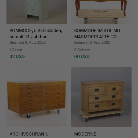
KOMMODE, 5 Schubladen,
KOMMODE IM STIL MIT
bemalt, 21. Jahrhun…
MARMORPLATTE, 20.
Jahr…
Beendet 6. Aug 2026
Beendet 6. Aug 2026
1 Gebot
9 Gebote
32 USD
60 USD
ARCHIVSCHRANK.
MODERNE