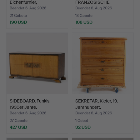
Eichenfurnier,
FRANZÖSISCHE
Ingeniörsute…
KOMMODE AUS EICHE.
Beendet 6. Aug 2026
Beendet 6. Aug 2026
21 Gebote
13 Gebote
190 USD
108 USD
SIDEBOARD, Funkis,
SEKRETÄR, Kiefer, 19.
1930er Jahre.
Jahrhundert.
Beendet 6. Aug 2026
Beendet 6. Aug 2026
27 Gebote
1 Gebot
427 USD
32 USD