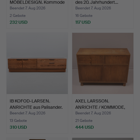
MÖBELDESIGN. Kommode
des 20. Jahrhundert…
aus Teakhol…
Beendet 7. Aug 2026
Beendet 7. Aug 2026
2 Gebote
16 Gebote
232 USD
117 USD
IB KOFOD-LARSEN.
AXEL LARSSON.
ANRICHTE aus Palisander.
ANRICHTE / KOMMODE,
…
EICHE, S…
Beendet 7. Aug 2026
Beendet 7. Aug 2026
13 Gebote
21 Gebote
310 USD
444 USD