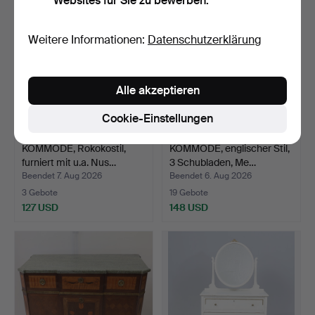
Websites für Sie zu bewerben.
Weitere Informationen:
Datenschutzerklärung
Alle akzeptieren
Cookie-Einstellungen
KOMMODE, Rokokostil,
KOMMODE, englischer Stil,
furniert mit u.a. Nus…
3 Schubladen, Me…
Beendet 7. Aug 2026
Beendet 6. Aug 2026
3 Gebote
19 Gebote
127 USD
148 USD