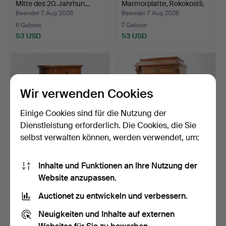
Mitte des 20. Jahrhun…
Marmorplatte, Rokokostil,
Hal…
Beendet 7. Aug 2026
Beendet 7. Aug 2026
6 Gebote
7 Gebote
53 USD
53 USD
Wir verwenden Cookies
Einige Cookies sind für die Nutzung der
Dienstleistung erforderlich. Die Cookies, die Sie
selbst verwalten können, werden verwendet, um:
KOMMODE, venezianischer
CHIFFONIER,
Inhalte und Funktionen an Ihre Nutzung der
Rokokostil, Mitte …
Neurenaissance, um 1900.
Website anzupassen.
Beendet 7. Aug 2026
Beendet 7. Aug 2026
6 Gebote
1 Gebot
Auctionet zu entwickeln und verbessern.
59 USD
32 USD
Neuigkeiten und Inhalte auf externen