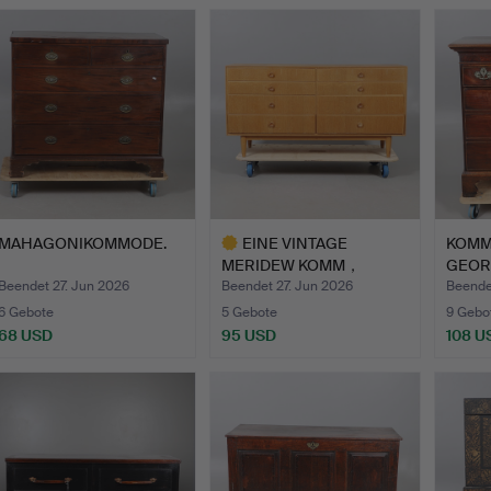
MAHAGONIKOMMODE.
EINE VINTAGE
KOMM
MERIDEW KOMM，
GEOR
「EICHE-OPTIK, AC…
MAHA
Beendet 27. Jun 2026
Beendet 27. Jun 2026
Beende
6 Gebote
5 Gebote
9 Gebo
68 USD
95 USD
108 U
Ausgewähltes
Objekt