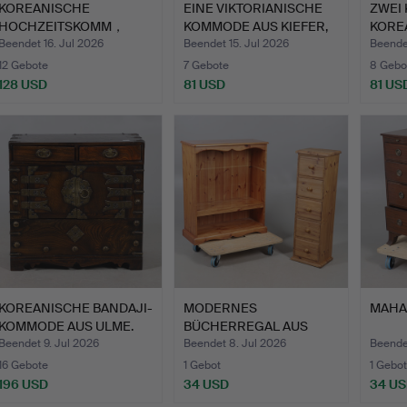
KOREANISCHE
EINE VIKTORIANISCHE
ZWEI 
HOCHZEITSKOMM，
KOMMODE AUS KIEFER,
KORE
「KOREAN WEDDING …
AB…
KOMM
Beendet 16. Jul 2026
Beendet 15. Jul 2026
Beendet
12 Gebote
7 Gebote
8 Gebo
128 USD
81 USD
81 US
KOREANISCHE BANDAJI-
MODERNES
MAHA
KOMMODE AUS ULME.
BÜCHERREGAL AUS
KIEFER MIT KLEINE…
Beendet 9. Jul 2026
Beendet 8. Jul 2026
Beende
16 Gebote
1 Gebot
1 Gebot
196 USD
34 USD
34 U