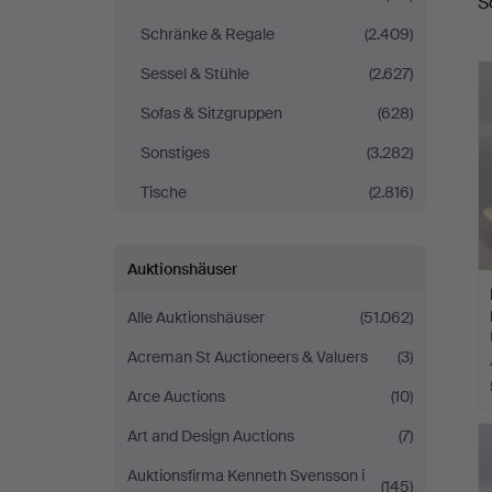
S
Schränke & Regale
(2.409)
Sessel & Stühle
(2.627)
Sofas & Sitzgruppen
(628)
Sonstiges
(3.282)
Tische
(2.816)
Auktionshäuser
Alle Auktionshäuser
(51.062)
Acreman St Auctioneers & Valuers
(3)
Arce Auctions
(10)
Art and Design Auctions
(7)
Auktionsfirma Kenneth Svensson i
(145)