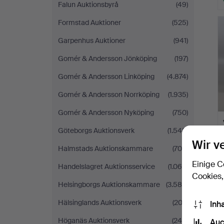
Falun Auktionsbyrå
(49)
Formstad Auktioner
(525)
Garpenhus Auktioner
(941)
Gomér & Andersson Jönköping
(197)
Gomér & Andersson Linköping
(4.874)
Gomér & Andersson Norrköping
(1.935)
Gomér & Andersson Nyköping
(750)
Göteborgs Auktionsverk
(1.545)
Wir v
Halmstads Auktionskammare
(704)
Einige C
Handelslagret Auktionsservice
(1.065)
Cookies,
Helsingborgs Auktionskammare
(3.584)
Hälsinglands Auktionsverk
(202)
Inh
Höganäs Auktionsverk
(244)
Auc