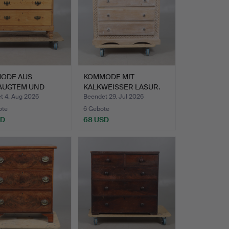
ODE AUS
KOMMODE MIT
AUGTEM UND
KALKWEISSER LASUR.
CHSTEM KIEF…
t 4. Aug 2026
Beendet 29. Jul 2026
ote
6 Gebote
SD
68 USD