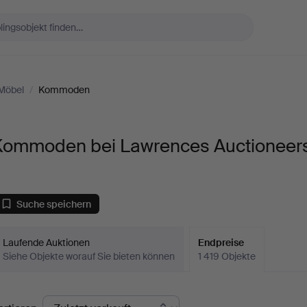
Möbel
/
Kommoden
Kommoden bei Lawrences Auctioneer
Suche speichern
Laufende Auktionen
Endpreise
Siehe Objekte worauf Sie bieten können
1 419 Objekte
ndpreise