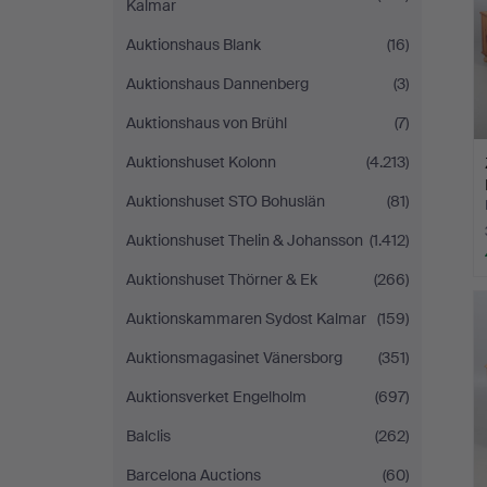
Kalmar
Auktionshaus Blank
(16)
Auktionshaus Dannenberg
(3)
Auktionshaus von Brühl
(7)
Auktionshuset Kolonn
(4.213)
Auktionshuset STO Bohuslän
(81)
Auktionshuset Thelin & Johansson
(1.412)
Auktionshuset Thörner & Ek
(266)
Auktionskammaren Sydost Kalmar
(159)
Auktionsmagasinet Vänersborg
(351)
Auktionsverket Engelholm
(697)
Balclis
(262)
Barcelona Auctions
(60)