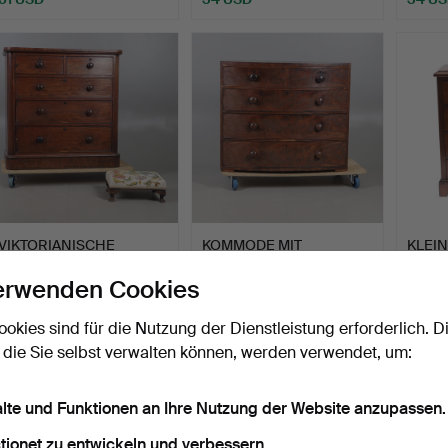
VIKTORIANISCHE
KOMMODE MIT
KLEI
MAHAGONI-KOMMODE
BOGENFRONT,
VIER
erwenden Cookies
UND EIN MA…
MAHAGONI, 19. JAHR…
Beendet 26. Jul 2026
Beendet 26. Jul 2026
Beende
19 Gebote
4 Gebote
1 Gebot
ookies sind für die Nutzung der Dienstleistung erforderlich. D
166 USD
54 USD
34 U
 die Sie selbst verwalten können, werden verwendet, um:
alte und Funktionen an Ihre Nutzung der Website anzupassen.
tionet zu entwickeln und verbessern.