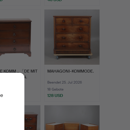
NE KOMM，「DE MIT
MAHAGONI-KOMMODE.
 SCHUBLADEN.
t 25. Jul 2026
Beendet 25. Jul 2026
18 Gebote
ie
SD
128 USD