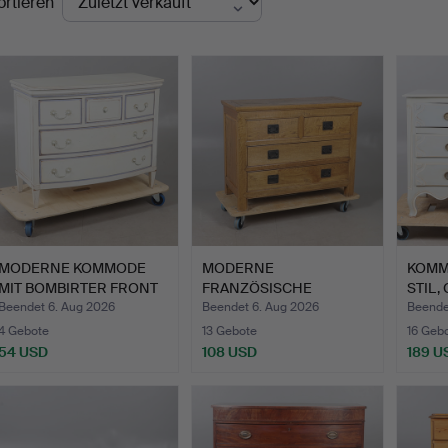
ortieren
MODERNE KOMMODE
MODERNE
KOMMO
MIT BOMBIRTER FRONT
FRANZÖSISCHE
STIL,
IN GRÜ…
KOMMODE AUS EICHE.
Beendet 6. Aug 2026
Beendet 6. Aug 2026
Beende
4 Gebote
13 Gebote
16 Geb
54 USD
108 USD
189 U