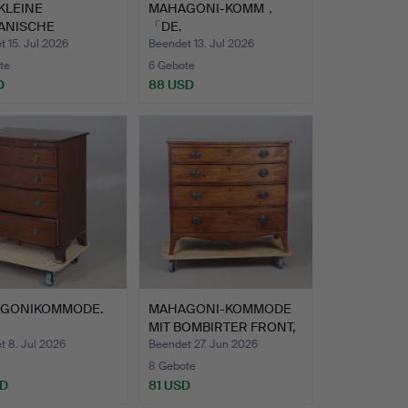
KLEINE
MAHAGONI-KOMM，
ANISCHE
「DE.
ODEN.
 15. Jul 2026
Beendet 13. Jul 2026
te
6 Gebote
D
88 USD
GONIKOMMODE.
MAHAGONI-KOMMODE
MIT BOMBIRTER FRONT,
19. …
t 8. Jul 2026
Beendet 27. Jun 2026
8 Gebote
SD
81 USD