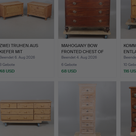
ZWEI TRUHEN AUS
MAHOGANY BOW
KOMM
KIEFER MIT
FRONTED CHEST OF
ENTL
KLAPPDECKEL.
DRAWERS.
GEWA
Beendet 6. Aug 2026
Beendet 4. Aug 2026
Beende
3 Gebote
6 Gebote
10 Geb
48 USD
68 USD
116 U