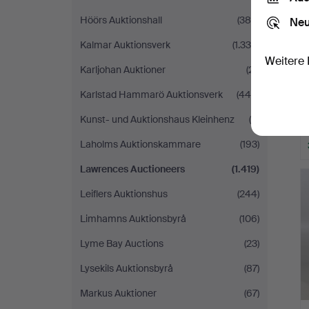
Höörs Auktionshall
(384)
Neu
Kalmar Auktionsverk
(1.338)
Weitere 
Karljohan Auktioner
(21)
Karlstad Hammarö Auktionsverk
(446)
Kunst- und Auktionshaus Kleinhenz
(4)
Laholms Auktionskammare
(193)
Lawrences Auctioneers
(1.419)
Leiflers Auktionshus
(244)
Limhamns Auktionsbyrå
(106)
Lyme Bay Auctions
(23)
Lysekils Auktionsbyrå
(87)
Markus Auktioner
(67)