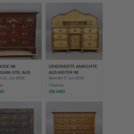
ODE IM
DEKORIERTE ANRICHTE
GIAN-STIL AUS
AUS KIEFER IM
GONI.
WALISCHE…
t 22. Jun 2026
Beendet 17. Jun 2026
te
7 Gebote
SD
216 USD