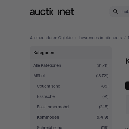
Auctionet.com
Alle beendeten Objekte
/
Lawrences Auctioneers
/
Kommoden
Kategorien
bei
Alle Kategorien
(81.711)
Möbel
(13.721)
Lawrences
Couchtische
(85)
Auctioneers
Esstische
(91)
Esszimmermöbel
(245)
Kommoden
(1.419)
E
Schreibtische
(119)