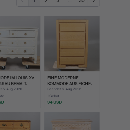
1
2
3
…
30
DE IM LOUIS-XV-
EINE MODERNE
 GRAU BEMALT.
KOMMODE AUS EICHE.
t 6. Aug 2026
Beendet 6. Aug 2026
ote
1 Gebot
SD
34 USD