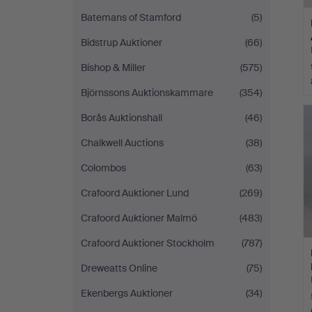
Batemans of Stamford
(5)
Bidstrup Auktioner
(66)
Bishop & Miller
(575)
Björnssons Auktionskammare
(354)
Borås Auktionshall
(46)
Chalkwell Auctions
(38)
Colombos
(63)
Crafoord Auktioner Lund
(269)
Crafoord Auktioner Malmö
(483)
Crafoord Auktioner Stockholm
(787)
Dreweatts Online
(75)
Ekenbergs Auktioner
(34)