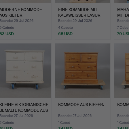
MODERNE KOMMODE
EINE KOMMODE MIT
MAHA
AUS KIEFER.
KALKWEISSER LASUR.
MIT D
Beendet 29. Jul 2026
Beendet 29. Jul 2026
Beendet
9 Gebote
4 Gebote
7 Gebo
83 USD
68 USD
70 US
KLEINE VIKTORIANISCHE
KOMMODE AUS KIEFER.
KOMM
BEMALTE KOMMODE AUS
…
Beendet 27. Jul 2026
Beendet 27. Jul 2026
Beende
5 Gebote
1 Gebot
1 Gebot
61 USD
34 USD
34 U