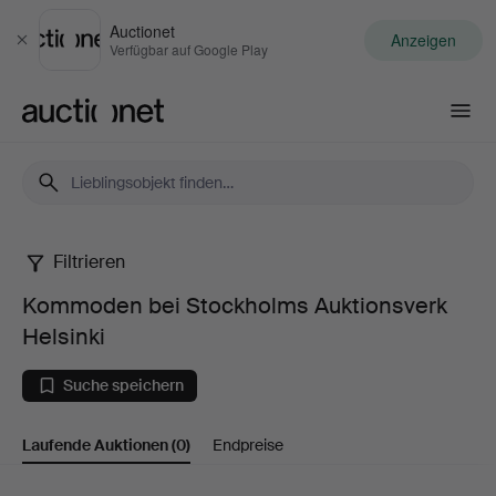
Auctionet
Anzeigen
Schließen
Verfügbar auf Google Play
Auctionet.com
Filtrieren
Kommoden
Kommoden bei Stockholms Auktionsverk
bei
Helsinki
Stockholms
Suche speichern
Auktionsverk
Laufende Auktionen
(0)
Endpreise
Helsinki