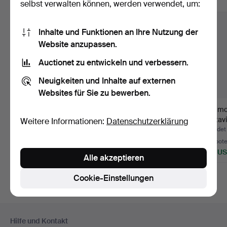
Alle Objekte anzeigen
selbst verwalten können, werden verwendet, um:
Inhalte und Funktionen an Ihre Nutzung der
Website anzupassen.
Auctionet zu entwickeln und verbessern.
Neuigkeiten und Inhalte auf externen
Websites für Sie zu bewerben.
SEKRETÄR. Russland,
KOMMODE, Barockstil,
Kommo
Jacob-Stil, spätes 19.…
zweite Hälfte des 19.…
Gustavia
Weitere Informationen:
Datenschutzerklärung
Jahrhu
Beendet 24. Mai 2026
Beendet 22. Mai 2026
Beendet
31 Gebote
1 Gebot
7 Gebot
1.792 USD
35 USD
336 U
Alle akzeptieren
Cookie-Einstellungen
Fußzeilen-
Hilfe und Kontakt
Navigation