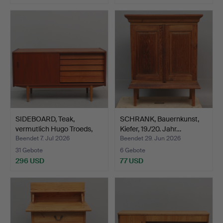
SIDEBOARD, Teak,
SCHRANK, Bauernkunst,
vermutlich Hugo Troeds,
Kiefer, 19./20. Jahr…
B…
Beendet 7. Jul 2026
Beendet 29. Jun 2026
31 Gebote
6 Gebote
296 USD
77 USD