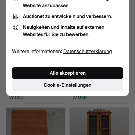
Website anzupassen.
Auctionet zu entwickeln und verbessern.
Neuigkeiten und Inhalte auf externen
Websites für Sie zu bewerben.
Weitere Informationen:
Datenschutzerklärung
SCHRANK, ehemals
WERTSTRESOR, Hadak,
Alle akzeptieren
Radiogrammofonmöbel,
zweite Hälfte des 20. …
Teak.
Beendet 15. Jun 2026
Beendet 9. Jun 2026
Cookie-Einstellungen
2 Gebote
2 Gebote
27 USD
27 USD