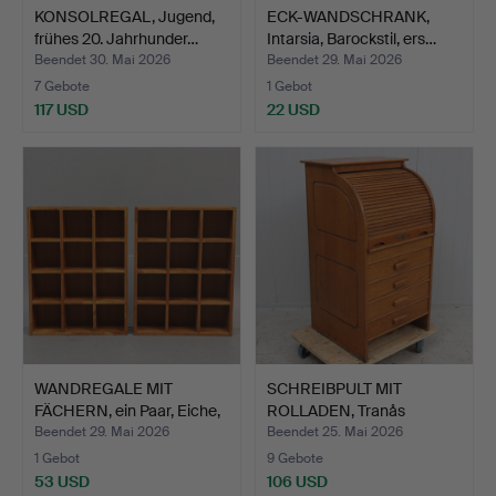
KONSOLREGAL, Jugend,
ECK-WANDSCHRANK,
frühes 20. Jahrhunder…
Intarsia, Barockstil, ers…
Beendet 30. Mai 2026
Beendet 29. Mai 2026
7 Gebote
1 Gebot
117 USD
22 USD
WANDREGALE MIT
SCHREIBPULT MIT
FÄCHERN, ein Paar, Eiche,
ROLLADEN, Tranås
z…
kontorsmö…
Beendet 29. Mai 2026
Beendet 25. Mai 2026
1 Gebot
9 Gebote
53 USD
106 USD