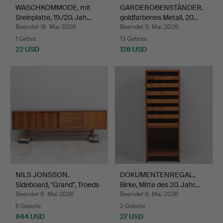
WASCHKOMMODE, mit
GARDEROBENSTÄNDER,
Steinplatte, 19./20. Jah…
goldfarbenes Metall, 20…
Beendet 18. Mai 2026
Beendet 11. Mai 2026
1 Gebot
13 Gebote
22 USD
128 USD
NILS JONSSON.
DOKUMENTENREGAL,
Sideboard, "Grand", Troeds
Birke, Mitte des 20. Jahr…
I…
Beendet 8. Mai 2026
Beendet 8. Mai 2026
6 Gebote
2 Gebote
844 USD
27 USD