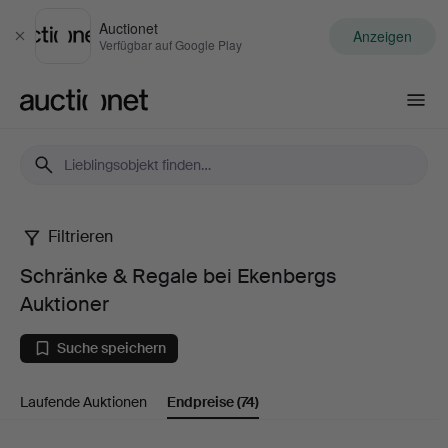
Auctionet
Anzeigen
Schließen
Verfügbar auf Google Play
Auctionet.com
Filtrieren
Schränke
Schränke & Regale bei Ekenbergs
&
Auktioner
Regale
Suche speichern
bei
Laufende Auktionen
Endpreise
(74)
Ekenbergs