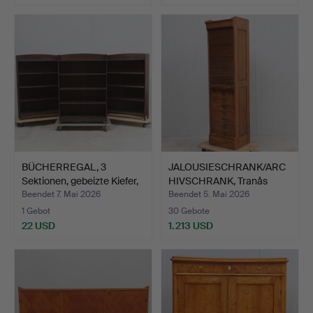
BÜCHERREGAL, 3
JALOUSIESCHRANK/ARC
Sektionen, gebeizte Kiefer,
HIVSCHRANK, Tranås
…
Kont…
Beendet 7. Mai 2026
Beendet 5. Mai 2026
1 Gebot
30 Gebote
22 USD
1.213 USD