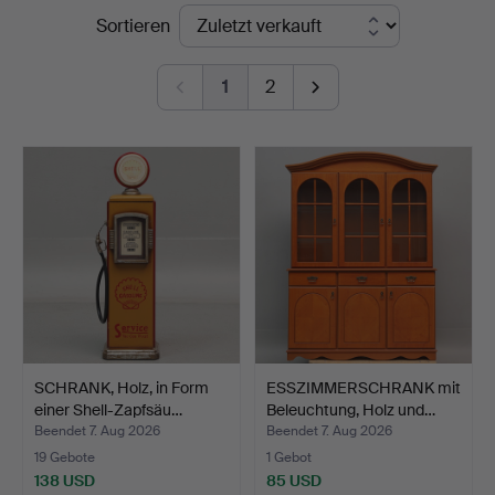
Endpreise
Sortieren
Auktioner
1
2
SCHRANK, Holz, in Form
ESSZIMMERSCHRANK mit
einer Shell-Zapfsäu…
Beleuchtung, Holz und…
Beendet 7. Aug 2026
Beendet 7. Aug 2026
19 Gebote
1 Gebot
138 USD
85 USD