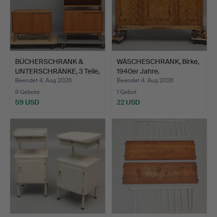
BÜCHERSCHRANK &
WÄSCHESCHRANK, Birke,
UNTERSCHRÄNKE, 3 Teile,
1940er Jahre.
Ei…
Beendet 4. Aug 2026
Beendet 4. Aug 2026
9 Gebote
1 Gebot
59 USD
22 USD