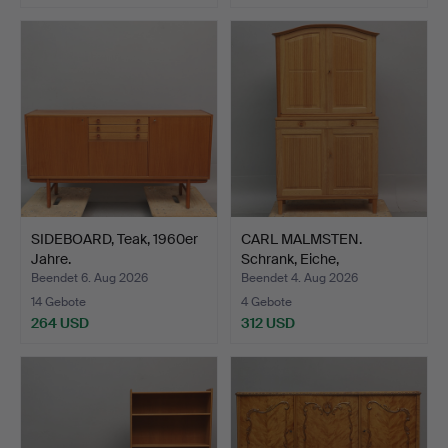
SIDEBOARD, Teak, 1960er
CARL MALMSTEN.
Jahre.
Schrank, Eiche,
"Herrgården…
Beendet 6. Aug 2026
Beendet 4. Aug 2026
14 Gebote
4 Gebote
264 USD
312 USD