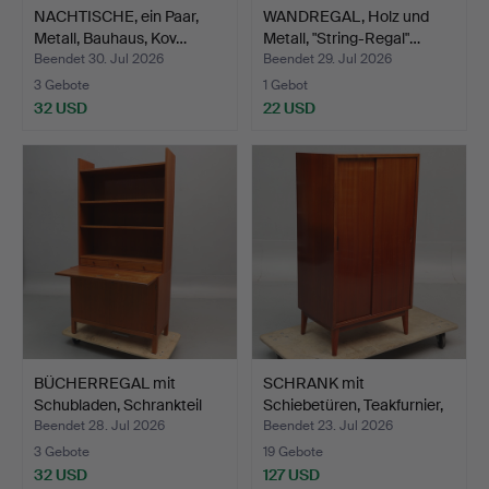
NACHTISCHE, ein Paar,
WANDREGAL, Holz und
Metall, Bauhaus, Kov…
Metall, "String-Regal"…
Beendet 30. Jul 2026
Beendet 29. Jul 2026
3 Gebote
1 Gebot
32 USD
22 USD
BÜCHERREGAL mit
SCHRANK mit
Schubladen, Schrankteil
Schiebetüren, Teakfurnier,
un…
195…
Beendet 28. Jul 2026
Beendet 23. Jul 2026
3 Gebote
19 Gebote
32 USD
127 USD