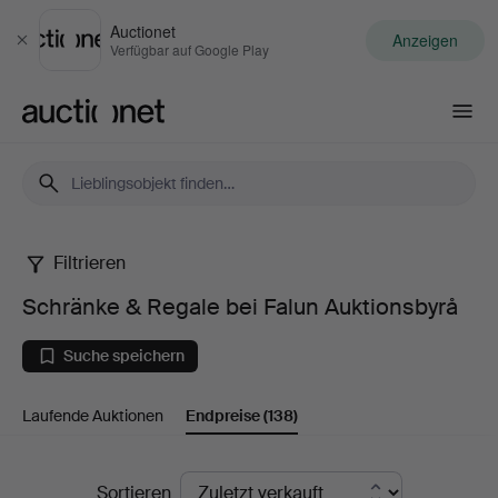
Auctionet
Anzeigen
Schließen
Verfügbar auf Google Play
Auctionet.com
Filtrieren
Schränke
Schränke & Regale bei Falun Auktionsbyrå
&
Suche speichern
Regale
Laufende Auktionen
Endpreise
(138)
bei
Falun
Endpreise
Sortieren