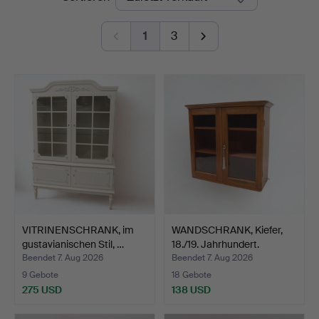
Auktionsbyrå
1
3
VITRINENSCHRANK, im
WANDSCHRANK, Kiefer,
gustavianischen Stil, …
18./19. Jahrhundert.
Beendet 7. Aug 2026
Beendet 7. Aug 2026
9 Gebote
18 Gebote
275 USD
138 USD