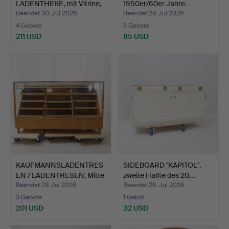
LADENTHEKE, mit Vitrine,
1950er/60er Jahre.
zwe…
Beendet 30. Jul 2026
Beendet 29. Jul 2026
4 Gebote
3 Gebote
211 USD
85 USD
KAUFMANNSLADENTRES
SIDEBOARD "KAPITOL",
EN / LADENTRESEN, Mitte
zweite Hälfte des 20.…
…
Beendet 29. Jul 2026
Beendet 26. Jul 2026
3 Gebote
1 Gebot
201 USD
32 USD