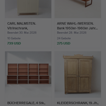
CARL MALMSTEN.
ARNE WAHL-IWERSEN.
Vitrinschrank,
Bank 1950er-1960er Jahr…
"Herrgården"…
Beendet 30. Mai 2026
Beendet 28. Mai 2026
10 Gebote
24 Gebote
739 USD
275 USD
BÜCHERREGALE, 4 Stk.,
KLEIDERSCHRANK, 19. Jh.,