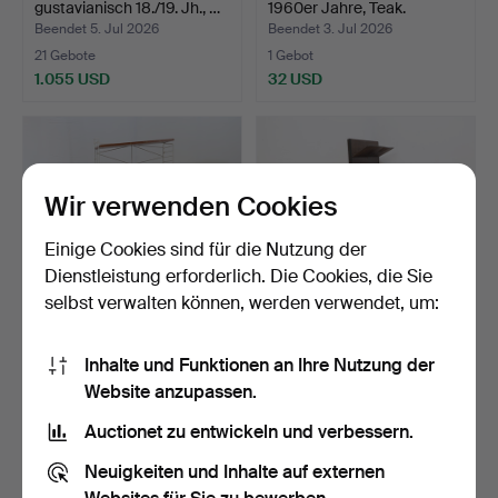
gustavianisch 18./19. Jh., …
1960er Jahre, Teak.
Beendet 5. Jul 2026
Beendet 3. Jul 2026
21 Gebote
1 Gebot
1.055 USD
32 USD
Wir verwenden Cookies
Einige Cookies sind für die Nutzung der
Dienstleistung erforderlich. Die Cookies, die Sie
selbst verwalten können, werden verwendet, um:
BODEN-STRINGREGAL,
ZEITSCHRIFTENREGAL,
Inhalte und Funktionen an Ihre Nutzung der
1950er-1960er Jahre, we…
um die Mitte des 20. J…
Website anzupassen.
Beendet 2. Jul 2026
Beendet 30. Jun 2026
5 Gebote
1 Gebot
Auctionet zu entwickeln und verbessern.
64 USD
32 USD
Neuigkeiten und Inhalte auf externen