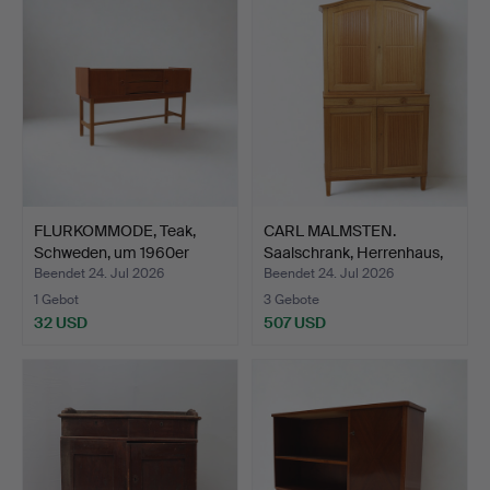
FLURKOMMODE, Teak,
CARL MALMSTEN.
Schweden, um 1960er
Saalschrank, Herrenhaus,
Jah…
Bo…
Beendet 24. Jul 2026
Beendet 24. Jul 2026
1 Gebot
3 Gebote
32 USD
507 USD