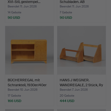
XVI-Stil, gestempel…
Schubladen. AB
Möbelindu…
Beendet 11. Jun 2026
Beendet 11. Jun 2026
14 Gebote
7 Gebote
90 USD
90 USD
BÜCHERREGAL mit
HANS J WEGNER.
Schrankteil, 1930er/40er
WANDREGALE, 2 Stück, Ry
J…
Möb…
Beendet 10. Jun 2026
Beendet 7. Jun 2026
17 Gebote
20 Gebote
166 USD
444 USD