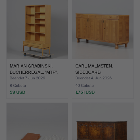
MARIAN GRABINSKI.
CARL MALMSTEN.
BÜCHERREGAL, "MTP",
SIDEBOARD,
Ikea…
"Ambassadör", Åf…
Beendet 7. Jun 2026
Beendet 4. Jun 2026
8 Gebote
40 Gebote
59 USD
1.751 USD