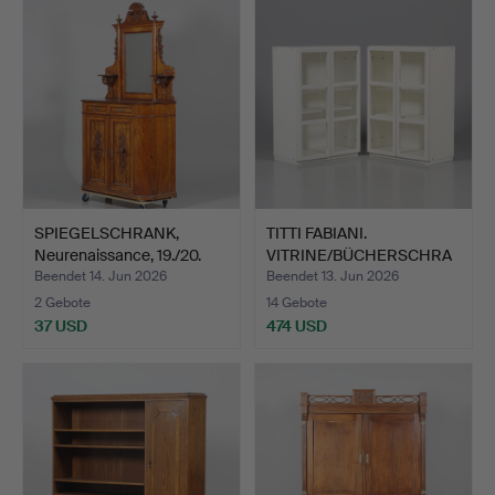
SPIEGELSCHRANK,
TITTI FABIANI.
Neurenaissance, 19./20.
VITRINE/BÜCHERSCHRA
Ja…
NK, 2 Se…
Beendet 14. Jun 2026
Beendet 13. Jun 2026
2 Gebote
14 Gebote
37 USD
474 USD