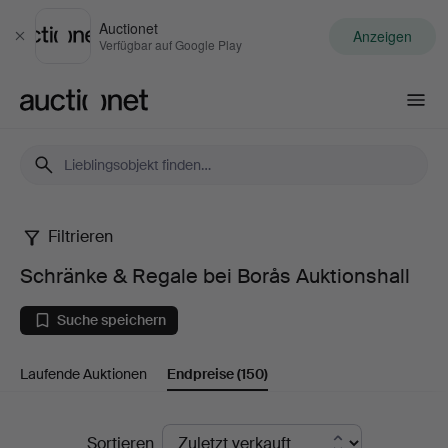
Auctionet
Anzeigen
Schließen
Verfügbar auf Google Play
Auctionet.com
Filtrieren
Schränke
Schränke & Regale bei Borås Auktionshall
&
Suche speichern
Regale
Laufende Auktionen
Endpreise
(150)
bei
Borås
Endpreise
Sortieren