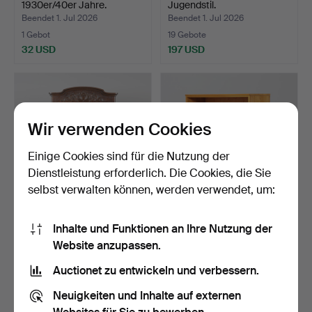
1930er/40er Jahre.
Jugendstil.
Beendet 1. Jul 2026
Beendet 1. Jul 2026
1 Gebot
19 Gebote
32 USD
197 USD
Wir verwenden Cookies
Einige Cookies sind für die Nutzung der
Dienstleistung erforderlich. Die Cookies, die Sie
selbst verwalten können, werden verwendet, um:
SCHRANK, Barockstil, 20.
BÜCHERREGAL, Funkis,
Inhalte und Funktionen an Ihre Nutzung der
Jahrhundert.
1930er/40er Jahre.
Website anzupassen.
Beendet 1. Jul 2026
Beendet 1. Jul 2026
15 Gebote
3 Gebote
Auctionet zu entwickeln und verbessern.
101 USD
43 USD
Neuigkeiten und Inhalte auf externen