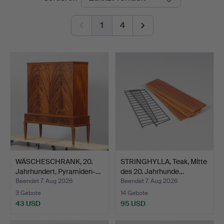
Auktionshall
1
4
WÄSCHESCHRANK, 20.
STRINGHYLLA, Teak, Mitte
Jahrhundert, Pyramiden-…
des 20. Jahrhunde…
Beendet 7. Aug 2026
Beendet 7. Aug 2026
3 Gebote
14 Gebote
43 USD
95 USD