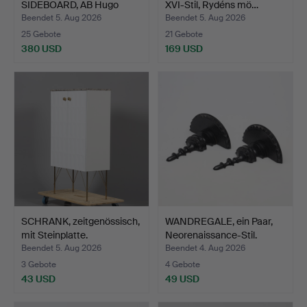
SIDEBOARD, AB Hugo
XVI-Stil, Rydéns mö…
Troeds In…
Beendet 5. Aug 2026
Beendet 5. Aug 2026
25 Gebote
21 Gebote
380 USD
169 USD
SCHRANK, zeitgenössisch,
WANDREGALE, ein Paar,
mit Steinplatte.
Neorenaissance-Stil.
Beendet 5. Aug 2026
Beendet 4. Aug 2026
3 Gebote
4 Gebote
43 USD
49 USD