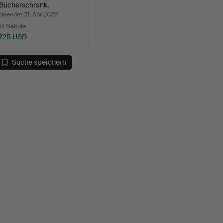
Bücherschrank,
"Sekretärmöb…
Beendet 21. Apr 2026
14 Gebote
725 USD
Suche speichern