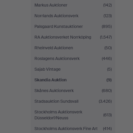
Markus Auktioner
(142)
Norrlands Auktionsverk
(123)
Palsgaard Kunstauktioner
(895)
RA Auktionsverket Norrköping
(1.547)
Rheinveld Auktionen
(50)
Roslagens Auktionsverk
(446)
Sajab Vintage
(5)
Skandia Auktion
(9)
Skånes Auktionsverk
(680)
Stadsauktion Sundsvall
(3.426)
Stockholms Auktionsverk
(613)
Düsseldorf/Neuss
Stockholms Auktionsverk Fine Art
(414)