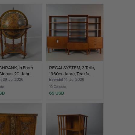
HRANK, in Form
REGALSYSTEM, 3 Teile,
Globus, 20. Jahr…
1960er Jahre, Teakfu…
 29. Jul 2026
Beendet 14. Jul 2026
ote
10 Gebote
SD
69 USD