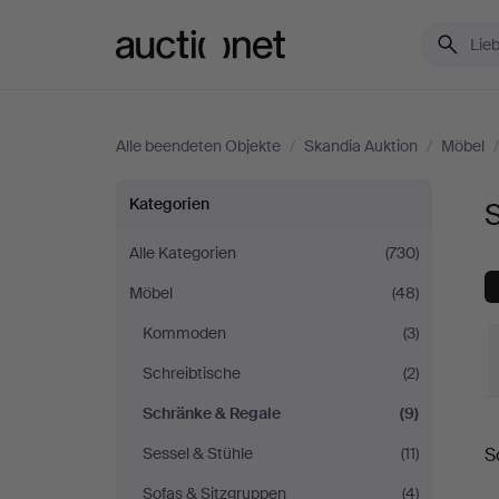
Auctionet.com
Alle beendeten Objekte
/
Skandia Auktion
/
Möbel
Schränke
Kategorien
S
&
Alle Kategorien
(730)
Möbel
(48)
Regale
Kommoden
(3)
bei
Schreibtische
(2)
Skandia
Schränke & Regale
(9)
E
Sessel & Stühle
(11)
S
Auktion
Sofas & Sitzgruppen
(4)