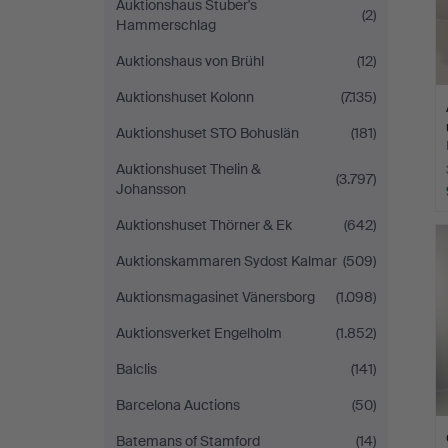
Auktionshaus Stuber's
(2)
Hammerschlag
Auktionshaus von Brühl
(12)
Auktionshuset Kolonn
(7.135)
Auktionshuset STO Bohuslän
(181)
Auktionshuset Thelin &
(3.797)
Johansson
Auktionshuset Thörner & Ek
(642)
Auktionskammaren Sydost Kalmar
(509)
Auktionsmagasinet Vänersborg
(1.098)
Auktionsverket Engelholm
(1.852)
Balclis
(141)
Barcelona Auctions
(50)
Batemans of Stamford
(14)