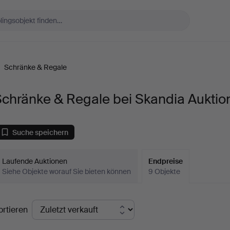
/
Schränke & Regale
chränke & Regale bei Skandia Auktio
Suche speichern
Laufende Auktionen
Endpreise
Siehe Objekte worauf Sie bieten können
9 Objekte
ndpreise
ortieren