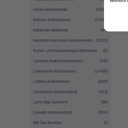
Weitere 
Höörs Auktionshall
(1.055)
Kalmar Auktionsverk
(2.480)
Karljohan Auktioner
(44)
Karlstad Hammarö Auktionsverk
(1.253)
Kunst- und Auktionshaus Kleinhenz
(3)
Laholms Auktionskammare
(731)
Lawrences Auctioneers
(2.409)
Leiflers Auktionshus
(400)
Limhamns Auktionsbyrå
(263)
Lyme Bay Auctions
(36)
Lysekils Auktionsbyrå
(304)
Ma San Auction
(1)