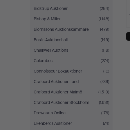
Bidstrup Auktioner
(284)
Bishop & Miller
(1.148)
Björnssons Auktionskammare
(479)
Borås Auktionshall
(149)
Chalkwell Auctions
(118)
Colombos
(274)
Connoisseur Bokauktioner
(10)
Crafoord Auktioner Lund
(739)
Crafoord Auktioner Malmö
(1.519)
Crafoord Auktioner Stockholm
(1.631)
Dreweatts Online
(176)
Ekenbergs Auktioner
(74)