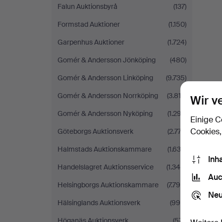
Falun Auktionsbyrå
(137)
Formstad Auktioner
(1.150)
Garpenhus Auktioner
(1.724)
Gomér & Andersson Jönköping
(480)
Gomér & Andersson Linköping
(9.735)
Gomér & Andersson Norrköping
(3.813)
Wir v
Gomér & Andersson Nyköping
(1.297)
Einige C
Cookies,
Göteborgs Auktionsverk
(2.777)
Halmstads Auktionskammare
(1.632)
Inh
Handelslagret Auktionsservice
(1.348)
Auc
Helsingborgs Auktionskammare
(7.799)
Neu
Hälsinglands Auktionsverk
(996)
Höganäs Auktionsverk
(571)