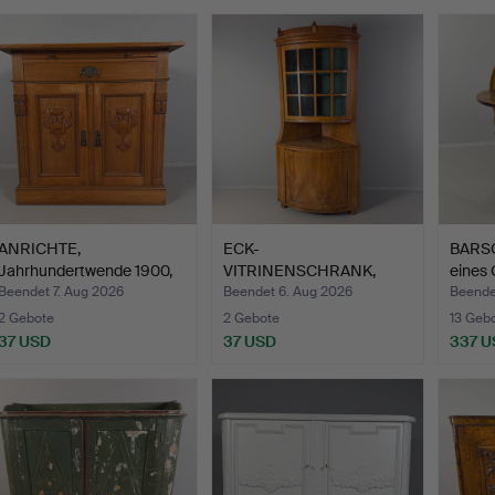
ANRICHTE,
ECK-
BARSC
Jahrhundertwende 1900,
VITRINENSCHRANK,
eines 
Jugendsti…
erste Hälfte des 19. …
Beendet 7. Aug 2026
Beendet 6. Aug 2026
Beendet
2 Gebote
2 Gebote
13 Geb
37 USD
37 USD
337 U