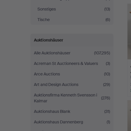
Sonstiges
(13)
Tische
(6)
Auktionshäuser
Alle Auktionshäuser
(107.295)
Acreman St Auctioneers & Valuers
(3)
Arce Auctions
(10)
Art and Design Auctions
(29)
Auktionsfirma Kenneth Svensson i
(276)
Kalmar
Auktionshaus Blank
(31)
Auktionshaus Dannenberg
(1)