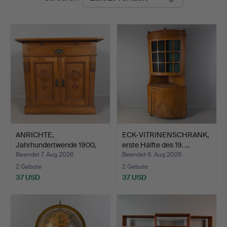
Auktion
ANRICHTE,
ECK-VITRINENSCHRANK,
Jahrhundertwende 1900,
erste Hälfte des 19. …
Jugendsti…
Beendet 7. Aug 2026
Beendet 6. Aug 2026
2 Gebote
2 Gebote
37 USD
37 USD