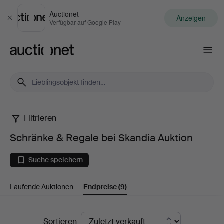
Auctionet
Anzeigen
Schließen
Verfügbar auf Google Play
Auctionet.com
Filtrieren
Schränke
Schränke & Regale bei Skandia Auktion
&
Suche speichern
Regale
Laufende Auktionen
Endpreise
(9)
bei
Skandia
Endpreise
Sortieren