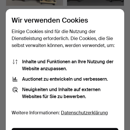
ANRICHTE, 19. Jh., Front
ANRICHTE, 1920er/30er
und Seitenteile m…
Jahre, Swedish Grace…
Wir verwenden Cookies
Beendet 10. Jul 2026
Beendet 1. Jul 2026
32 Gebote
7 Gebote
Einige Cookies sind für die Nutzung der
906 USD
69 USD
Dienstleistung erforderlich. Die Cookies, die Sie
selbst verwalten können, werden verwendet, um:
Inhalte und Funktionen an Ihre Nutzung der
Website anzupassen.
Auctionet zu entwickeln und verbessern.
Neuigkeiten und Inhalte auf externen
Websites für Sie zu bewerben.
ANRICHTE, 1920er/30er
BÜCHERDREHSTÄNDER,
Weitere Informationen:
Datenschutzerklärung
Jahre, Swedish Grace…
2. Quartal des 20. Jahr…
Beendet 19. Jun 2026
Beendet 23. Apr 2026
5 Gebote
12 Gebote