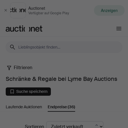
Auctionet
Anzeigen
Schließen
Verfügbar auf Google Play
Auctionet.com
Filtrieren
Schränke
Schränke & Regale bei Lyme Bay Auctions
&
Suche speichern
Regale
Laufende Auktionen
Endpreise
(36)
bei
Lyme
Endpreise
Sortieren