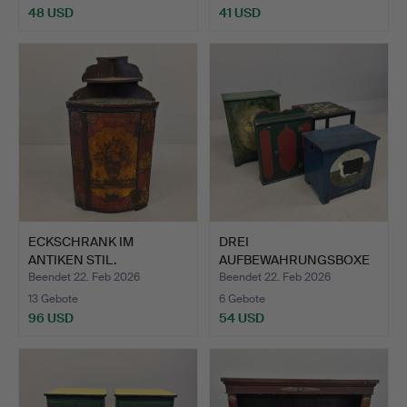
48 USD
41 USD
ECKSCHRANK IM
DREI
ANTIKEN STIL.
AUFBEWAHRUNGSBOXE
N FÜR MODERNE
Beendet 22. Feb 2026
Beendet 22. Feb 2026
VOLKSK…
13 Gebote
6 Gebote
96 USD
54 USD