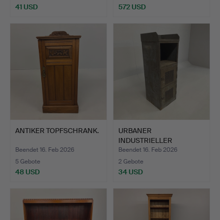
41 USD
572 USD
Ausgewähltes
Objekt
ANTIKER TOPFSCHRANK.
URBANER
INDUSTRIELLER
METALLSCHRANK.
Beendet 16. Feb 2026
Beendet 16. Feb 2026
5 Gebote
2 Gebote
48 USD
34 USD