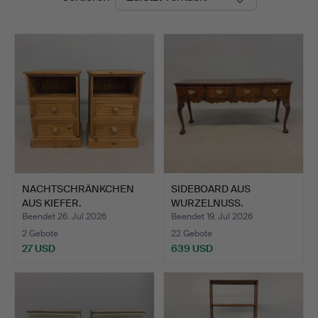
Bay
Auctions
NACHTSCHRÄNKCHEN
SIDEBOARD AUS
AUS KIEFER.
WURZELNUSS.
Beendet 26. Jul 2026
Beendet 19. Jul 2026
2 Gebote
22 Gebote
27 USD
639 USD