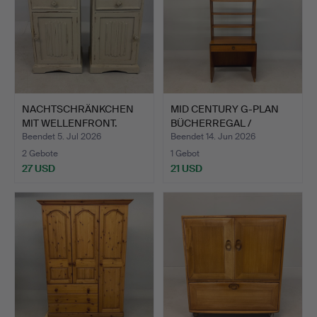
NACHTSCHRÄNKCHEN
MID CENTURY G-PLAN
MIT WELLENFRONT.
BÜCHERREGAL /
SCHREIBTI…
Beendet 5. Jul 2026
Beendet 14. Jun 2026
2 Gebote
1 Gebot
27 USD
21 USD