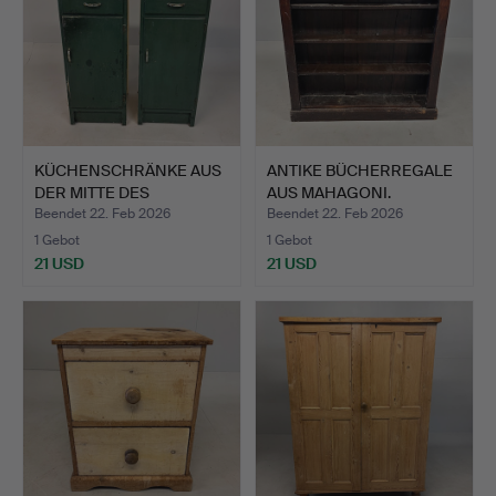
KÜCHENSCHRÄNKE AUS
ANTIKE BÜCHERREGALE
DER MITTE DES
AUS MAHAGONI.
JAHRHUNDE…
Beendet 22. Feb 2026
Beendet 22. Feb 2026
1 Gebot
1 Gebot
21 USD
21 USD