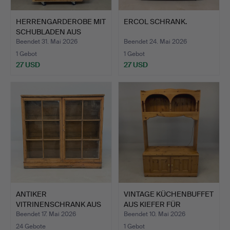
HERRENGARDEROBE MIT
ERCOL SCHRANK.
SCHUBLADEN AUS
KIEFER.
Beendet 31. Mai 2026
Beendet 24. Mai 2026
1 Gebot
1 Gebot
27 USD
27 USD
ANTIKER
VINTAGE KÜCHENBUFFET
VITRINENSCHRANK AUS
AUS KIEFER FÜR
KIEFER.
MEDIAG…
Beendet 17. Mai 2026
Beendet 10. Mai 2026
24 Gebote
1 Gebot