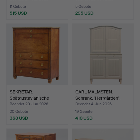
11 Gebote
5 Gebote
515 USD
295 USD
SEKRETÄR.
CARL MALMSTEN.
Spätgustavianische
Schrank, "Herrgården",
Provinz-Arbei…
sign…
Beendet 20. Jun 2026
Beendet 4. Jun 2026
20 Gebote
19 Gebote
368 USD
410 USD