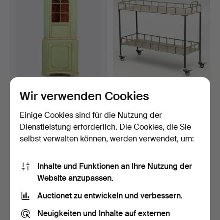
ECKSCARIN, im
SERVIERWAGEN/BLUMEN
Wir verwenden Cookies
gustavianischen Stil, 20.
WAGEN, 21. Jahrhundert.
Ja…
Beendet 22. Mai 2026
Beendet 21. Mai 2026
Einige Cookies sind für die Nutzung der
19 Gebote
17 Gebote
Dienstleistung erforderlich. Die Cookies, die Sie
232 USD
148 USD
selbst verwalten können, werden verwendet, um:
Inhalte und Funktionen an Ihre Nutzung der
Website anzupassen.
Auctionet zu entwickeln und verbessern.
Neuigkeiten und Inhalte auf externen