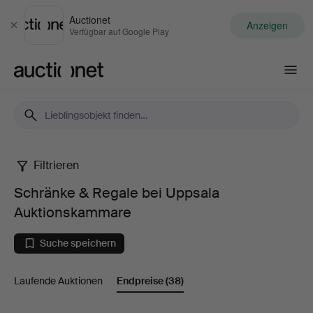
Auctionet
Anzeigen
Schließen
Verfügbar auf Google Play
Auctionet.com
Filtrieren
Schränke
Schränke & Regale bei Uppsala
&
Auktionskammare
Regale
Suche speichern
bei
Laufende Auktionen
Endpreise
(38)
Uppsala