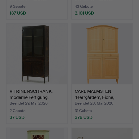
9 Gebote
43 Gebote
137 USD
2.101 USD
VITRINENSCHRANK,
CARL MALMSTEN.
moderne Fertigung.
"Herrgården", Eiche,
zweite…
Beendet 29. Mai 2026
Beendet 28. Mai 2026
2 Gebote
31 Gebote
37 USD
379 USD