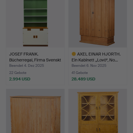
JOSEF FRANK.
AXEL EINAR HJORTH.
Bücherregal, Firma Svenskt
Ein Kabinett „Lovö“, No…
Te…
Beendet 4. Dez 2025
Beendet 6. Nov 2025
22 Gebote
41 Gebote
2.994 USD
28.489 USD
Ausgewähltes
Objekt