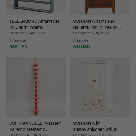
TELLERBORD Anfang des
SCHRANK. Jämtland,
20. Jahrhunderts.
Bauernkunst, frühes 19.…
Beendet 6. Aug 2026
Beendet 6. Aug 2026
31 Gebote
7 Gebote
589 USD
841 USD
JOHN KANDELL. "Pilaster",
SCHRANK, im
Källemo. Gestemp…
gustavianischen Stil, 19.
Jahr…
Beendet 24. Jun 2026
Beendet 23. Jun 2026