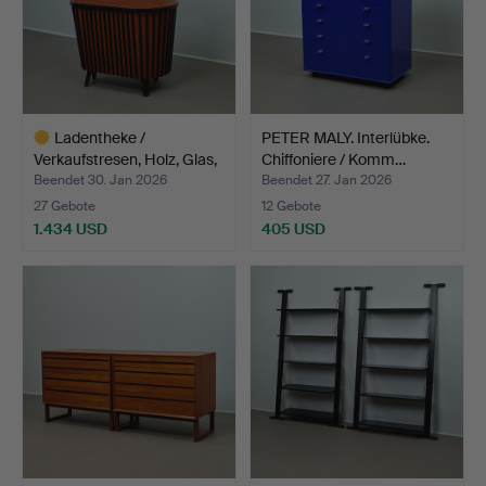
Ladentheke /
PETER MALY. Interlübke.
Verkaufstresen, Holz, Glas,
Chiffoniere / Komm…
1…
Beendet 30. Jan 2026
Beendet 27. Jan 2026
27 Gebote
12 Gebote
1.434 USD
405 USD
Ausgewähltes
Objekt