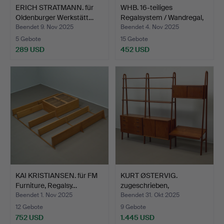
ERICH STRATMANN. für
WHB. 16-teiliges
Oldenburger Werkstätt…
Regalsystem / Wandregal,
…
Beendet 9. Nov 2025
Beendet 4. Nov 2025
5 Gebote
15 Gebote
289 USD
452 USD
KAI KRISTIANSEN. für FM
KURT ØSTERVIG.
Furniture, Regalsy…
zugeschrieben,
Wandregalsys…
Beendet 1. Nov 2025
Beendet 31. Okt 2025
12 Gebote
9 Gebote
752 USD
1.445 USD