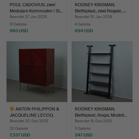
POUL CADOVIUS. zwei
RODNEY KINSMAN.
Modulare Kommoden / Si…
Bieffeplast, zwei Regale, …
Beendet 27. Jan 2026
Beendet 10. Jan 2026
13 Gebote
4 Gebote
983 USD
694 USD
ANTON PHILIPPON &
RODNEY KINSMAN.
JACQUELINE LECOQ.
Bieffeplast, Regal, Modell…
Pointe…
Beendet 20. Dez 2025
Beendet 19. Dez 2025
20 Gebote
5 Gebote
7.337 USD
347 USD