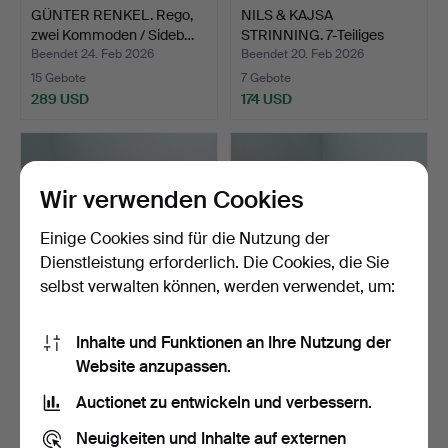
GÜNTER RENKEL. Rego,
NILS & KAJSA
zwei Kommoden / Sideb…
STRINNING. 7-Teiliges
Wandreg…
Beendet 24. Feb 2026
Beendet 20. Feb 2026
15 Gebote
7 Gebote
289 USD
174 USD
Wir verwenden Cookies
Einige Cookies sind für die Nutzung der
Dienstleistung erforderlich. Die Cookies, die Sie
selbst verwalten können, werden verwendet, um:
Inhalte und Funktionen an Ihre Nutzung der
NILS & KAJSA
POUL CADOVIUS. 19-
Website anzupassen.
STRINNING. 29-Teiliges
teiliges Wandregal / Reg…
Wandre…
Beendet 20. Feb 2026
Beendet 16. Feb 2026
Auctionet zu entwickeln und verbessern.
13 Gebote
25 Gebote
636 USD
2.241 USD
Neuigkeiten und Inhalte auf externen