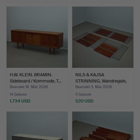
H.W. KLEIN. BRAMIN.
NILS & KAJSA
Sideboard / Kommode, T…
STRINNING. Wandregale,
„Strin…
Beendet 18. Mär 2026
Beendet 3. Mär 2026
14 Gebote
3 Gebote
1.734 USD
520 USD