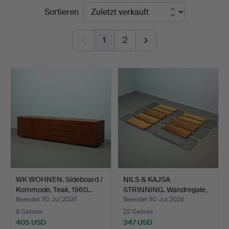
Endpreise
Sortieren
Auktionen
1
2
WK WOHNEN. Sideboard /
NILS & KAJSA
Kommode, Teak, 1960…
STRINNING. Wandregale,
„Strin…
Beendet 30. Jul 2026
Beendet 30. Jul 2026
8 Gebote
22 Gebote
405 USD
347 USD