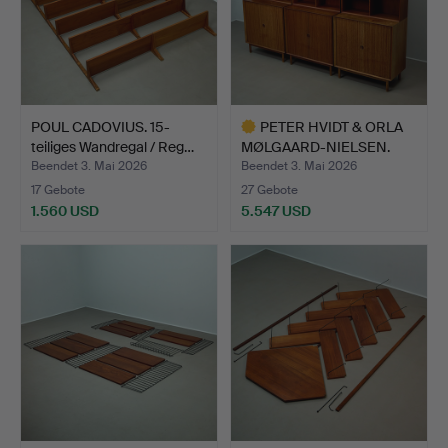
POUL CADOVIUS. 15-
PETER HVIDT & ORLA
teiliges Wandregal / Reg…
MØLGAARD-NIELSEN.
Modul…
Beendet 3. Mai 2026
Beendet 3. Mai 2026
17 Gebote
27 Gebote
1.560 USD
5.547 USD
Ausgewähltes
Objekt