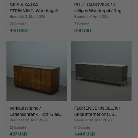
NILS & KAJSA
POUL CADOVIUS. 14-
STRINNING. Wandregal/
teiliges Wandregal / Reg…
Regalsy…
Beendet 3. Mai 2026
Beendet 7. Apr 2026
21 Gebote
7 Gebote
440 USD
318 USD
Verkaufsvitrine /
FLORENCE KNOLL. für
Ladenschrank, Holz, Glas…
Knoll International, S…
Beendet 26. Mär 2026
Beendet 18. Mär 2026
12 Gebote
8 Gebote
487 USD
1.445 USD