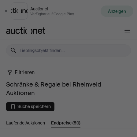
Auctionet
Anzeigen
Schließen
Verfügbar auf Google Play
Auctionet.com
Filtrieren
Schränke
Schränke & Regale bei Rheinveld
&
Auktionen
Regale
Suche speichern
bei
Laufende Auktionen
Endpreise
(50)
Rheinveld