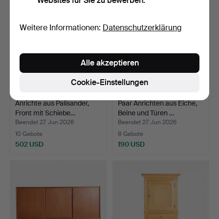
Websites für Sie zu bewerben.
Weitere Informationen:
Datenschutzerklärung
Alle akzeptieren
Cookie-Einstellungen
Anrichte aus Palisander,
Paar Anrichten aus Eiche,
Front mit Schiebe…
Beine und Türen …
Beendet 27. Jun 2026
Beendet 27. Jun 2026
10 Gebote
8 Gebote
502 USD
190 USD