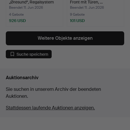
„Øresund“, Regalsystem
Front mit Türen, …
aus…
Beendet 11. Jun 2026
Beendet 11. Jun 2026
4 Gebote
9 Gebote
926 USD
101 USD
Weitere Objekte anzeigen
Suche speichern
Auktionsarchiv
Sie suchen in unserem Archiv der beendeten
Auktionen.
Stattdessen laufende Auktionen anzeigen.