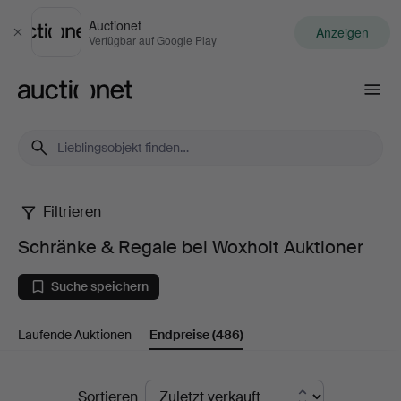
Auctionet
Anzeigen
Schließen
Verfügbar auf Google Play
Auctionet.com
Filtrieren
Schränke
Schränke & Regale bei Woxholt Auktioner
&
Suche speichern
Regale
Laufende Auktionen
Endpreise
(486)
bei
Woxholt
Endpreise
Sortieren