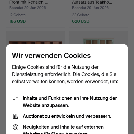
Front mit Regalen, …
Aufsatz aus Teakho…
Beendet 29. Jun 2026
Beendet 29. Jun 2026
12 Gebote
22 Gebote
186 USD
620 USD
Wir verwenden Cookies
Einige Cookies sind für die Nutzung der
Dienstleistung erforderlich. Die Cookies, die Sie
selbst verwalten können, werden verwendet, um:
PETER LØVIG NIELSEN.
Vitrineschrank aus
Inhalte und Funktionen an Ihre Nutzung der
Regalsystem aus Teakh…
bemaltem Holz, Scheiben…
Website anzupassen.
Beendet 29. Jun 2026
Beendet 28. Jun 2026
22 Gebote
6 Gebote
Auctionet zu entwickeln und verbessern.
1.158 USD
402 USD
Neuigkeiten und Inhalte auf externen