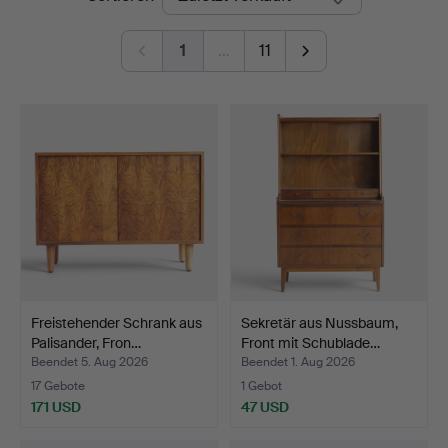
Auktioner
1
…
11
Freistehender Schrank aus
Sekretär aus Nussbaum,
Palisander, Fron…
Front mit Schublade…
Beendet 5. Aug 2026
Beendet 1. Aug 2026
17 Gebote
1 Gebot
171 USD
47 USD