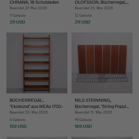
CHRANK, 18 Schubladen
OLOFSSON. Bücherregal,…
h…
Beendet 27. Mai 2026
Beendet 25. Mai 2026
11 Gebote
12 Gebote
211 USD
211 USD
BÜCHERREGAL,
NILS STRINNING,
"Ekolsund" aus IKEAs 1700-
Bücherregal, "String Popul…
Jah…
Beendet 23. Mai 2026
Beendet 15. Mai 2026
4 Gebote
19 Gebote
159 USD
169 USD