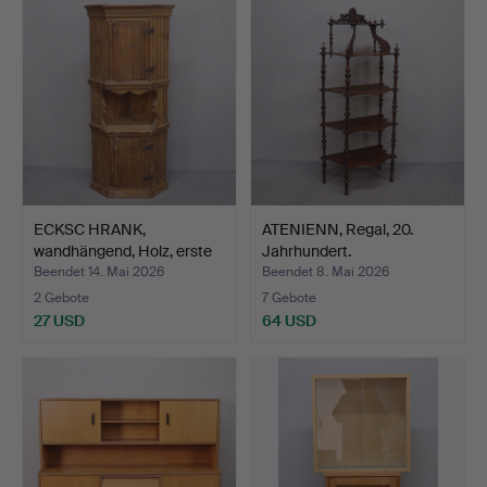
ECKSC HRANK,
ATENIENN, Regal, 20.
wandhängend, Holz, erste
Jahrhundert.
Hälf…
Beendet 14. Mai 2026
Beendet 8. Mai 2026
2 Gebote
7 Gebote
27 USD
64 USD