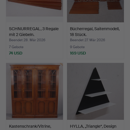
SCHNURREGAL, 3 Regale
Bücherregal, Saitenmodell,
mit 2 Giebeln.
18 Stück.
Beendet 28. Mär 2026
Beendet 27. Mär 2026
7 Gebote
9 Gebote
74 USD
169 USD
Kastenschrank/Vitrine,
HYLLA, „Triangle“, Design