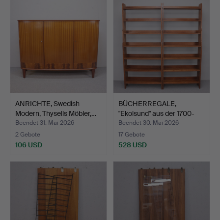
ANRICHTE, Swedish
BÜCHERREGALE,
Modern, Thysells Möbler,…
"Ekolsund" aus der 1700-
Seri…
Beendet 31. Mai 2026
Beendet 30. Mai 2026
2 Gebote
17 Gebote
106 USD
528 USD