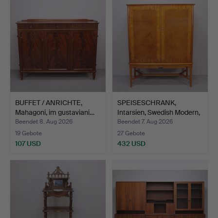
BUFFET / ANRICHTE,
SPEISESCHRANK,
Mahagoni, im gustaviani…
Intarsien, Swedish Modern,
…
Beendet 8. Aug 2026
Beendet 7. Aug 2026
19 Gebote
27 Gebote
107 USD
432 USD