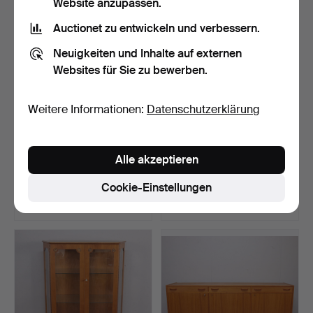
Website anzupassen.
Auctionet zu entwickeln und verbessern.
Neuigkeiten und Inhalte auf externen
Websites für Sie zu bewerben.
Weitere Informationen:
Datenschutzerklärung
WASCHTISCH, England,
HUTABLAGE, Jugendstil,
Alle akzeptieren
Mahagoni, Eckmodell, …
bemaltes Holz mit K…
Beendet 19. Apr 2026
Beendet 19. Apr 2026
Cookie-Einstellungen
5 Gebote
14 Gebote
43 USD
101 USD