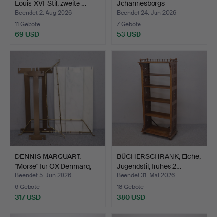
Louis-XVI-Stil, zweite …
Johannesborgs
Möbelfabriks …
Beendet 2. Aug 2026
Beendet 24. Jun 2026
11 Gebote
7 Gebote
69 USD
53 USD
DENNIS MARQUART.
BÜCHERSCHRANK, Eiche,
"Morse" für OX Denmarq,
Jugendstil, frühes 2…
W…
Beendet 5. Jun 2026
Beendet 31. Mai 2026
6 Gebote
18 Gebote
317 USD
380 USD