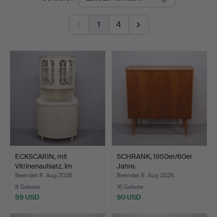
Auktioner
1
4
ECKSCARIN, mit
SCHRANK, 1950er/60er
Vitrinenaufsatz, im
Jahre.
gustavi…
Beendet 8. Aug 2026
Beendet 8. Aug 2026
8 Gebote
16 Gebote
59 USD
90 USD