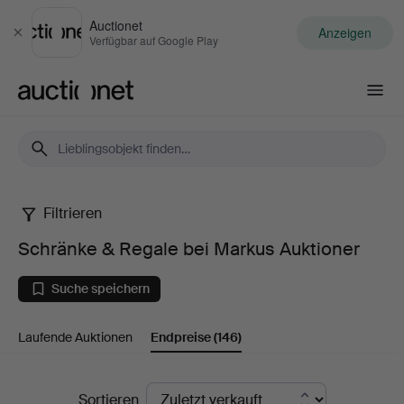
Auctionet
Anzeigen
Schließen
Verfügbar auf Google Play
Auctionet.com
Filtrieren
Schränke
Schränke & Regale bei Markus Auktioner
&
Suche speichern
Regale
Laufende Auktionen
Endpreise
(146)
bei
Markus
Endpreise
Sortieren