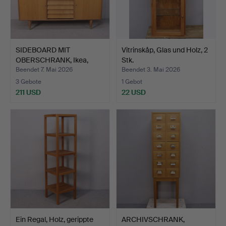
SIDEBOARD MIT
Vitrinskåp, Glas und Holz, 2
OBERSCHRANK, Ikea,
Stk.
1950/60er.
Beendet 7. Mai 2026
Beendet 3. Mai 2026
3 Gebote
1 Gebot
211 USD
22 USD
Ein Regal, Holz, gerippte
ARCHIVSCHRANK,