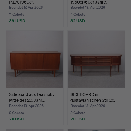
IKEA, 1960er.
1950er/60er Jahre.
Beendet 17. Apr 2026
Beendet 13. Apr 2026
11 Gebote
4 Gebote
391 USD
32 USD
Sideboard aus Teakholz,
SIDEBOARD im
Mitte des 20. Jahr…
gustavianischen Stil, 20.
Jah…
Beendet 13. Apr 2026
Beendet 13. Apr 2026
9 Gebote
2 Gebote
211 USD
211 USD