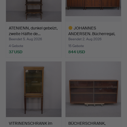
ATENIENN, dunkel gebeizt,
JOHANNES
zweite Hälfte de…
ANDERSEN. Bücherregal,
"Skåpbokhy…
Beendet 5. Aug 2026
Beendet 2. Aug 2026
4 Gebote
15 Gebote
37 USD
844 USD
Ausgewähltes
Objekt
VITRINENSCHRANK im
BÜCHERSCHRANK,