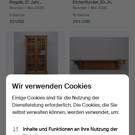
Regale, 21. Jahr…
Eichenfurnier, 20. Jh.
Beendet 1. Mai 2026
Beendet 1. Mai 2026
3 Gebote
18 Gebote
32 USD
243 USD
Wir verwenden Cookies
BÜCHERSCHRANK, 20. Jh.
WANDREGAL, Jugendstil,
Einige Cookies sind für die Nutzung der
geschnitztes Holz, …
Dienstleistung erforderlich. Die Cookies, die Sie
Beendet 24. Apr 2026
Beendet 19. Apr 2026
selbst verwalten können, werden verwendet, um:
5 Gebote
3 Gebote
90 USD
32 USD
Inhalte und Funktionen an Ihre Nutzung der