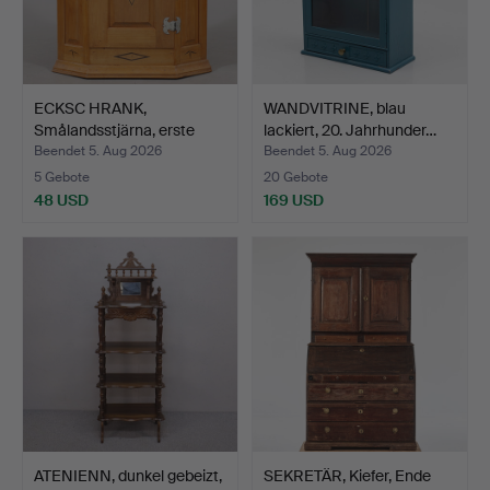
ECKSC HRANK,
WANDVITRINE, blau
Smålandsstjärna, erste
lackiert, 20. Jahrhunder…
Hälfte…
Beendet 5. Aug 2026
Beendet 5. Aug 2026
5 Gebote
20 Gebote
48 USD
169 USD
ATENIENN, dunkel gebeizt,
SEKRETÄR, Kiefer, Ende