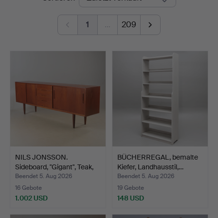
1
…
209
NILS JONSSON.
BÜCHERREGAL, bemalte
Sideboard, "Gigant", Teak,
Kiefer, Landhausstil,…
T…
Beendet 5. Aug 2026
Beendet 5. Aug 2026
16 Gebote
19 Gebote
1.002 USD
148 USD