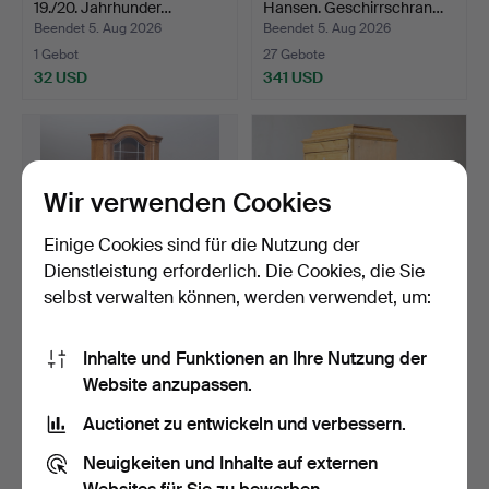
19./20. Jahrhunder…
Hansen. Geschirrschran…
Beendet 5. Aug 2026
Beendet 5. Aug 2026
1 Gebot
27 Gebote
32 USD
341 USD
Wir verwenden Cookies
Einige Cookies sind für die Nutzung der
Dienstleistung erforderlich. Die Cookies, die Sie
selbst verwalten können, werden verwendet, um:
ECKSCHRANK, gebeizte
DRÄNGASKÅP, Kiefer, 19.
Inhalte und Funktionen an Ihre Nutzung der
Eiche, zweite Hälfte …
Jahrhundert.
Website anzupassen.
Beendet 5. Aug 2026
Beendet 5. Aug 2026
1 Gebot
27 Gebote
Auctionet zu entwickeln und verbessern.
32 USD
190 USD
Neuigkeiten und Inhalte auf externen