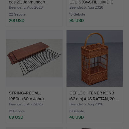
des 20. Jahrhundert…
LOUIS XV-STIL, UM DIE
MIT…
Beendet 5. Aug 2026
Beendet 5. Aug 2026
22 Gebote
13 Gebote
201 USD
95 USD
STRING-REGAL,
GEFLOCHTENER KORB
1950er/60er Jahre.
(62 cm) AUS RATTAN, 20. …
Beendet 5. Aug 2026
Beendet 5. Aug 2026
12 Gebote
6 Gebote
89 USD
48 USD