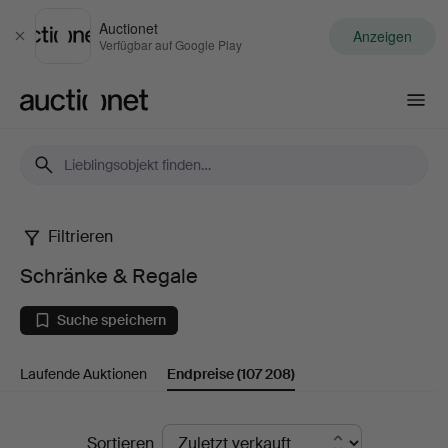
Auctionet
Anzeigen
Schließen
Verfügbar auf Google Play
Auctionet.com
Filtrieren
Schränke
Schränke & Regale
&
Suche speichern
Regale
Laufende Auktionen
Endpreise
(107 208)
Endpreise
Sortieren