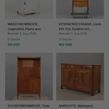
WASCHKOMMODE,
VITRINENSCHRANK, Louis
Jugendstil, Platte aus
XVI-Stil, Rydéns mö…
Carra…
Beendet 5. Aug 2026
Beendet 5. Aug 2026
6 Gebote
21 Gebote
58 USD
169 USD
SCHREIBKOMMODE, Teak,
ANRICHTE, Mahagoni,