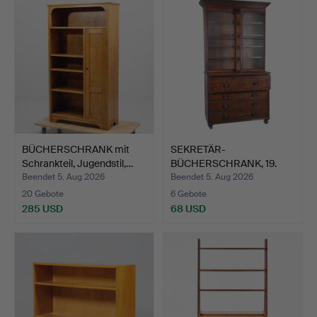
BÜCHERSCHRANK mit
SEKRETÄR-
Schrankteil, Jugendstil,…
BÜCHERSCHRANK, 19.
JAHRHUNDERT, M…
Beendet 5. Aug 2026
Beendet 5. Aug 2026
20 Gebote
6 Gebote
285 USD
68 USD