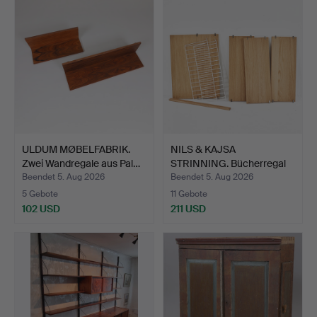
ULDUM MØBELFABRIK.
NILS & KAJSA
Zwei Wandregale aus Pal…
STRINNING. Bücherregal
mit Sc…
Beendet 5. Aug 2026
Beendet 5. Aug 2026
5 Gebote
11 Gebote
102 USD
211 USD