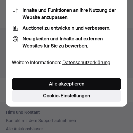
Sie können auch in
Beendete Auktionen aus unserem
Inhalte und Funktionen an Ihre Nutzung der
Archiv
suchen.
Website anzupassen.
Auctionet zu entwickeln und verbessern.
Objekte in Schweden
Neuigkeiten und Inhalte auf externen
Websites für Sie zu bewerben.
Hier sehen sie nur Auktionen in Schweden. Wir haben
Transporte zur Festpreisen für alle Objekte.
Weitere Informationen:
Datenschutzerklärung
Objekte außerhalb Schweden zeigen
Alle akzeptieren
Cookie-Einstellungen
Fußzeilen-
Hilfe und Kontakt
Navigation
Kontakt mit dem Support aufnehmen
Alle Auktionshäuser