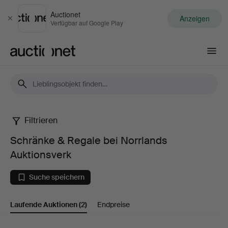
Auctionet
Anzeigen
Schließen
Verfügbar auf Google Play
Auctionet.com
Filtrieren
Schränke
Schränke & Regale bei Norrlands
&
Auktionsverk
Regale
Suche speichern
bei
Laufende Auktionen
(2)
Endpreise
Norrlands