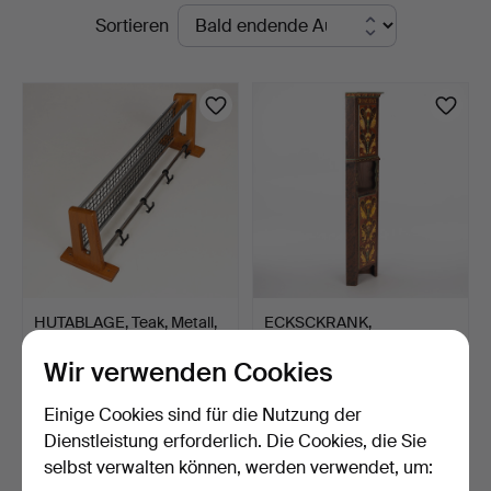
Laufende
Sortieren
Auktionsverk
Auktionen
HUTABLAGE, Teak, Metall,
ECKSCKRANK,
Kunststoff, 1960e…
Bauernkunst, datiert 1947.
Wir verwenden Cookies
3 Tage
9 Tage
Schätzwert
2 Gebote
Einige Cookies sind für die Nutzung der
159 USD
39 USD
Dienstleistung erforderlich. Die Cookies, die Sie
selbst verwalten können, werden verwendet, um:
Suche speichern