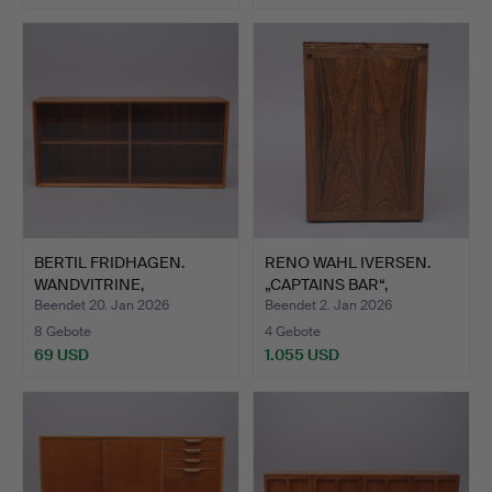
BERTIL FRIDHAGEN.
RENO WAHL IVERSEN.
WANDVITRINE,
„CAPTAINS BAR“,
NUSSBAUM, 1…
DYRLUND…
Beendet 20. Jan 2026
Beendet 2. Jan 2026
8 Gebote
4 Gebote
69 USD
1.055 USD