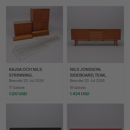
KAJSA OCH NILS
NILS JONSSON.
STRINNING.
SIDEBOARD, TEAK,
REGALSYSTEM, "ST…
"CORTINA", …
Beendet 23. Jul 2026
Beendet 20. Jul 2026
17 Gebote
19 Gebote
1.120 USD
1.424 USD