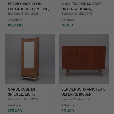
BRUNO MATHSSON.
BÜCHERSCHRANK MIT
ENTLADETISCH, MI 1150,
UNTERSCHRANK,
BRU…
TEAKHOLZ, …
Beendet 13. Mär 2026
Beendet 10. Mär 2026
27 Gebote
8 Gebote
832 USD
74 USD
GARDEROBE MIT
SERVIERSCHRANK, TEAK,
SPIEGEL, EICHE,
ULFERTS, 1960ER.
JUGENDSTIL, …
Beendet 6. Mär 2026
Beendet 2. Mär 2026
7 Gebote
4 Gebote
275 USD
85 USD