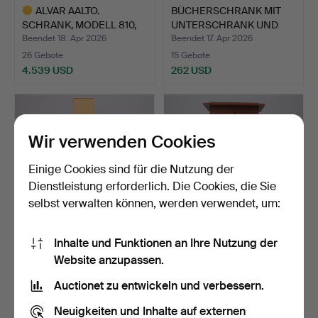
ALVAR AALTO.
BÜCHERSCHRANK MIT
SCHRANK, MODELL 810,
UNTERSCHRANK UND
UM DIE M…
SCHREIB…
Beendet 18. Apr 2026
Beendet 17. Apr 2026
26 Gebote
15 Gebote
4.539 USD
262 USD
Ausgewähltes
Objekt
Wir verwenden Cookies
Einige Cookies sind für die Nutzung der
Dienstleistung erforderlich. Die Cookies, die Sie
selbst verwalten können, werden verwendet, um:
Inhalte und Funktionen an Ihre Nutzung der
PETER J LASSEN.
A.E. MØRCK. EIN
Website anzupassen.
MODULARES REGAL,
ESSTISCH AUS
DREITEILI…
GEBEIZTEM KIE…
Beendet 8. Apr 2026
Beendet 5. Apr 2026
Auctionet zu entwickeln und verbessern.
3 Gebote
32 Gebote
317 USD
1.424 USD
Neuigkeiten und Inhalte auf externen