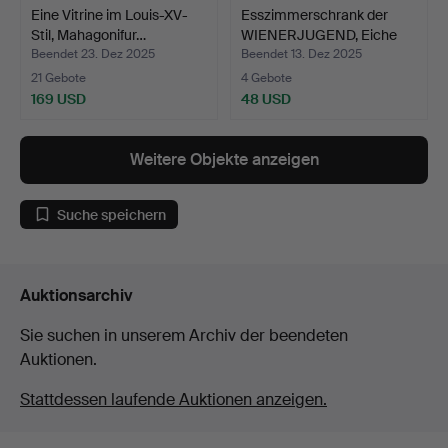
Eine Vitrine im Louis-XV-
Esszimmerschrank der
Stil, Mahagonifur…
WIENERJUGEND, Eiche
m…
Beendet 23. Dez 2025
Beendet 13. Dez 2025
21 Gebote
4 Gebote
169 USD
48 USD
Weitere Objekte anzeigen
Suche speichern
Auktionsarchiv
Sie suchen in unserem Archiv der beendeten
Auktionen.
Stattdessen laufende Auktionen anzeigen.