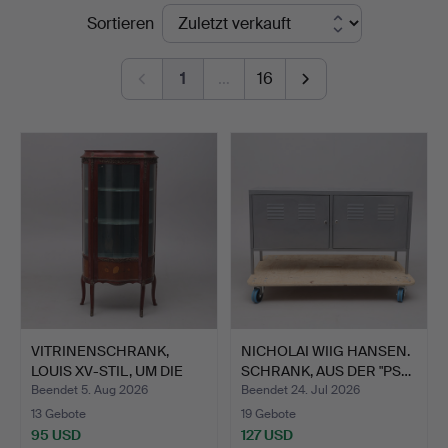
Endpreise
Sortieren
Auktioner
Lund
1
…
16
VITRINENSCHRANK,
NICHOLAI WIIG HANSEN.
LOUIS XV-STIL, UM DIE
SCHRANK, AUS DER "PS…
MIT…
Beendet 5. Aug 2026
Beendet 24. Jul 2026
13 Gebote
19 Gebote
95 USD
127 USD