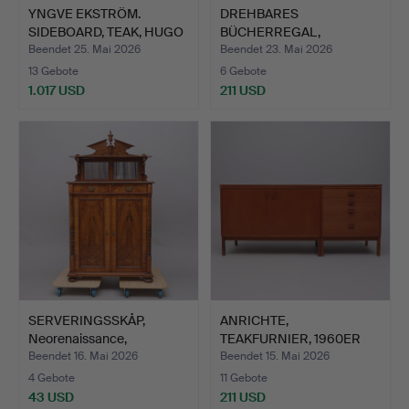
YNGVE EKSTRÖM.
DREHBARES
SIDEBOARD, TEAK, HUGO
BÜCHERREGAL,
TROED…
mahagonifurniert, E…
Beendet 25. Mai 2026
Beendet 23. Mai 2026
13 Gebote
6 Gebote
1.017 USD
211 USD
SERVERINGSSKÅP,
ANRICHTE,
Neorenaissance,
TEAKFURNIER, 1960ER
Nussbaum, …
JAHRE.
Beendet 16. Mai 2026
Beendet 15. Mai 2026
4 Gebote
11 Gebote
43 USD
211 USD