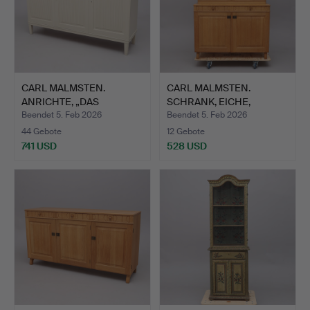
CARL MALMSTEN.
CARL MALMSTEN.
ANRICHTE, „DAS
SCHRANK, EICHE,
HERRENHAUS“,…
CALMARE KEY…
Beendet 5. Feb 2026
Beendet 5. Feb 2026
44 Gebote
12 Gebote
741 USD
528 USD