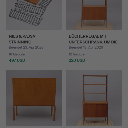
NILS & KAJSA
BÜCHERREGAL MIT
STRINNING.
UNTERSCHRANK, UM DIE
WANDREGALE, 3 STK.…
MITTE…
Beendet 23. Apr 2026
Beendet 18. Apr 2026
18 Gebote
12 Gebote
497 USD
220 USD