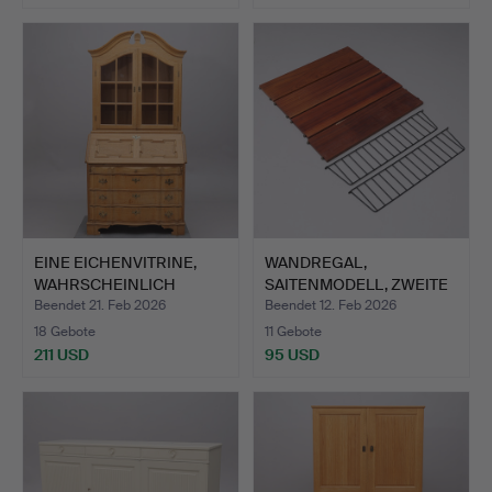
EINE EICHENVITRINE,
WANDREGAL,
WAHRSCHEINLICH
SAITENMODELL, ZWEITE
DÄNEMAR…
HÄLFTE DES…
Beendet 21. Feb 2026
Beendet 12. Feb 2026
18 Gebote
11 Gebote
211 USD
95 USD