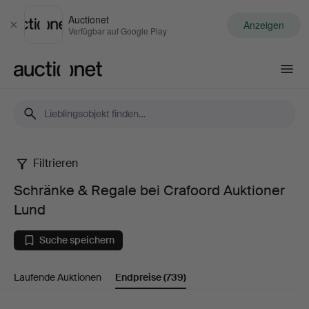
Auctionet
Anzeigen
Schließen
Verfügbar auf Google Play
Auctionet.com
Filtrieren
Schränke
Schränke & Regale bei Crafoord Auktioner
&
Lund
Regale
Suche speichern
bei
Laufende Auktionen
Endpreise
(739)
Crafoord