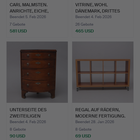
CARL MALMSTEN.
VITRINE, WOHL
ANRICHTE, EICHE,
DÄNEMARK, DRITTES
CALMARE KE…
VIERTEL DE…
Beendet 5. Feb 2026
Beendet 4. Feb 2026
7 Gebote
26 Gebote
581 USD
465 USD
UNTERSEITE DES
REGAL AUF RÄDERN,
ZWEITEILIGEN
MODERNE FERTIGUNG.
ECKSCHRANKS, G…
Beendet 4. Feb 2026
Beendet 28. Jan 2026
8 Gebote
8 Gebote
90 USD
69 USD