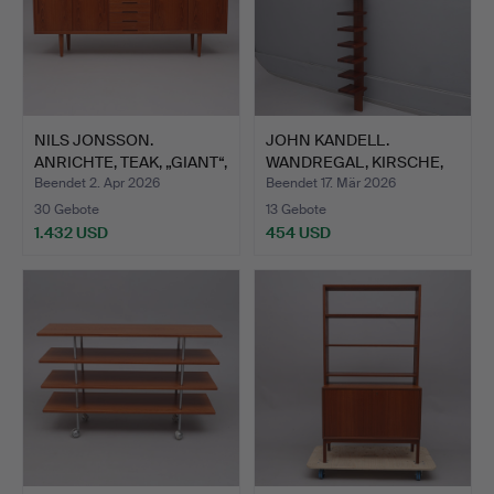
NILS JONSSON.
JOHN KANDELL.
ANRICHTE, TEAK, „GIANT“,
WANDREGAL, KIRSCHE,
TRO…
„PILASTE…
Beendet 2. Apr 2026
Beendet 17. Mär 2026
30 Gebote
13 Gebote
1.432 USD
454 USD