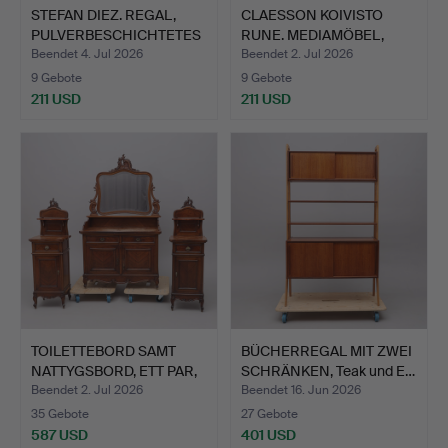
STEFAN DIEZ. REGAL,
CLAESSON KOIVISTO
PULVERBESCHICHTETES
RUNE. MEDIAMÖBEL,
AL…
"VASS"…
Beendet 4. Jul 2026
Beendet 2. Jul 2026
9 Gebote
9 Gebote
211 USD
211 USD
TOILETTEBORD SAMT
BÜCHERREGAL MIT ZWEI
NATTYGSBORD, ETT PAR,
SCHRÄNKEN, Teak und E…
NY…
Beendet 2. Jul 2026
Beendet 16. Jun 2026
35 Gebote
27 Gebote
587 USD
401 USD