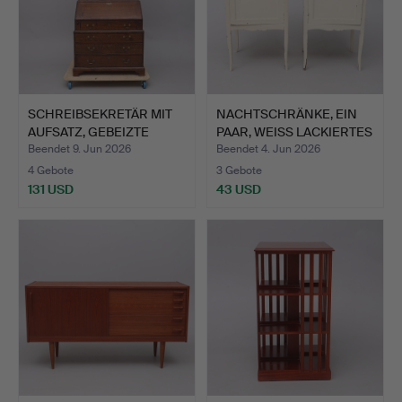
SCHREIBSEKRETÄR MIT
NACHTSCHRÄNKE, EIN
AUFSATZ, GEBEIZTE
PAAR, WEISS LACKIERTES
EICH…
…
Beendet 9. Jun 2026
Beendet 4. Jun 2026
4 Gebote
3 Gebote
131 USD
43 USD