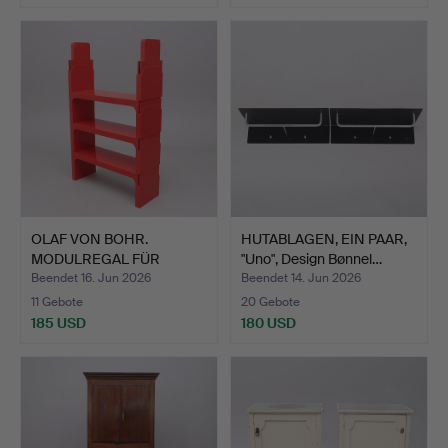
OLAF VON BOHR.
HUTABLAGEN, EIN PAAR,
MODULREGAL FÜR
"Uno", Design Bønnel…
KARTELL, 196…
Beendet 16. Jun 2026
Beendet 14. Jun 2026
11 Gebote
20 Gebote
185 USD
180 USD