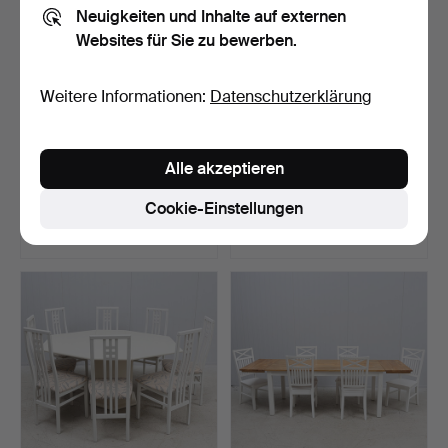
Neuigkeiten und Inhalte auf externen
Websites für Sie zu bewerben.
Weitere Informationen:
Datenschutzerklärung
ESSGRUPPE, 5+2 Teile,
Eine 7+2-teilige Essgruppe
Alle akzeptieren
Teak, Karl Erik Ekse…
aus Kiefernholz…
Beendet 17. Apr 2026
Beendet 12. Apr 2026
Cookie-Einstellungen
36 Gebote
32 Gebote
338 USD
235 USD