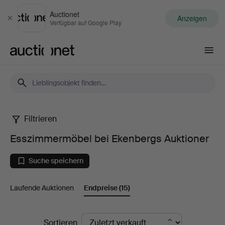
Auctionet
Anzeigen
Schließen
Verfügbar auf Google Play
Auctionet.com
Filtrieren
Esszimmermöbel
Esszimmermöbel bei Ekenbergs Auktioner
bei
Suche speichern
Ekenbergs
Laufende Auktionen
Endpreise
(15)
Auktioner
Endpreise
Sortieren