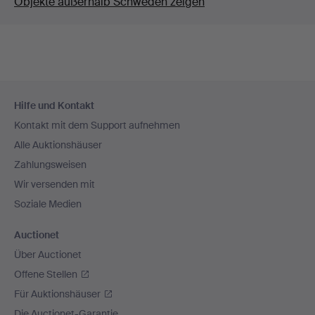
Objekte außerhalb Schweden zeigen
Fußzeilen-
Hilfe und Kontakt
Navigation
Kontakt mit dem Support aufnehmen
Alle Auktionshäuser
Zahlungsweisen
Wir versenden mit
Soziale Medien
Auctionet
Über Auctionet
Offene Stellen
Für Auktionshäuser
Die Auctionet-Garantie