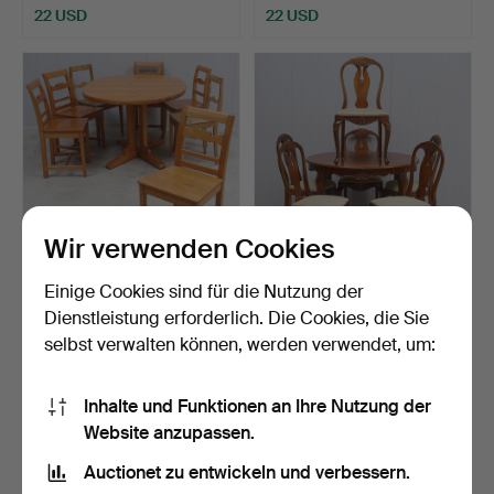
22 USD
22 USD
Wir verwenden Cookies
Einige Cookies sind für die Nutzung der
ESSGRUPPE, 8+1 Teile,
ESSGRUPPE, 6+3 Teile,
Kiefer, bäuerlich/bä…
Rokoko-Stil, 20. Jah…
Dienstleistung erforderlich. Die Cookies, die Sie
Beendet 29. Apr 2026
Beendet 24. Apr 2026
selbst verwalten können, werden verwendet, um:
7 Gebote
17 Gebote
72 USD
119 USD
Inhalte und Funktionen an Ihre Nutzung der
Website anzupassen.
Auctionet zu entwickeln und verbessern.