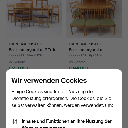
CARL MALMSTEN.
CARL MALMSTEN.
Esszimmergarnitur, 7 Teile,
Esszimmergarnitur,
…
"Herrgår…
Beendet 6. Mai 2026
Beendet 20. Apr 2026
27 Gebote
26 Gebote
1.593 USD
1.044 USD
Wir verwenden Cookies
Einige Cookies sind für die Nutzung der
Dienstleistung erforderlich. Die Cookies, die Sie
selbst verwalten können, werden verwendet, um:
Inhalte und Funktionen an Ihre Nutzung der