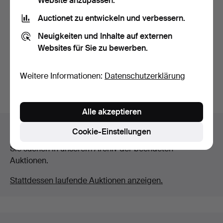
Website anzupassen.
Auctionet zu entwickeln und verbessern.
Esszimmermöbel im
gustavianischen Stil, zw…
Neuigkeiten und Inhalte auf externen
Beendet 6. Mär 2026
Websites für Sie zu bewerben.
6 Gebote
147 USD
Weitere Informationen:
Datenschutzerklärung
Suche speichern
Alle akzeptieren
Auktionsarchiv
Cookie-Einstellungen
Sie suchen in unserem Archiv der beendeten
Auktionen.
Stattdessen laufende Auktionen anzeigen.