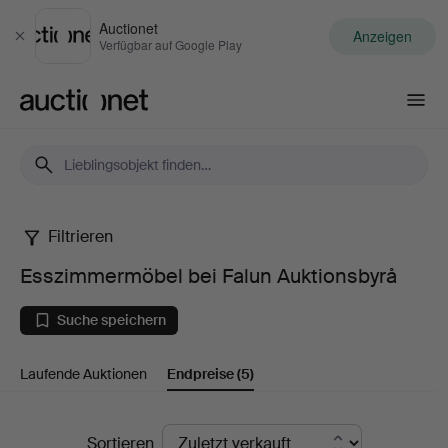
Auctionet
Anzeigen
Schließen
Verfügbar auf Google Play
Auctionet.com
Filtrieren
Esszimmermöbel
Esszimmermöbel bei Falun Auktionsbyrå
bei
Suche speichern
Falun
Laufende Auktionen
Endpreise
(5)
Auktionsbyrå
Endpreise
Sortieren