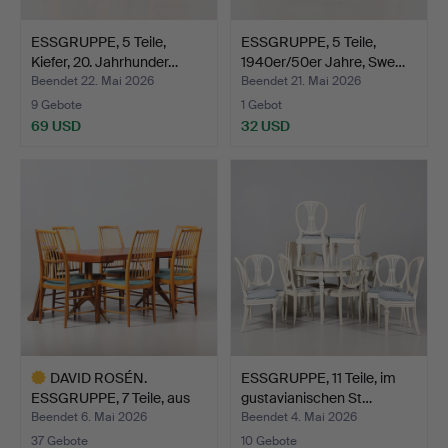
ESSGRUPPE, 5 Teile,
ESSGRUPPE, 5 Teile,
Kiefer, 20. Jahrhunder…
1940er/50er Jahre, Swe…
Beendet 22. Mai 2026
Beendet 21. Mai 2026
9 Gebote
1 Gebot
69 USD
32 USD
DAVID ROSÉN.
ESSGRUPPE, 11 Teile, im
ESSGRUPPE, 7 Teile, aus
gustavianischen St…
der S…
Beendet 6. Mai 2026
Beendet 4. Mai 2026
37 Gebote
10 Gebote