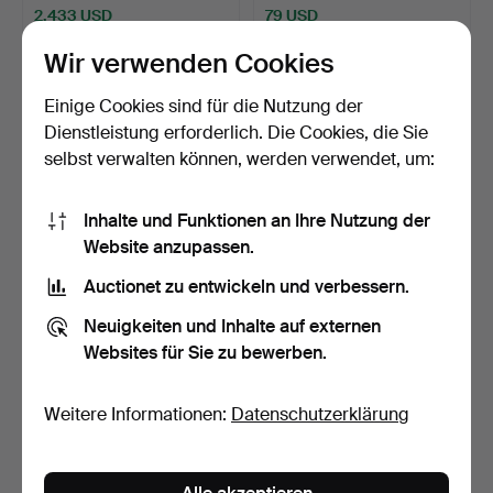
2.433 USD
79 USD
Ausgewähltes
Wir verwenden Cookies
Objekt
Einige Cookies sind für die Nutzung der
Dienstleistung erforderlich. Die Cookies, die Sie
selbst verwalten können, werden verwendet, um:
Inhalte und Funktionen an Ihre Nutzung der
Website anzupassen.
Auctionet zu entwickeln und verbessern.
ESSGRUPPE, 7 Teile, unter
ESSGRUPPE, 7 Teile,
anderem "Julita"…
"Finlandia" und "Elise…
Neuigkeiten und Inhalte auf externen
Beendet 29. Apr 2026
Beendet 23. Apr 2026
Websites für Sie zu bewerben.
33 Gebote
4 Gebote
358 USD
106 USD
Weitere Informationen:
Datenschutzerklärung