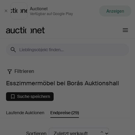
Auctionet
Anzeigen
Schließen
Verfügbar auf Google Play
Auctionet.com
Filtrieren
Esszimmermöbel
Esszimmermöbel bei Borås Auktionshall
bei
Suche speichern
Borås
Laufende Auktionen
Endpreise
(29)
Auktionshall
Endpreise
Sortieren