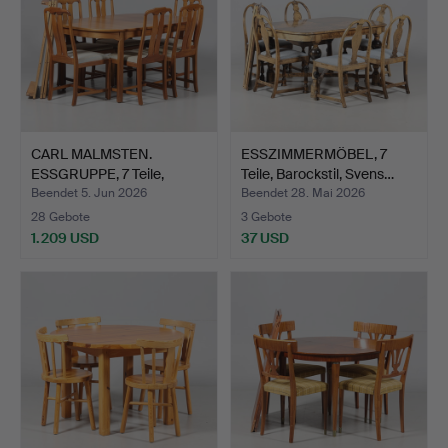
CARL MALMSTEN.
ESSZIMMERMÖBEL, 7
ESSGRUPPE, 7 Teile,
Teile, Barockstil, Svens…
"Ambass…
Beendet 5. Jun 2026
Beendet 28. Mai 2026
28 Gebote
3 Gebote
1.209 USD
37 USD