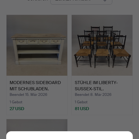
MODERNES SIDEBOARD
STÜHLE IM LIBERTY-
MIT SCHUBLADEN.
SUSSEX-STIL.
Beendet 15. Mär 2026
Beendet 8. Mär 2026
1 Gebot
1 Gebot
27 USD
81 USD