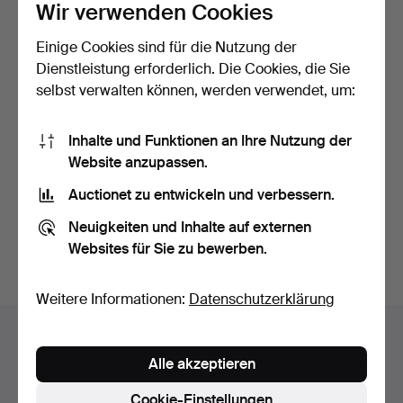
Wir verwenden Cookies
Einige Cookies sind für die Nutzung der
Dienstleistung erforderlich. Die Cookies, die Sie
selbst verwalten können, werden verwendet, um:
ANTIKER ESSTISCH UND
Inhalte und Funktionen an Ihre Nutzung der
STÜHLE.
Website anzupassen.
Beendet 9. Feb 2026
Auctionet zu entwickeln und verbessern.
1 Gebot
41 USD
Neuigkeiten und Inhalte auf externen
Websites für Sie zu bewerben.
Suche speichern
Weitere Informationen:
Datenschutzerklärung
Auktionsarchiv
Alle akzeptieren
Sie suchen in unserem Archiv der beendeten
Auktionen.
Cookie-Einstellungen