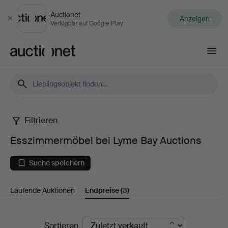
Auctionet
Anzeigen
Schließen
Verfügbar auf Google Play
Auctionet.com
Filtrieren
Esszimmermöbel
Esszimmermöbel bei Lyme Bay Auctions
bei
Suche speichern
Lyme
Laufende Auktionen
Endpreise
(3)
Bay
Auctions
Endpreise
Sortieren