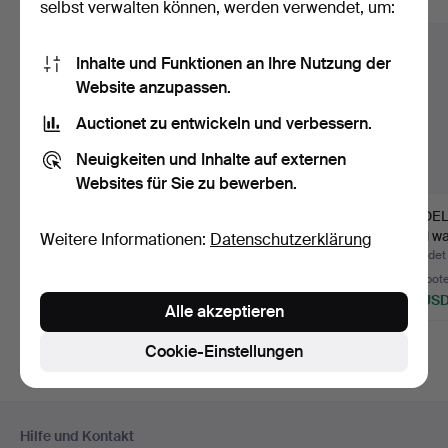
Alle Objekte anzeigen
selbst verwalten können, werden verwendet, um:
Inhalte und Funktionen an Ihre Nutzung der
Website anzupassen.
Auctionet zu entwickeln und verbessern.
Neuigkeiten und Inhalte auf externen
Websites für Sie zu bewerben.
WAFFENRÖCKE, 3 Stk.,
ROTETAFEL UND
MODEL
sowie Mütze,
BAJONETTE, 3 Teile.
"Civil 
Weitere Informationen:
Datenschutzerklärung
Hauptman…
1857".
Beendet 16. Jun 2026
Beendet 22. Mai 2026
Beendet 
5 Gebote
4 Gebote
3 Gebot
58 USD
69 USD
116 US
Alle akzeptieren
Cookie-Einstellungen
Fußzeilen-
Hilfe und Kontakt
Navigation