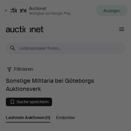
Auctionet
Anzeigen
Schließen
Verfügbar auf Google Play
Auctionet.com
Filtrieren
Sonstige
Sonstige Militaria bei Göteborgs
Militaria
Auktionsverk
bei
Suche speichern
Göteborgs
Laufende Auktionen
(0)
Endpreise
Auktionsverk