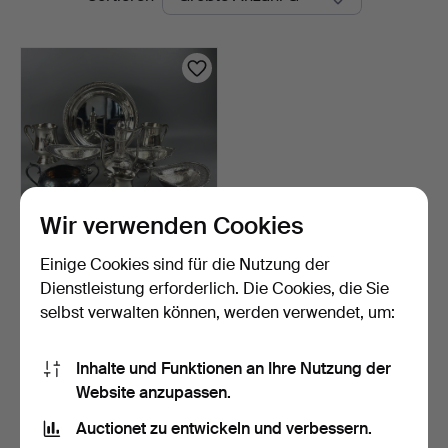
Auktionen
Wir verwenden Cookies
Einige Cookies sind für die Nutzung der
VERSILBERTES
TAFELGERÄT.
Dienstleistung erforderlich. Die Cookies, die Sie
3 Tage
selbst verwalten können, werden verwendet, um:
1 Gebot
21 USD
Inhalte und Funktionen an Ihre Nutzung der
Website anzupassen.
Suche speichern
Auctionet zu entwickeln und verbessern.
Sie können auch in
Beendete Auktionen aus unserem