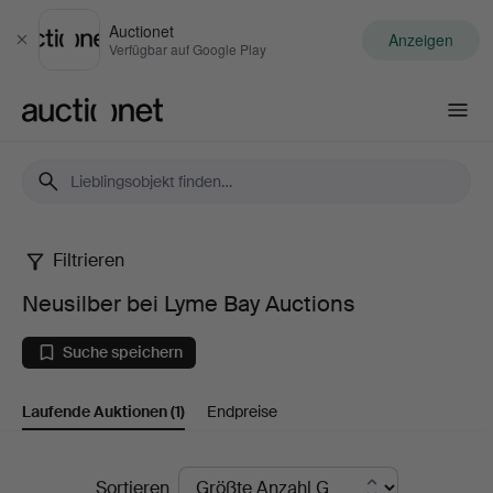
Auctionet
Anzeigen
Schließen
Verfügbar auf Google Play
Auctionet.com
Filtrieren
Neusilber
Neusilber bei Lyme Bay Auctions
bei
Suche speichern
Lyme
Laufende Auktionen
(1)
Endpreise
Bay
Auctions
Laufende
Sortieren