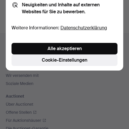
Neuigkeiten und Inhalte auf externen
Archiv
suchen.
Websites für Sie zu bewerben.
Weitere Informationen:
Datenschutzerklärung
Fußzeilen-
Hilfe und Kontakt
Navigation
Alle akzeptieren
Kontakt mit dem Support aufnehmen
Alle Auktionshäuser
Cookie-Einstellungen
Zahlungsweisen
Wir versenden mit
Soziale Medien
Auctionet
Über Auctionet
Offene Stellen
Für Auktionshäuser
Die Auctionet-Garantie