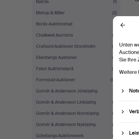
Balclis
(1)
Bishop & Miller
(2)
Borås Auktionshall
(1)
Back
Chalkwell Auctions
(3)
Unten we
Crafoord Auktioner Stockholm
(4)
Auctione
Ekenbergs Auktioner
(2)
Sie Ihre
Falun Auktionsbyrå
(5)
Weitere 
Formstad Auktioner
(15)
Not
Gomér & Andersson Jönköping
(1)
Gomér & Andersson Linköping
(2)
Verb
Gomér & Andersson Norrköping
(2)
Gomér & Andersson Nyköping
(3)
Leis
Göteborgs Auktionsverk
(3)