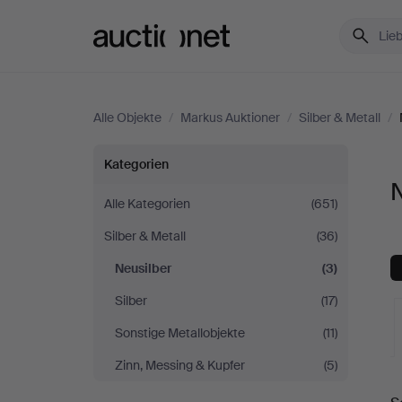
Auctionet.com
Alle Objekte
/
Markus Auktioner
/
Silber & Metall
/
Neusilber
Kategorien
N
bei
Alle Kategorien
(651)
Silber & Metall
(36)
Markus
Neusilber
(3)
Auktioner
Silber
(17)
Sonstige Metallobjekte
(11)
Zinn, Messing & Kupfer
(5)
L