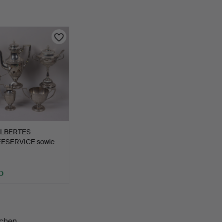
ILBERTES
ESERVICE sowie
rdos…
D
chen.