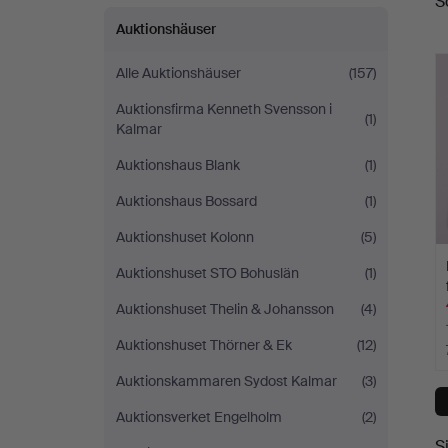
S
A
Auktionshäuser
Alle Auktionshäuser
(157)
Auktionsfirma Kenneth Svensson i
(1)
Kalmar
Auktionshaus Blank
(1)
Auktionshaus Bossard
(1)
Auktionshuset Kolonn
(5)
Auktionshuset STO Bohuslän
(1)
Auktionshuset Thelin & Johansson
(4)
Auktionshuset Thörner & Ek
(12)
Auktionskammaren Sydost Kalmar
(3)
Auktionsverket Engelholm
(2)
S