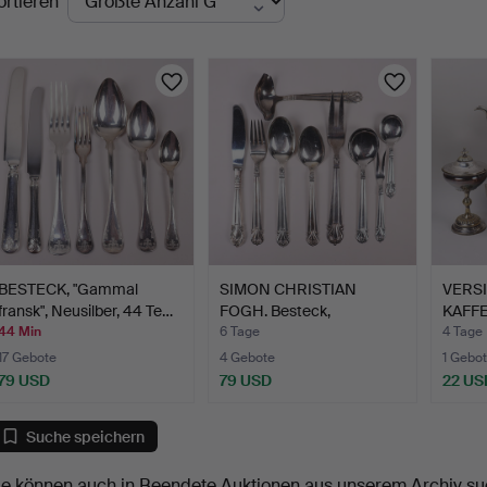
ortieren
uktionen
BESTECK, "Gammal
SIMON CHRISTIAN
VERS
fransk", Neusilber, 44 Te…
FOGH. Besteck,
KAFFE
"Excellence…
Zucke
44 Min
6 Tage
4 Tage
17 Gebote
4 Gebote
1 Gebot
79 USD
79 USD
22 US
Suche speichern
ie können auch in
Beendete Auktionen aus unserem Archiv
su