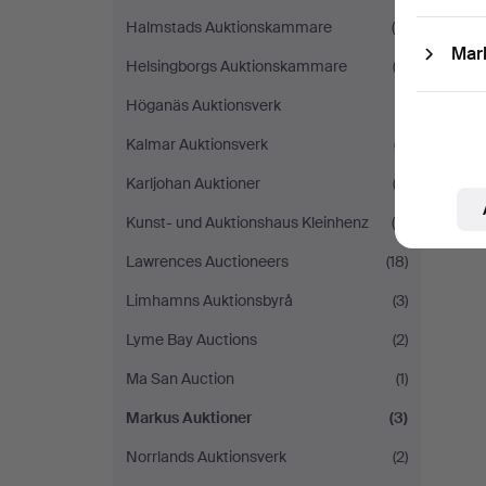
Halmstads Auktionskammare
(6)
Mar
Helsingborgs Auktionskammare
(3)
Höganäs Auktionsverk
(1)
Kalmar Auktionsverk
(7)
Karljohan Auktioner
(2)
Kunst- und Auktionshaus Kleinhenz
(5)
Lawrences Auctioneers
(18)
Limhamns Auktionsbyrå
(3)
Lyme Bay Auctions
(2)
Ma San Auction
(1)
Markus Auktioner
(3)
Norrlands Auktionsverk
(2)