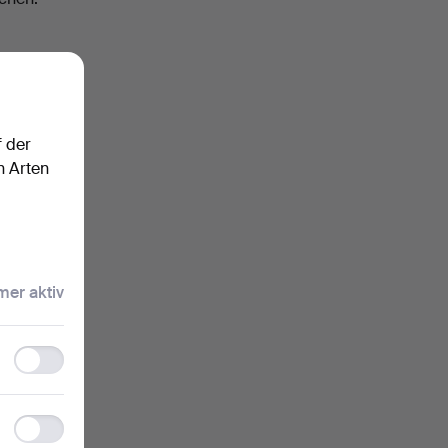
f der
n Arten
er aktiv
Functionality
storage
Statistics