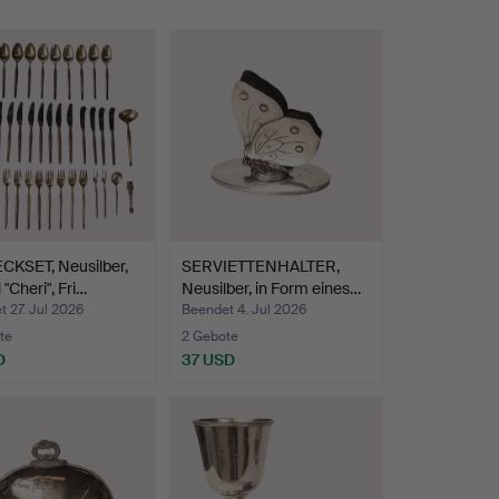
CKSET, Neusilber,
SERVIETTENHALTER,
 "Cheri", Fri…
Neusilber, in Form eines…
 27. Jul 2026
Beendet 4. Jul 2026
te
2 Gebote
D
37 USD