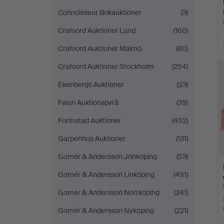
Connoisseur Bokauktioner
(3)
Crafoord Auktioner Lund
(160)
Crafoord Auktioner Malmö
(80)
Crafoord Auktioner Stockholm
(254)
Ekenbergs Auktioner
(23)
Falun Auktionsbyrå
(39)
Formstad Auktioner
(452)
Garpenhus Auktioner
(131)
Gomér & Andersson Jönköping
(53)
Gomér & Andersson Linköping
(491)
Gomér & Andersson Norrköping
(241)
Gomér & Andersson Nyköping
(221)