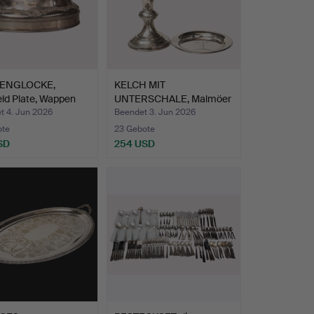
SENGLOCKE,
KELCH MIT
eld Plate, Wappen
UNTERSCHALE, Malmöer
Silberschmi…
t 4. Jun 2026
Beendet 3. Jun 2026
ote
23 Gebote
SD
254 USD