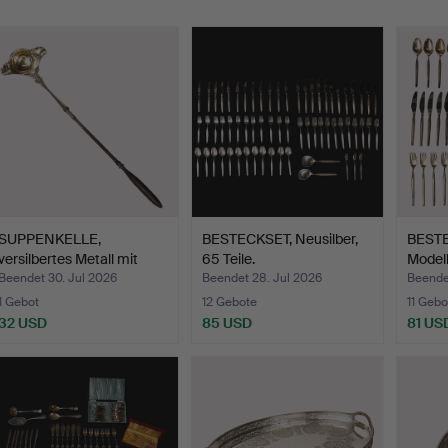
SUPPENKELLE,
BESTECKSET, Neusilber,
BESTE
versilbertes Metall mit
65 Teile.
Modell
Vergo…
Beendet 30. Jul 2026
Beendet 28. Jul 2026
Beendet
1 Gebot
12 Gebote
11 Gebo
32 USD
85 USD
81 US