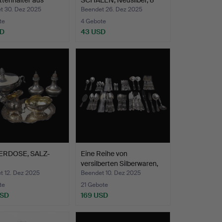
ttenhalter aus
SCHALEN, Neusilber, 8
l…
Stüc…
t 30. Dez 2025
Beendet 26. Dez 2025
te
4 Gebote
SD
43 USD
ERDOSE, SALZ-
Eine Reihe von
versilberten Silberwaren,
FERSPRINKLER,
v…
t 12. Dez 2025
Beendet 10. Dez 2025
te
21 Gebote
USD
169 USD