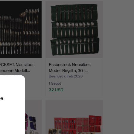
CKSET, Neusilber,
Essbesteck Neusilber,
hiedene Modell…
Modell Birgitta, 30-…
t 4. Mär 2026
Beendet 7. Feb 2026
te
1 Gebot
SD
32 USD
ie