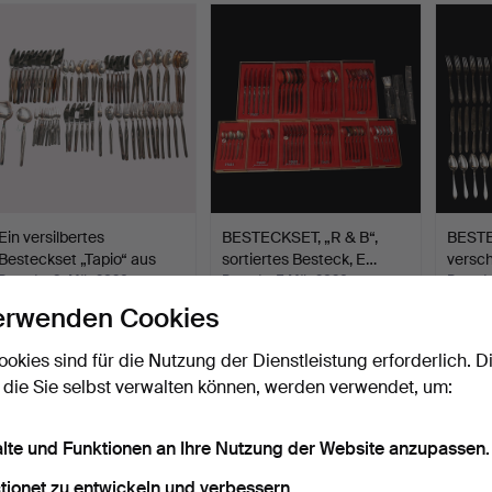
Ein versilbertes
BESTECKSET, „R & B“,
BESTE
Besteckset „Tapio“ aus
sortiertes Besteck, E…
versc
Ne…
Beendet 8. Mär 2026
Beendet 7. Mär 2026
Beende
37 Gebote
4 Gebote
3 Gebo
erwenden Cookies
436 USD
48 USD
58 U
ookies sind für die Nutzung der Dienstleistung erforderlich. D
 die Sie selbst verwalten können, werden verwendet, um:
alte und Funktionen an Ihre Nutzung der Website anzupassen.
tionet zu entwickeln und verbessern.