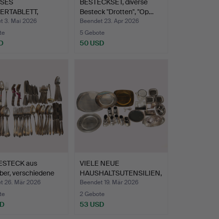
SES
BESTECKSET, diverse
ERTABLETT,
Besteck "Drotten", "Op…
ber, GAB Sto…
t 3. Mai 2026
Beendet 23. Apr 2026
te
5 Gebote
D
50 USD
ESTECK aus
VIELE NEUE
ber, verschiedene
HAUSHALTSUTENSILIEN,
wie Eisküb…
t 26. Mär 2026
Beendet 19. Mär 2026
te
2 Gebote
SD
53 USD