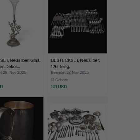
ET, Neusilber, Glas,
BESTECKSET, Neusilber,
tes Dekor…
126-teilig.
t 28. Nov 2025
Beendet 27. Nov 2025
13 Gebote
SD
101 USD