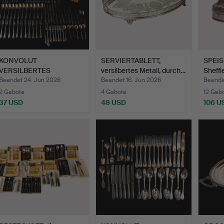
KONVOLUT
SERVIERTABLETT,
SPEI
VERSILBERTES
versilbertes Metall, durch…
Sheffi
BESTECK, verschieden…
der…
Beendet 24. Jun 2026
Beendet 16. Jun 2026
Beende
2 Gebote
4 Gebote
12 Geb
37 USD
48 USD
106 U