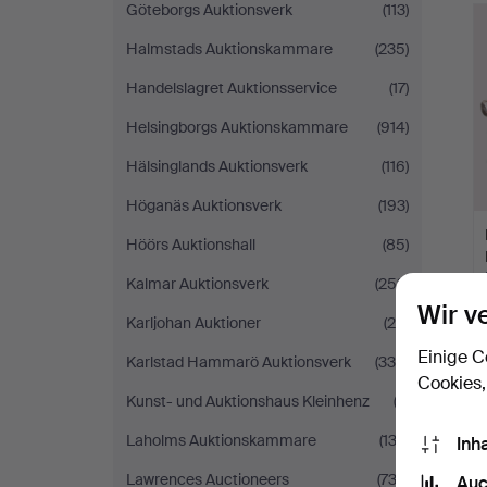
Göteborgs Auktionsverk
(113)
Halmstads Auktionskammare
(235)
Handelslagret Auktionsservice
(17)
Helsingborgs Auktionskammare
(914)
Hälsinglands Auktionsverk
(116)
Höganäs Auktionsverk
(193)
Höörs Auktionshall
(85)
Kalmar Auktionsverk
(253)
Wir v
Karljohan Auktioner
(26)
Einige C
Karlstad Hammarö Auktionsverk
(330)
Cookies,
Kunst- und Auktionshaus Kleinhenz
(3)
Laholms Auktionskammare
(132)
Inh
Lawrences Auctioneers
(732)
Auc