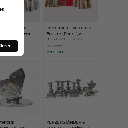
en.
CKSET, „Olga“,
BESTECKSET, sortiertes
iedene Silberwar…
Besteck „Ranka“, vo…
t 23. Jan 2026
Beendet 23. Jan 2026
tieren
ote
18 Gebote
USD
220 USD
gendstil-
KERZENSTÄNDER &