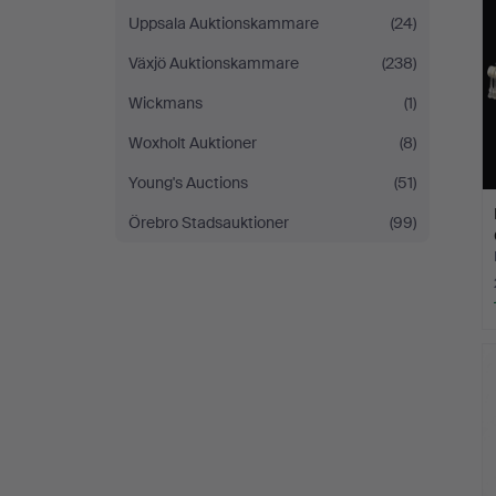
Uppsala Auktionskammare
(24)
Växjö Auktionskammare
(238)
Wickmans
(1)
Woxholt Auktioner
(8)
Young's Auctions
(51)
Örebro Stadsauktioner
(99)