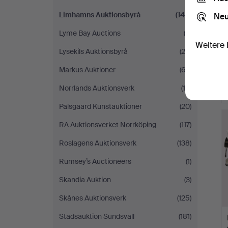
Limhamns Auktionsbyrå
(149)
Neu
Lyme Bay Auctions
(9)
Weitere 
Lysekils Auktionsbyrå
(28)
Markus Auktioner
(63)
Norrlands Auktionsverk
(16)
Palsgaard Kunstauktioner
(20)
RA Auktionsverket Norrköping
(117)
Roslagens Auktionsverk
(138)
Rumsey’s Auctioneers
(1)
Skandia Auktion
(3)
Skånes Auktionsverk
(125)
Stadsauktion Sundsvall
(181)