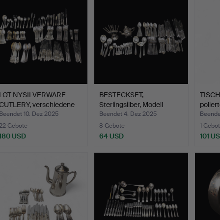
LOT NYSILVERWARE
BESTECKSET,
TISCHS
CUTLERY, verschiedene
Sterlingsilber, Modell
polier
Mod…
„Wasa“,…
Beendet 10. Dez 2025
Beendet 4. Dez 2025
Beende
22 Gebote
8 Gebote
1 Gebot
180 USD
64 USD
101 U