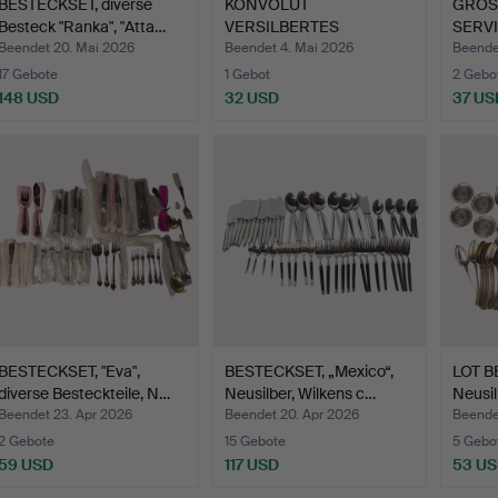
BESTECKSET, diverse
KONVOLUT
GROS
Besteck "Ranka", "Atta…
VERSILBERTES
SERVI
BESTECK, verschieden…
Neusil
Beendet 20. Mai 2026
Beendet 4. Mai 2026
Beende
17 Gebote
1 Gebot
2 Gebo
148 USD
32 USD
37 US
BESTECKSET, "Eva",
BESTECKSET, „Mexico“,
LOT B
diverse Besteckteile, N…
Neusilber, Wilkens c…
Neusil
Mo…
Beendet 23. Apr 2026
Beendet 20. Apr 2026
Beende
2 Gebote
15 Gebote
5 Gebo
59 USD
117 USD
53 U