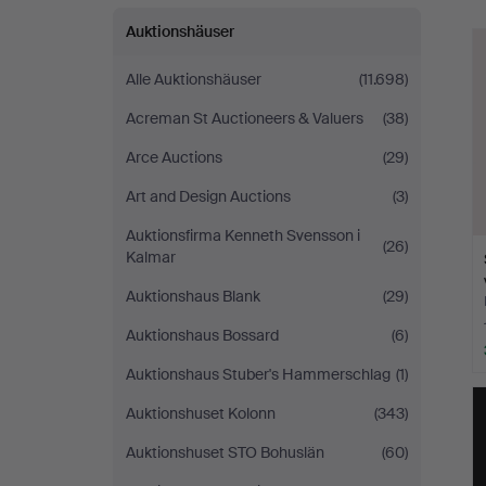
Auktionshäuser
Alle Auktionshäuser
(11.698)
Acreman St Auctioneers & Valuers
(38)
Arce Auctions
(29)
Art and Design Auctions
(3)
Auktionsfirma Kenneth Svensson i
(26)
Kalmar
Auktionshaus Blank
(29)
Auktionshaus Bossard
(6)
Auktionshaus Stuber's Hammerschlag
(1)
Auktionshuset Kolonn
(343)
Auktionshuset STO Bohuslän
(60)