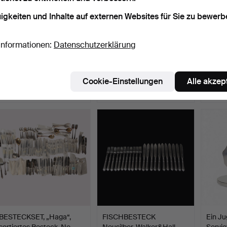
igkeiten und Inhalte auf externen Websites für Sie zu bewerb
Informationen:
Datenschutzerklärung
Ein 3-teiliges silbernes
BESTECKSET, Olga
BESTE
Kaffeeset, Art De…
Neusilber, 39-teilig.
versch
Beendet 1. Feb 2026
Beendet 25. Jan 2026
Beende
Cookie-Einstellungen
Alle akzep
11 Gebote
11 Gebote
26 Geb
120 USD
75 USD
283 
BESTECKSET, „Haga“,
FISCHBESTECK
Ein Ju