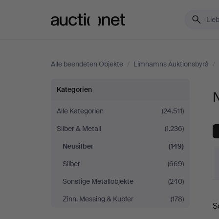
Auctionet.com
Alle beendeten Objekte
/
Limhamns Auktionsbyrå
/
Neusilber
Kategorien
bei
Alle Kategorien
(24.511)
Silber & Metall
(1.236)
Limhamns
Neusilber
(149)
Auktionsbyrå
Silber
(669)
Sonstige Metallobjekte
(240)
E
Zinn, Messing & Kupfer
(178)
S