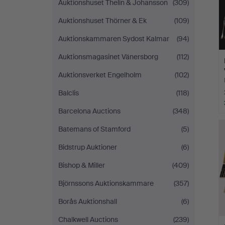
Auktionshuset Thelin & Johansson
(309)
Auktionshuset Thörner & Ek
(109)
Auktionskammaren Sydost Kalmar
(94)
Auktionsmagasinet Vänersborg
(112)
Auktionsverket Engelholm
(102)
Balclis
(118)
Barcelona Auctions
(348)
Batemans of Stamford
(5)
Bidstrup Auktioner
(6)
Bishop & Miller
(409)
Björnssons Auktionskammare
(357)
Borås Auktionshall
(6)
Chalkwell Auctions
(239)