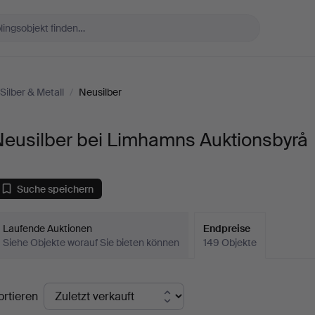
Silber & Metall
/
Neusilber
Neusilber bei Limhamns Auktionsbyrå
Suche speichern
Laufende Auktionen
Endpreise
Siehe Objekte worauf Sie bieten können
149 Objekte
ndpreise
ortieren