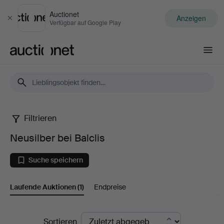
Auctionet
Anzeigen
Schließen
Verfügbar auf Google Play
Auctionet.com
Filtrieren
Neusilber
Neusilber bei Balclis
bei
Suche speichern
Balclis
Laufende Auktionen
(1)
Endpreise
Laufende
Sortieren