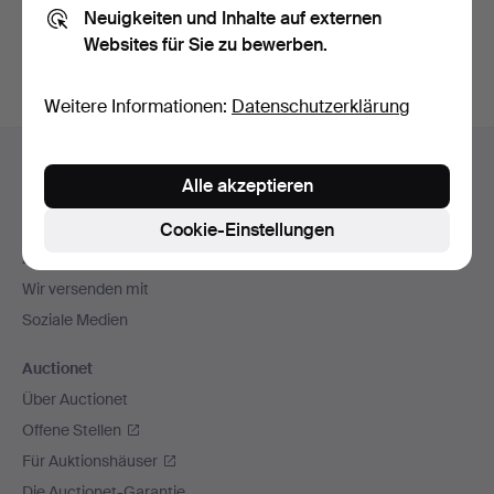
Neuigkeiten und Inhalte auf externen
Archiv
suchen.
Websites für Sie zu bewerben.
Weitere Informationen:
Datenschutzerklärung
Fußzeilen-
Hilfe und Kontakt
Navigation
Alle akzeptieren
Kontakt mit dem Support aufnehmen
Alle Auktionshäuser
Cookie-Einstellungen
Zahlungsweisen
Wir versenden mit
Soziale Medien
Auctionet
Über Auctionet
Offene Stellen
Für Auktionshäuser
Die Auctionet-Garantie