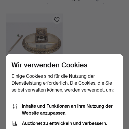
Auktionen
Wir verwenden Cookies
Einige Cookies sind für die Nutzung der
Tintenflasche aus
silbernem Metall und Gla…
Dienstleistung erforderlich. Die Cookies, die Sie
16 Tage
selbst verwalten können, werden verwendet, um:
Schätzwert
76 USD
Inhalte und Funktionen an Ihre Nutzung der
Website anzupassen.
Suche speichern
Auctionet zu entwickeln und verbessern.
Sie können auch in
Beendete Auktionen aus unserem