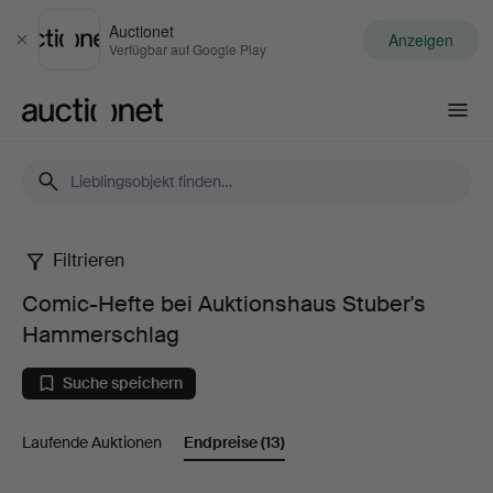
Auctionet
Anzeigen
Schließen
Verfügbar auf Google Play
Auctionet.com
Filtrieren
Comic-
Comic-Hefte bei Auktionshaus Stuber's
Hefte
Hammerschlag
bei
Suche speichern
Auktionshaus
Laufende Auktionen
Endpreise
(13)
Stuber's