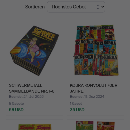
Endpreise
Sortieren
Hammerschlag
SCHWERMETALL
KOBRA KONVOLUT 70ER
SAMMELBÄNDE NR. 1-8
JAHRE.
(HEFTE 1-…
Beendet 24. Jul 2026
Beendet 11. Dez 2024
5 Gebote
1 Gebot
58 USD
35 USD