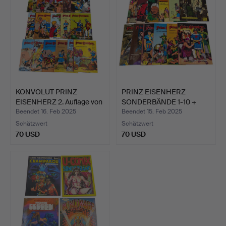
KONVOLUT PRINZ
PRINZ EISENHERZ
EISENHERZ 2. Auflage von
SONDERBÄNDE 1-10 +
BA…
SAMMELB…
Beendet 16. Feb 2025
Beendet 15. Feb 2025
Schätzwert
Schätzwert
70 USD
70 USD