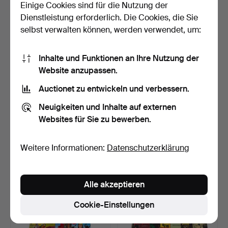
Einige Cookies sind für die Nutzung der
Schätzwert
Schätzwert
Dienstleistung erforderlich. Die Cookies, die Sie
81 USD
70 USD
selbst verwalten können, werden verwendet, um:
Inhalte und Funktionen an Ihre Nutzung der
Website anzupassen.
Auctionet zu entwickeln und verbessern.
Neuigkeiten und Inhalte auf externen
Websites für Sie zu bewerben.
Weitere Informationen:
Datenschutzerklärung
DIE SPRECHBLASE 4
KONVOLUT ASTERIX UND
VERSCHIEDENE COMICS.
OBELIX DIVERSE BÄNDE.
Beendet 16. Feb 2025
Beendet 6. Feb 2025
Schätzwert
Schätzwert
Alle akzeptieren
58 USD
139 USD
Cookie-Einstellungen