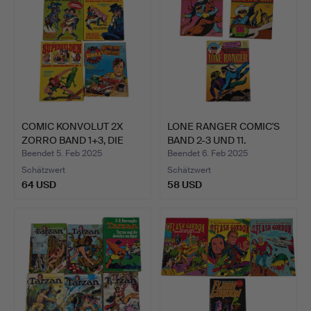
COMIC KONVOLUT 2X
LONE RANGER COMIC'S
ZORRO BAND 1+3, DIE
BAND 2-3 UND 11.
SUPE…
Beendet 5. Feb 2025
Beendet 6. Feb 2025
Schätzwert
Schätzwert
64 USD
58 USD