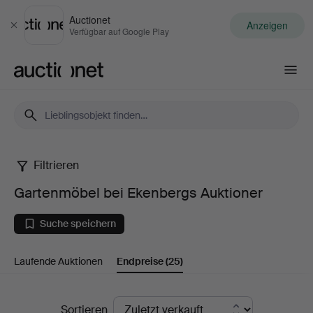
Auctionet
Anzeigen
Schließen
Verfügbar auf Google Play
Auctionet.com
Filtrieren
Gartenmöbel
Gartenmöbel bei Ekenbergs Auktioner
bei
Suche speichern
Ekenbergs
Laufende Auktionen
Endpreise
(25)
Auktioner
Endpreise
Sortieren