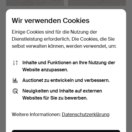
GARTENTISCH UND
GARTENSTÜHLE, ein Paar,
STÜHLE, 7 Stück, Holz,
vermutlich Grythyt…
Wir verwenden Cookies
Bra…
Beendet 24. Apr 2026
Beendet 21. Apr 2026
9 Gebote
22 Gebote
Einige Cookies sind für die Nutzung der
211 USD
211 USD
Dienstleistung erforderlich. Die Cookies, die Sie
selbst verwalten können, werden verwendet, um:
Inhalte und Funktionen an Ihre Nutzung der
Website anzupassen.
Auctionet zu entwickeln und verbessern.
Neuigkeiten und Inhalte auf externen
Websites für Sie zu bewerben.
ELSA STACKELBERG. Ein
ELSA STACKELBERG. Eine
Weitere Informationen:
Datenschutzerklärung
quadratischer Tisch,…
Hängematte, Fri For…
Beendet 17. Apr 2026
Beendet 17. Apr 2026
10 Gebote
17 Gebote