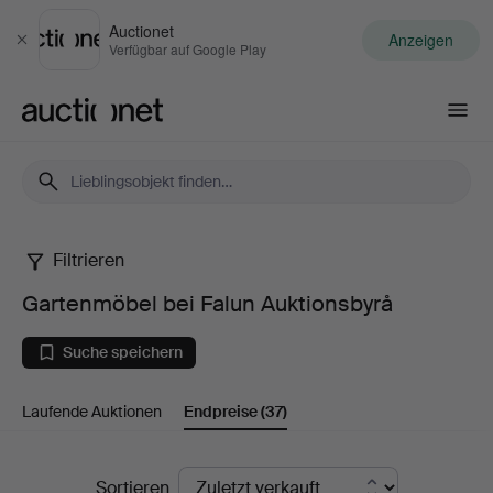
Auctionet
Anzeigen
Schließen
Verfügbar auf Google Play
Auctionet.com
Filtrieren
Gartenmöbel
Gartenmöbel bei Falun Auktionsbyrå
bei
Suche speichern
Falun
Laufende Auktionen
Endpreise
(37)
Auktionsbyrå
Endpreise
Sortieren