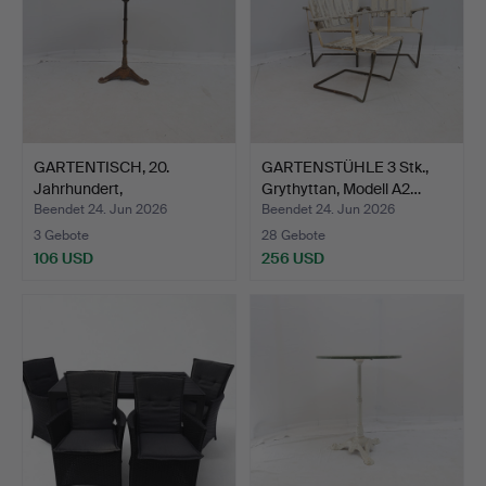
GARTENTISCH, 20.
GARTENSTÜHLE 3 Stk.,
Jahrhundert,
Grythyttan, Modell A2…
Gusseisenfuß…
Beendet 24. Jun 2026
Beendet 24. Jun 2026
3 Gebote
28 Gebote
106 USD
256 USD