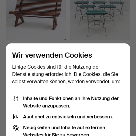
PARKBANK, erste Hälfte
GARTENSTÜHLE, 6 Stk.,
des 20. Jahrhundert…
Byarum, Eisen und be…
Wir verwenden Cookies
Beendet 23. Mai 2026
Beendet 21. Mai 2026
35 Gebote
5 Gebote
Einige Cookies sind für die Nutzung der
744 USD
390 USD
Dienstleistung erforderlich. Die Cookies, die Sie
selbst verwalten können, werden verwendet, um:
Inhalte und Funktionen an Ihre Nutzung der
Website anzupassen.
Auctionet zu entwickeln und verbessern.
Neuigkeiten und Inhalte auf externen
Websites für Sie zu bewerben.