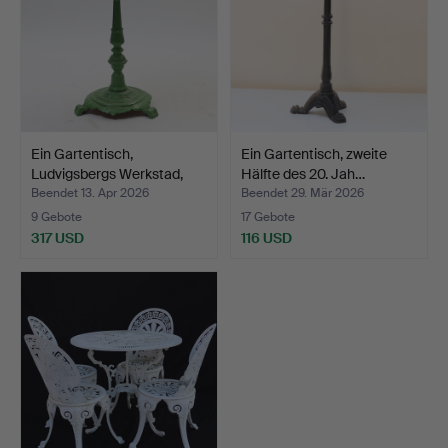
Ein Gartentisch,
Ein Gartentisch, zweite
Ludvigsbergs Werkstad,
Hälfte des 20. Jah…
St…
Beendet 13. Apr 2026
Beendet 29. Mär 2026
9 Gebote
17 Gebote
317 USD
116 USD