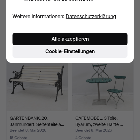
GARTENSTÜHLE, 6 Stück,
CAFÉMÖBEL, 3 Teile,
Weitere Informationen:
Datenschutzerklärung
Byarum, Eisen und b…
Byarum, zweite Hälfte …
Beendet 20. Mai 2026
Beendet 8. Mai 2026
3 Gebote
1 Gebot
Alle akzeptieren
348 USD
201 USD
Cookie-Einstellungen
GARTENBANK, 20.
CAFÉMÖBEL, 3 Teile,
Jahrhundert, Seitenteile a…
Byarum, zweite Hälfte …
Beendet 8. Mai 2026
Beendet 8. Mai 2026
18 Gebote
4 Gebote