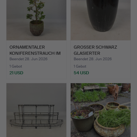
ORNAMENTALER
GROSSER SCHWARZ
KONIFERENSTRAUCH IM
GLASIERTER
TOPF.
KERAMIKTOPF / P…
Beendet 28. Jun 2026
Beendet 28. Jun 2026
1 Gebot
1 Gebot
21 USD
54 USD