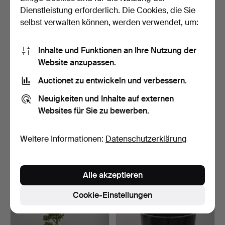
130 USD
75 USD
Dienstleistung erforderlich. Die Cookies, die Sie
selbst verwalten können, werden verwendet, um:
Inhalte und Funktionen an Ihre Nutzung der
Website anzupassen.
Auctionet zu entwickeln und verbessern.
Neuigkeiten und Inhalte auf externen
Websites für Sie zu bewerben.
ZEITGENÖSSISCHE
GEFORMTER
Weitere Informationen:
Datenschutzerklärung
GARTENTÖPFE MIT
GARTENBUSCH IN
PFLANZEN.
DEKORATIVEM TOPF.
Beendet 28. Jun 2026
Beendet 28. Jun 2026
9 Gebote
1 Gebot
Alle akzeptieren
81 USD
27 USD
Cookie-Einstellungen