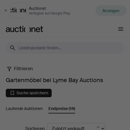
Auctionet
Anzeigen
Schließen
Verfügbar auf Google Play
Auctionet.com
Filtrieren
Gartenmöbel
Gartenmöbel bei Lyme Bay Auctions
bei
Suche speichern
Lyme
Laufende Auktionen
Endpreise
(14)
Bay
Auctions
Endpreise
Sortieren