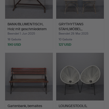
BANK/BLUMENTISCH,
GRYTHYTTANS
Holz mit geschmiedetem
STAHLMÖBEL,
F…
Brauereistühle, 2 …
Beendet 1. Jun 2025
Beendet 29. Mai 2025
18 Gebote
10 Gebote
190 USD
127 USD
Gartenbank, bemaltes
LOUNGESTOOLS,