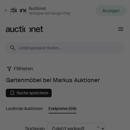
Auctionet
Anzeigen
Schließen
Verfügbar auf Google Play
Auctionet.com
Filtrieren
Gartenmöbel
Gartenmöbel bei Markus Auktioner
bei
Suche speichern
Markus
Laufende Auktionen
Endpreise
(56)
Auktioner
Endpreise
Sortieren