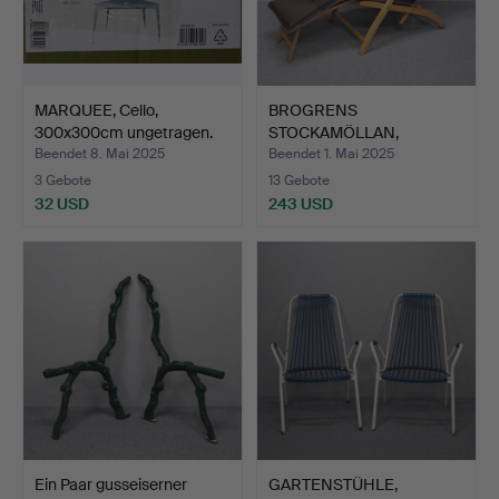
MARQUEE, Cello,
BROGRENS
300x300cm ungetragen.
STOCKAMÖLLAN,
Liegestuhl.
Beendet 8. Mai 2025
Beendet 1. Mai 2025
3 Gebote
13 Gebote
32 USD
243 USD
Ein Paar gusseiserner
GARTENSTÜHLE,