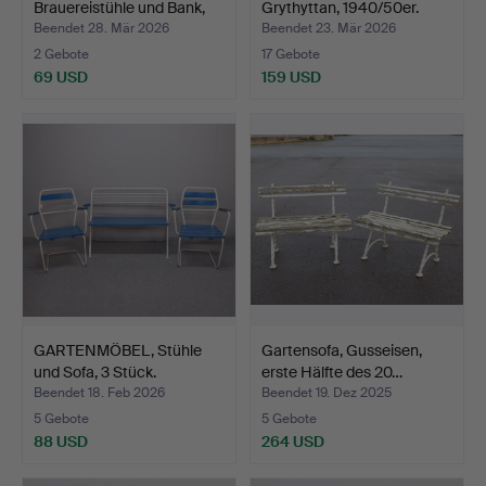
Brauereistühle und Bank,
Grythyttan, 1940/50er.
Schm…
Beendet 28. Mär 2026
Beendet 23. Mär 2026
2 Gebote
17 Gebote
69 USD
159 USD
GARTENMÖBEL, Stühle
Gartensofa, Gusseisen,
und Sofa, 3 Stück.
erste Hälfte des 20…
Beendet 18. Feb 2026
Beendet 19. Dez 2025
5 Gebote
5 Gebote
88 USD
264 USD