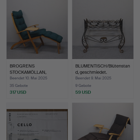
BROGRENS
BLUMENTISCH/Blütenstan
STOCKAMÖLLAN,
d, geschmiedet.
Liegestuhl.
Beendet 10. Mai 2025
Beendet 9. Mai 2025
35 Gebote
9 Gebote
317 USD
59 USD