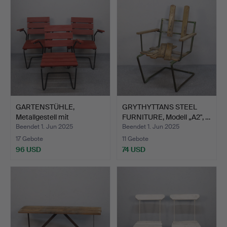
GARTENSTÜHLE,
GRYTHYTTANS STEEL
Metallgestell mit
FURNITURE, Modell „A2", …
Holzlatten…
Beendet 1. Jun 2025
Beendet 1. Jun 2025
17 Gebote
11 Gebote
96 USD
74 USD