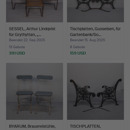
SESSEL, Arthur Lindqvist
Tischplatten, Gusseisen, für
für Grythyttan, „…
Gartenbank/So…
Beendet 22. Sep 2025
Beendet 15. Aug 2025
13 Gebote
8 Gebote
391 USD
159 USD
BYARUM, Brauereistühle,
TISCHPLATTEN,