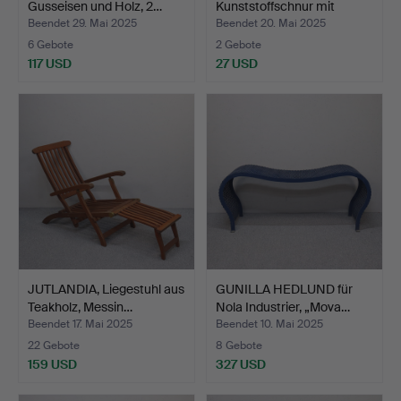
Gusseisen und Holz, 2…
Kunststoffschnur mit
Metallr…
Beendet 29. Mai 2025
Beendet 20. Mai 2025
6 Gebote
2 Gebote
117 USD
27 USD
JUTLANDIA, Liegestuhl aus
GUNILLA HEDLUND für
Teakholz, Messin…
Nola Industrier, „Mova…
Beendet 17. Mai 2025
Beendet 10. Mai 2025
22 Gebote
8 Gebote
159 USD
327 USD