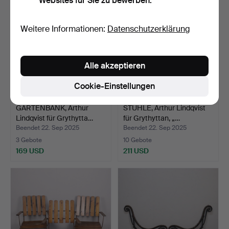
Websites für Sie zu bewerben.
Weitere Informationen:
Datenschutzerklärung
Alle akzeptieren
Cookie-Einstellungen
GARTENBANK, Arthur
STÜHLE, Arthur Lindqvist
Lindqvist für Grythytta…
für Grythyttan, „…
Beendet 22. Sep 2025
Beendet 22. Sep 2025
3 Gebote
10 Gebote
169 USD
211 USD