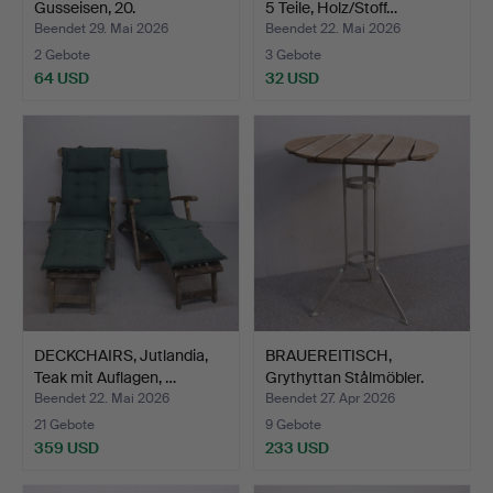
Gusseisen, 20.
5 Teile, Holz/Stoff…
Jahrhunder…
Beendet 29. Mai 2026
Beendet 22. Mai 2026
2 Gebote
3 Gebote
64 USD
32 USD
DECKCHAIRS, Jutlandia,
BRAUEREITISCH,
Teak mit Auflagen, …
Grythyttan Stålmöbler.
Beendet 22. Mai 2026
Beendet 27. Apr 2026
21 Gebote
9 Gebote
359 USD
233 USD