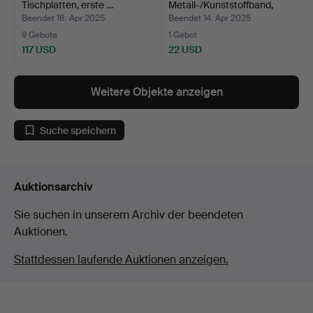
Tischplatten, erste …
Metall-/Kunststoffband,
1950…
Beendet 18. Apr 2025
Beendet 14. Apr 2025
9 Gebote
1 Gebot
117 USD
22 USD
Weitere Objekte anzeigen
Suche speichern
Auktionsarchiv
Sie suchen in unserem Archiv der beendeten
Auktionen.
Stattdessen laufende Auktionen anzeigen.