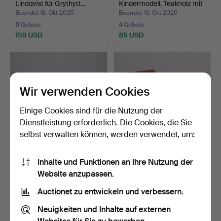
Lindqvist für Grythytt…
Kindermodell, Teakholz mit
Mes…
Beendet 16. Okt 2025
Beendet 10. Okt 2025
11 Gebote
4 Gebote
159 USD
85 USD
Wir verwenden Cookies
Einige Cookies sind für die Nutzung der
Dienstleistung erforderlich. Die Cookies, die Sie
selbst verwalten können, werden verwendet, um:
SESSEL, Arthur Lindqvist
BRAUEREISTÜHLE, 2
Inhalte und Funktionen an Ihre Nutzung der
für Grythyttan, „…
Stück.
Website anzupassen.
Beendet 3. Okt 2025
Beendet 26. Sep 2025
21 Gebote
1 Gebot
Auctionet zu entwickeln und verbessern.
612 USD
22 USD
Neuigkeiten und Inhalte auf externen