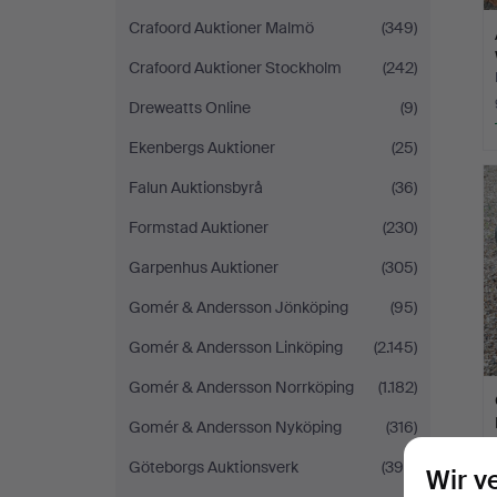
Crafoord Auktioner Malmö
(349)
Crafoord Auktioner Stockholm
(242)
Dreweatts Online
(9)
Ekenbergs Auktioner
(25)
Falun Auktionsbyrå
(36)
Formstad Auktioner
(230)
Garpenhus Auktioner
(305)
Gomér & Andersson Jönköping
(95)
Gomér & Andersson Linköping
(2.145)
Gomér & Andersson Norrköping
(1.182)
Gomér & Andersson Nyköping
(316)
Göteborgs Auktionsverk
(398)
Wir v