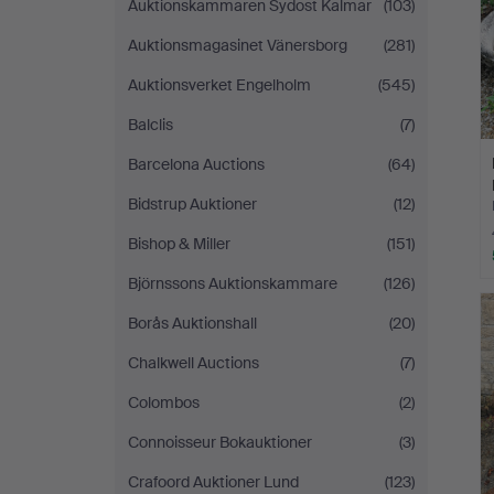
Auktionskammaren Sydost Kalmar
(103)
Auktionsmagasinet Vänersborg
(281)
Auktionsverket Engelholm
(545)
Balclis
(7)
Barcelona Auctions
(64)
Bidstrup Auktioner
(12)
Bishop & Miller
(151)
Björnssons Auktionskammare
(126)
Borås Auktionshall
(20)
Chalkwell Auctions
(7)
Colombos
(2)
Connoisseur Bokauktioner
(3)
Crafoord Auktioner Lund
(123)