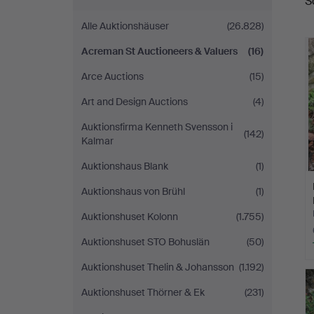
S
Valuers
Alle Auktionshäuser
(26.828)
Acreman St Auctioneers & Valuers
(16)
Arce Auctions
(15)
Art and Design Auctions
(4)
Auktionsfirma Kenneth Svensson i
(142)
Kalmar
Auktionshaus Blank
(1)
Auktionshaus von Brühl
(1)
Auktionshuset Kolonn
(1.755)
Auktionshuset STO Bohuslän
(50)
Auktionshuset Thelin & Johansson
(1.192)
Auktionshuset Thörner & Ek
(231)