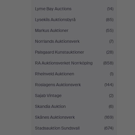
Lyme Bay Auctions
(14)
Lysekils Auktionsbyrå
(85)
Markus Auktioner
(55)
Norrlands Auktionsverk
(7)
Palsgaard Kunstauktioner
(28)
RA Auktionsverket Norrköping
(858)
Rheinveld Auktionen
(1)
Roslagens Auktionsverk
(144)
Sajab Vintage
(2)
Skandia Auktion
(6)
Skånes Auktionsverk
(169)
Stadsauktion Sundsvall
(674)