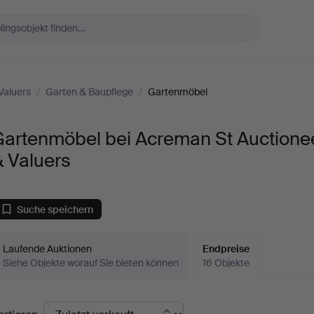
Valuers
/
Garten & Baupflege
/
Gartenmöbel
Gartenmöbel bei Acreman St Auctione
 Valuers
Suche speichern
Laufende Auktionen
Endpreise
Siehe Objekte worauf Sie bieten können
16 Objekte
ndpreise