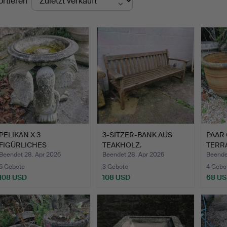
ortieren
PELIKAN X 3
3-SITZER-BANK AUS
PAAR
FIGÜRLICHES
TEAKHOLZ.
TERR
VOGELBAD.
Beendet 28. Apr 2026
Beendet 28. Apr 2026
Beendet
6 Gebote
3 Gebote
4 Gebo
108 USD
108 USD
68 U