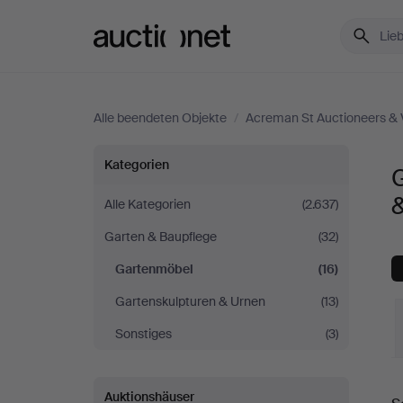
Auctionet.com
Alle beendeten Objekte
/
Acreman St Auctioneers & 
Gartenmöbel
Kategorien
bei
&
Alle Kategorien
(2.637)
Garten & Baupflege
(32)
Acreman
Gartenmöbel
(16)
St
Gartenskulpturen & Urnen
(13)
Auctioneers
Sonstiges
(3)
&
E
Auktionshäuser