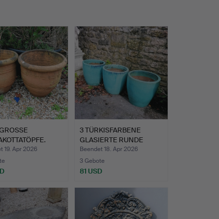
 GROSSE
3 TÜRKISFARBENE
AKOTTATÖPFE.
GLASIERTE RUNDE
TÖPFE.
 19. Apr 2026
Beendet 18. Apr 2026
te
3 Gebote
SD
81 USD