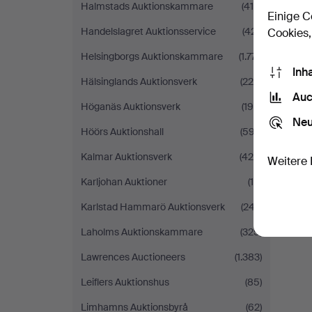
Halmstads Auktionskammare
(419)
Einige C
Handelslagret Auktionsservice
(421)
Cookies,
Helsingborgs Auktionskammare
(1.771)
Inh
Hälsinglands Auktionsverk
(225)
Auc
Höganäs Auktionsverk
(199)
Neu
Höörs Auktionshall
(597)
Kalmar Auktionsverk
(428)
Weitere 
Karljohan Auktioner
(15)
Karlstad Hammarö Auktionsverk
(247)
Laholms Auktionskammare
(325)
Lawrences Auctioneers
(1.383)
Leiflers Auktionshus
(85)
Limhamns Auktionsbyrå
(62)