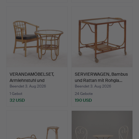
VERANDAMÖBELSET,
SERVIERWAGEN, Bambus
Armlehnstuhl und
und Rattan mit Rohgla…
Couchtis…
Beendet 3. Aug 2026
Beendet 3. Aug 2026
1 Gebot
24 Gebote
32 USD
190 USD