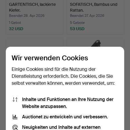
GARTENTISCH, lackierte
SOFATISCH, Bambus und
Kiefer.
Rattan.
Beendet 28. Apr 2026
Beendet 27. Apr 2026
1 Gebot
5 Gebote
32 USD
53 USD
Wir verwenden Cookies
Einige Cookies sind für die Nutzung der
Dienstleistung erforderlich. Die Cookies, die Sie
selbst verwalten können, werden verwendet, um:
Inhalte und Funktionen an Ihre Nutzung der
GARTENTISCH, Holz und
HÄNGESESSEL, "Svinga"
Website anzupassen.
Metallrohr, Grythytt…
IKEA PS, um 2003.
Beendet 25. Apr 2026
Beendet 25. Apr 2026
Auctionet zu entwickeln und verbessern.
21 Gebote
13 Gebote
169 USD
100 USD
Neuigkeiten und Inhalte auf externen