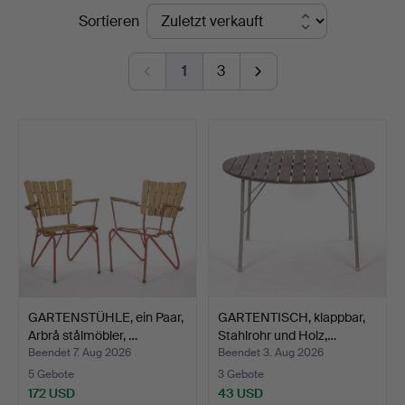
Endpreise
Sortieren
i
Kalmar
1
3
GARTENSTÜHLE, ein Paar,
GARTENTISCH, klappbar,
Arbrå stålmöbler, …
Stahlrohr und Holz,…
Beendet 7. Aug 2026
Beendet 3. Aug 2026
5 Gebote
3 Gebote
172 USD
43 USD