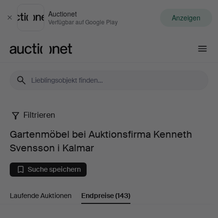
Auctionet
Anzeigen
Schließen
Verfügbar auf Google Play
Auctionet.com
Filtrieren
Gartenmöbel
Gartenmöbel bei Auktionsfirma Kenneth
bei
Svensson i Kalmar
Auktionsfirma
Suche speichern
Kenneth
Laufende Auktionen
Endpreise
(143)
Svensson