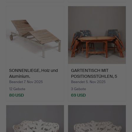
SONNENLIEGE, Holz und
GARTENTISCH MIT
Aluminium.
POSITIONSSTÜHLEN, 5
Stück,…
Beendet 7. Nov 2025
Beendet 5. Nov 2025
12 Gebote
3 Gebote
80 USD
69 USD