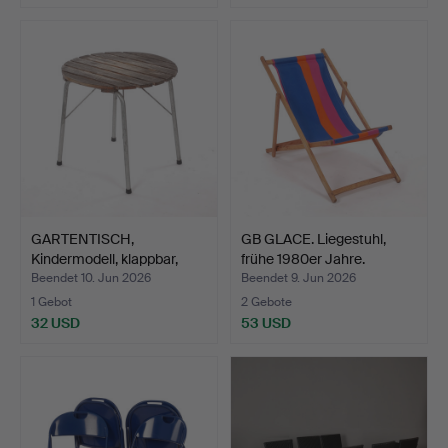
GARTENTISCH,
GB GLACE. Liegestuhl,
Kindermodell, klappbar,
frühe 1980er Jahre.
Holz …
Beendet 10. Jun 2026
Beendet 9. Jun 2026
1 Gebot
2 Gebote
32 USD
53 USD