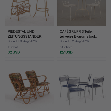
PIEDESTAL UND
CAFÈGRUPP, 3 Teile,
ZEITUNGSSTÄNDER,
teilweise Byarums bruk…
Bambus mit …
Beendet 3. Aug 2026
Beendet 2. Aug 2026
1 Gebot
5 Gebote
32 USD
127 USD