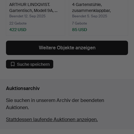
ARTHUR LINDQVIST.
4 Gartenstühle,
Gartentisch, Modell 9A, …
zusammenklappbar,
Kiefernh…
Beendet 12. Sep 2025
Beendet 5. Sep 2025
22 Gebote
7 Gebote
422 USD
85 USD
Weitere Objekte anzeigen
Suche speichern
Auktionsarchiv
Sie suchen in unserem Archiv der beendeten
Auktionen.
Stattdessen laufende Auktionen anzeigen.