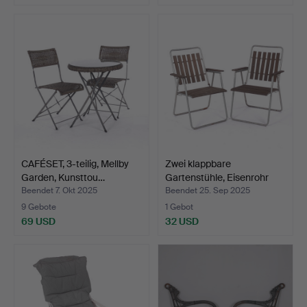
CAFÉSET, 3-teilig, Mellby
Zwei klappbare
Garden, Kunsttou…
Gartenstühle, Eisenrohr
und…
Beendet 7. Okt 2025
Beendet 25. Sep 2025
9 Gebote
1 Gebot
69 USD
32 USD