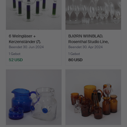
6 Weingläser +
BJØRN WIINBLAD.
Kerzenständer (7).
Rosenthal Studio Line,
Gla…
Beendet 30. Jun 2024
Beendet 30. Apr 2024
1 Gebot
1 Gebot
52 USD
80 USD