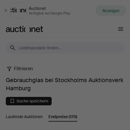
Auctionet
Anzeigen
Schließen
Verfügbar auf Google Play
Auctionet.com
Filtrieren
Gebrauchglas
Gebrauchglas bei Stockholms Auktionsverk
bei
Hamburg
Stockholms
Suche speichern
Auktionsverk
Laufende Auktionen
Endpreise
(170)
Hamburg