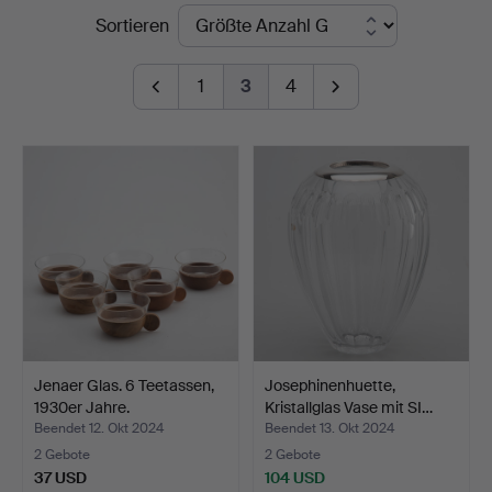
Endpreise
Sortieren
1
3
4
Jenaer Glas. 6 Teetassen,
Josephinenhuette,
1930er Jahre.
Kristallglas Vase mit SI…
Beendet 12. Okt 2024
Beendet 13. Okt 2024
2 Gebote
2 Gebote
37 USD
104 USD