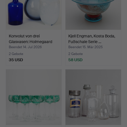
Konvolut von drei
Kjell Engman, Kosta Boda,
Glasvasen: Holmegaard
Fußschale Serie …
un…
Beendet 14. Jul 2026
Beendet 15. Mär 2025
2 Gebote
2 Gebote
35 USD
58 USD