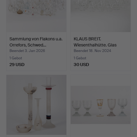
Sammlung von Flakons u.a.
KLAUS BREIT.
Orrefors, Schwed…
Wiesenthalhütte. Glas
Service…
Beendet 3. Jan 2026
Beendet 18. Nov 2024
1 Gebot
1 Gebot
29 USD
30 USD