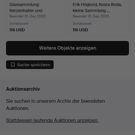
Glassammlung:
Erik Höglund, Kosta Boda,
Kerzenhalter und
kleine Sammlung …
Glasfiguren…
Beendet 31. Dez 2025
Beendet 31. Dez 2025
Schätzwert
Schätzwert
116 USD
116 USD
Weitere Objekte anzeigen
Suche speichern
Auktionsarchiv
Sie suchen in unserem Archiv der beendeten
Auktionen.
Stattdessen laufende Auktionen anzeigen.