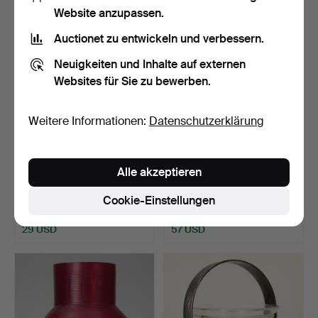
Website anzupassen.
Auctionet zu entwickeln und verbessern.
Neuigkeiten und Inhalte auf externen
Websites für Sie zu bewerben.
Weitere Informationen:
Datenschutzerklärung
Lalique, Karaffe mit Stöpsel
Glaskaraffe mit
Alle akzeptieren
(mit Beschädi…
Eiswürfeleinsatz nach
eine…
Beendet 9. Mär 2026
Beendet 18. Jul 2026
Cookie-Einstellungen
1 Gebot
1 Gebot
29 USD
57 USD