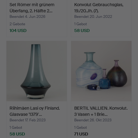
Set Römer mit grünem
Konvolut Gebrauchsglas,
Überfang, 2. Hälfte 2…
19./20.Jh. (7).
Beendet 4. Jun 2026
Beendet 20. Jun 2022
2 Gebote
1 Gebot
104 USD
58 USD
Riihimäen Lasi oy Finland.
BERTIL VALLIEN. Konvolut.
Glasvase '1379'…
3 Vasen + 1 Brie…
Beendet 17. Feb 2023
Beendet 26. Okt 2023
1 Gebot
1 Gebot
58 USD
71 USD