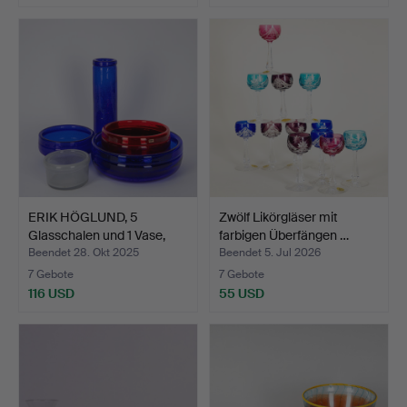
ERIK HÖGLUND, 5
Zwölf Likörgläser mit
Glasschalen und 1 Vase,
farbigen Überfängen …
Ko…
Beendet 28. Okt 2025
Beendet 5. Jul 2026
7 Gebote
7 Gebote
116 USD
55 USD