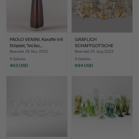
PAOLO VENINI. Karaffe mit
GRÄFLICH
Stöpsel, "Inciso…
SCHAFFGOT'SCHE
JOSEPHINENHÜTTE. u…
Beendet 29. Nov 2022
Beendet 25. Aug 2023
9 Gebote
9 Gebote
463 USD
694 USD