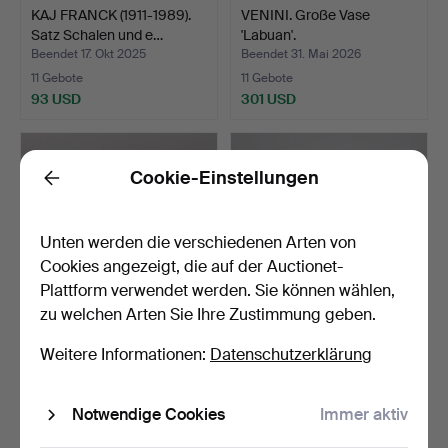
KAJ FRANCK (1911-1989).
VENINI. Große Vase
Satz Schalen und e…
'Labuan'.
Beendet 17. Okt 2025
Beendet 31. Mai 2026
11 Gebote
11 Gebote
93 USD
301 USD
Cookie-Einstellungen
Back
Unten werden die verschiedenen Arten von
Cookies angezeigt, die auf der Auctionet-
Plattform verwendet werden. Sie können wählen,
zu welchen Arten Sie Ihre Zustimmung geben.
Sammlung Kristallglas mit
Lalique, große Vase „Drei
Weitere Informationen:
Datenschutzerklärung
vergoldeten Meta…
Jaguars“, Krista…
Beendet 23. Jan 2024
Beendet 4. Mär 2025
Notwendige Cookies
Immer aktiv
10 Gebote
10 Gebote
110 USD
770 USD