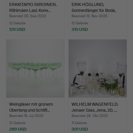
ERKKITAPIO SIIROINEN.
ERIK HÖGLUND,
Riihimäen Lasi. Konv…
Sonnenfänger für Boda,
Glas,…
Beendet 30. Sep 2023
Beendet 13. Nov 2025
12 Gebote
12 Gebote
129 USD
310 USD
Weingläser mit grünem
WILHELM WAGENFELD.
Überfang und Schliff…
Jenaer Glas, Jena, 20. …
Beendet 19. Jul 2025
Beendet 28. Okt 2025
12 Gebote
11 Gebote
289 USD
301 USD