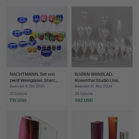
Ausgewähltes
Objekt
NACHTMANN. Set von
BJØRN WIINBLAD.
zwölf Weingläser, Sherr…
Rosenthal Studio Line,
Gla…
Beendet 9. Okt 2025
Beendet 31. Mai 2024
27 Gebote
23 Gebote
715 USD
382 USD