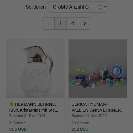
Endpreise
Sortieren
1
4
HERMANN BEHRND.
ULRICA HYDMAN-
Krug, Kristallglas mit Ste…
VALLIEN. ANNA EHRNER,
ANN WÄ…
Beendet 31. Dez 2024
Beendet 11. Nov 2025
31 Gebote
28 Gebote
395 USD
232 USD