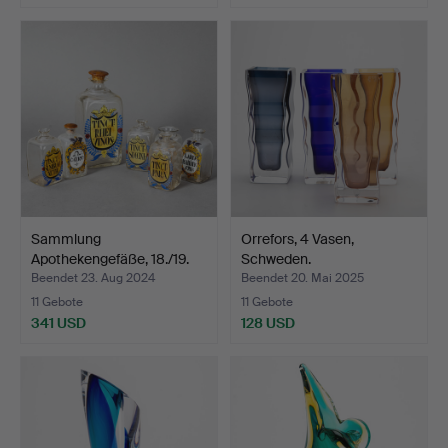
Sammlung
Orrefors, 4 Vasen,
Apothekengefäße, 18./19.
Schweden.
Jh. (7).
Beendet 23. Aug 2024
Beendet 20. Mai 2025
11 Gebote
11 Gebote
341 USD
128 USD