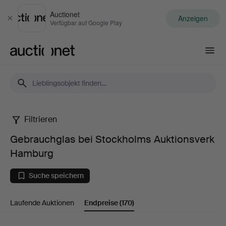
Auctionet
Anzeigen
Schließen
Verfügbar auf Google Play
Auctionet.com
Filtrieren
Gebrauchglas
Gebrauchglas bei Stockholms Auktionsverk
bei
Hamburg
Stockholms
Suche speichern
Auktionsverk
Laufende Auktionen
Endpreise
(170)
Hamburg