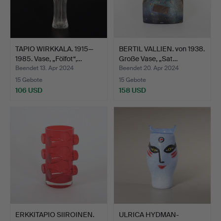
TAPIO WIRKKALA. 1915—
BERTIL VALLIEN. von 1938.
1985. Vase, „Fölfot“,…
Große Vase, „Sat…
Beendet 13. Apr 2024
Beendet 20. Apr 2024
15 Gebote
15 Gebote
106 USD
158 USD
ERKKITAPIO SIIROINEN.
ULRICA HYDMAN-