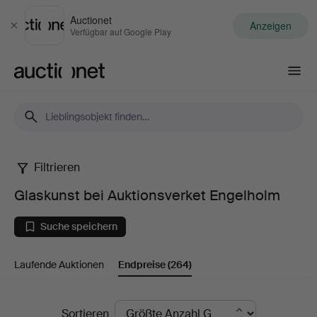
Auctionet
Anzeigen
Schließen
Verfügbar auf Google Play
Auctionet.com
Filtrieren
Glaskunst
Glaskunst bei Auktionsverket Engelholm
bei
Suche speichern
Auktionsverket
Laufende Auktionen
Endpreise
(264)
Engelholm
Endpreise
Sortieren