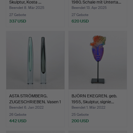
Skulptur, Kosta …
1980. Schale mit Unterta…
Beendet 8. Mär 2025
Beendet 13. Apr 2025
27 Gebote
27 Gebote
337 USD
620 USD
Ausgewähltes
Objekt
ASTA STRÖMBERG.
BJÖRN EKEGREN. geb.
ZUGESCHRIEBEN. Vasen 1
1955, Skulptur, signie…
Paa…
Beendet 6. Jan 2022
Beendet 1. Mär 2022
26 Gebote
25 Gebote
442 USD
200 USD