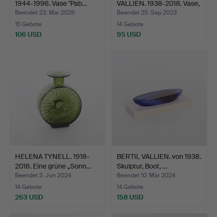
1944-1996. Vase "Pab…
VALLIEN. 1938-2018. Vase,
„O…
Beendet 23. Mai 2026
Beendet 25. Sep 2023
15 Gebote
14 Gebote
106 USD
95 USD
HELENA TYNELL. 1918-
BERTIL VALLIEN. von 1938.
2016. Eine grüne „Sonn…
Skulptur, Boot, …
Beendet 3. Jun 2024
Beendet 10. Mär 2024
14 Gebote
14 Gebote
263 USD
158 USD