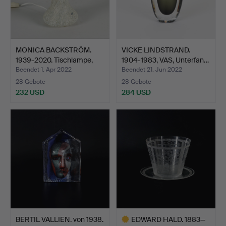
MONICA BACKSTRÖM.
VICKE LINDSTRAND.
1939-2020. Tischlampe,
1904-1983, VAS, Unterfan…
G…
Beendet 1. Apr 2022
Beendet 21. Jun 2022
28 Gebote
28 Gebote
232 USD
284 USD
BERTIL VALLIEN. von 1938.
EDWARD HALD. 1883—