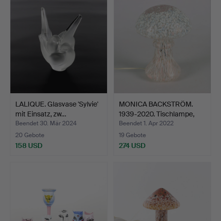
LALIQUE. Glasvase 'Sylvie'
MONICA BACKSTRÖM.
mit Einsatz, zw…
1939-2020. Tischlampe,
G…
Beendet 30. Mär 2024
Beendet 1. Apr 2022
20 Gebote
19 Gebote
158 USD
274 USD