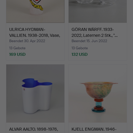
ULRICA HYDMAN-
GÖRAN WÄRFF. 1933-
VALLIEN. 1938-2018, Vase,
2022, Laternen 2 Stk., "…
"O…
Beendet 30. Apr 2022
Beendet 15. Jun 2022
13 Gebote
13 Gebote
169 USD
132 USD
ALVAR AALTO. 1898-1976,
KJELL ENGMAN. 1946-