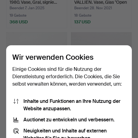
1980. Vase, Gral, signie…
VALLIEN. Vase, Glas "Open
Mi…
Beendet 7. Jan 2025
Beendet 28. Nov 2021
19 Gebote
18 Gebote
368 USD
137 USD
Wir verwenden Cookies
Einige Cookies sind für die Nutzung der
Dienstleistung erforderlich. Die Cookies, die Sie
selbst verwalten können, werden verwendet, um:
OIVA TOIKKA. 1931—2019.
EDWARD HALD. 1883-
Inhalte und Funktionen an Ihre Nutzung der
Glasvogel, Nuutajä…
1980, VAS, Glas, "Fiskgr…
Website anzupassen.
Beendet 14. Jun 2025
Beendet 17. Apr 2022
18 Gebote
17 Gebote
Auctionet zu entwickeln und verbessern.
177 USD
646 USD
Neuigkeiten und Inhalte auf externen