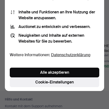
Inhalte und Funktionen an Ihre Nutzung der
Website anzupassen.
Auctionet zu entwickeln und verbessern.
Neuigkeiten und Inhalte auf externen
Websites für Sie zu bewerben.
BÜCHER, 6 Stk., u.a.
BÜCHER, 7 Stk., u.a.
BÜCHER,
Corvette - Five Decad…
Ford Muscle Cars.
Cadilla
Weitere Informationen:
Datenschutzerklärung
Beendet 20. Jun 2026
Beendet 20. Jun 2026
Beendet
Schätzwert
Schätzwert
4 Gebot
85 USD
106 USD
43 US
Alle akzeptieren
Cookie-Einstellungen
Fußzeilen-
Hilfe und Kontakt
Navigation
Kontakt mit dem Support aufnehmen