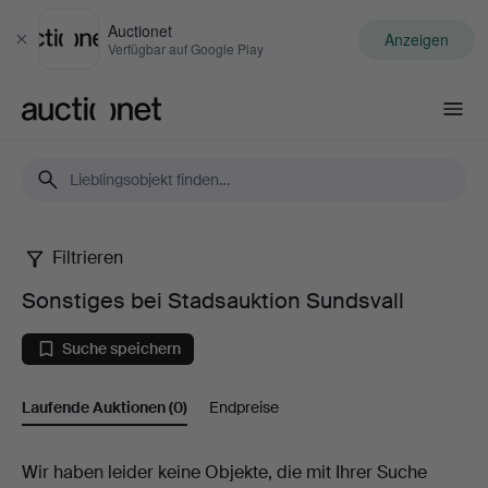
Auctionet
Anzeigen
Schließen
Verfügbar auf Google Play
Auctionet.com
Filtrieren
Sonstiges
Sonstiges bei Stadsauktion Sundsvall
bei
Suche speichern
Stadsauktion
Laufende Auktionen
(0)
Endpreise
Sundsvall
Laufende
Wir haben leider keine Objekte, die mit Ihrer Suche