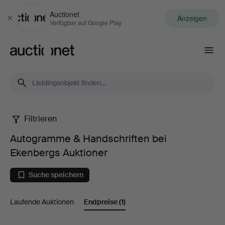
Auctionet
Anzeigen
Schließen
Verfügbar auf Google Play
Auctionet.com
Filtrieren
Autogramme
Autogramme & Handschriften bei
&
Ekenbergs Auktioner
Handschriften
Suche speichern
bei
Laufende Auktionen
Endpreise
(1)
Ekenbergs