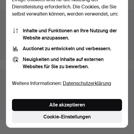
Dienstleistung erforderlich. Die Cookies, die Sie
selbst verwalten können, werden verwendet, um:
Auktionsarchiv
Inhalte und Funktionen an Ihre Nutzung der
Sie suchen in unserem Archiv der beendeten
Website anzupassen.
Auktionen.
Auctionet zu entwickeln und verbessern.
Stattdessen laufende Auktionen anzeigen.
Neuigkeiten und Inhalte auf externen
Websites für Sie zu bewerben.
Objekte in Schweden
Weitere Informationen:
Datenschutzerklärung
Hier sehen sie nur Auktionen in Schweden. Wir haben
Transporte zur Festpreisen für alle Objekte.
Alle akzeptieren
Objekte außerhalb Schweden zeigen
Cookie-Einstellungen