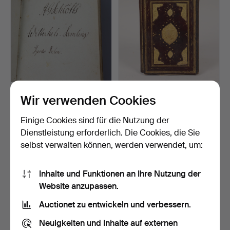
MANUSKRIPT, Buch, A.G.
ARABISCHES
Wir verwenden Cookies
Schiöffs „Witterhet…
MANUSKRIPT, 1700/19.
Jahrhunder…
Beendet 7. Nov 2025
Beendet 16. Okt 2025
Einige Cookies sind für die Nutzung der
4 Gebote
50 Gebote
Dienstleistung erforderlich. Die Cookies, die Sie
211 USD
1.197 USD
selbst verwalten können, werden verwendet, um:
Inhalte und Funktionen an Ihre Nutzung der
Website anzupassen.
Auctionet zu entwickeln und verbessern.
Neuigkeiten und Inhalte auf externen