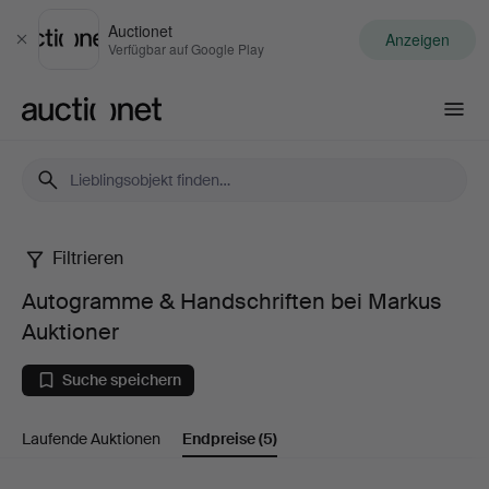
Auctionet
Anzeigen
Schließen
Verfügbar auf Google Play
Auctionet.com
Filtrieren
Autogramme
Autogramme & Handschriften bei Markus
&
Auktioner
Handschriften
Suche speichern
bei
Laufende Auktionen
Endpreise
(5)
Markus