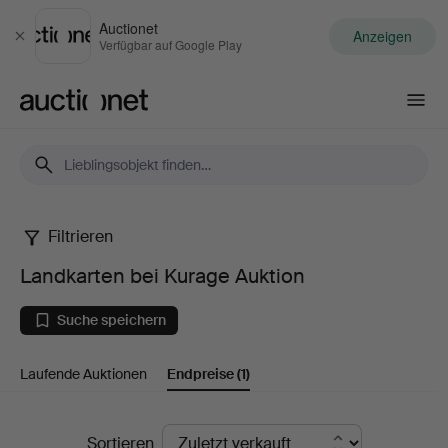
Auctionet
Anzeigen
Schließen
Verfügbar auf Google Play
Auctionet.com
Filtrieren
Landkarten
Landkarten bei Kurage Auktion
bei
Suche speichern
Kurage
Laufende Auktionen
Endpreise
(1)
Auktion
Endpreise
Sortieren