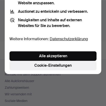
Website anzupassen.
Auktionsarchiv
Auctionet zu entwickeln und verbessern.
Sie suchen in unserem Archiv der beendeten
Neuigkeiten und Inhalte auf externen
Auktionen.
Websites für Sie zu bewerben.
Stattdessen laufende Auktionen anzeigen.
Weitere Informationen:
Datenschutzerklärung
Alle akzeptieren
Fußzeilen-
Cookie-Einstellungen
Hilfe und Kontakt
Navigation
Kontakt mit dem Support aufnehmen
Alle Auktionshäuser
Zahlungsweisen
Wir versenden mit
Soziale Medien