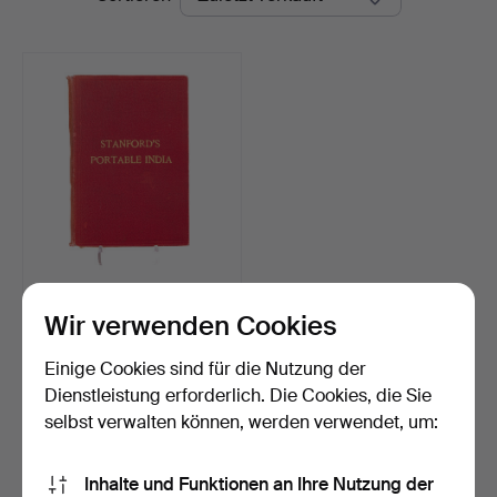
EDWARD STANFORD,
Portable map of India. En…
Wir verwenden Cookies
Beendet 7. Jun 2026
11 Gebote
Einige Cookies sind für die Nutzung der
170 USD
Dienstleistung erforderlich. Die Cookies, die Sie
selbst verwalten können, werden verwendet, um:
Suche speichern
Inhalte und Funktionen an Ihre Nutzung der