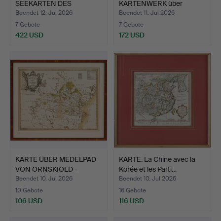
SEEKARTEN DES
KARTENWERK über
ÄRMELKANA…
GÖTEBORG, für…
Beendet 12. Jul 2026
Beendet 11. Jul 2026
7 Gebote
7 Gebote
422 USD
172 USD
KARTE ÜBER MEDELPAD
KARTE. La Chine avec la
VON ÖRNSKIÖLD -
Korée et les Parti…
CALVAG…
Beendet 10. Jul 2026
Beendet 10. Jul 2026
10 Gebote
16 Gebote
106 USD
116 USD