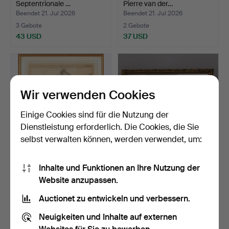
Septentrionale …
Pierre van der…
Beendet 21. Jul 2026
Beendet 21. Jul 2026
3 Gebote
2 Gebote
43 USD
37 USD
Wir verwenden Cookies
Einige Cookies sind für die Nutzung der
Dienstleistung erforderlich. Die Cookies, die Sie
selbst verwalten können, werden verwendet, um:
KARTE, Skandinavien, 18.
REPRODUKTION EINER
Inhalte und Funktionen an Ihre Nutzung der
Jahrhundert, teil…
ANTIKEN LANDKARTE.
Website anzupassen.
Beendet 21. Jul 2026
Beendet 19. Jul 2026
4 Gebote
1 Gebot
Auctionet zu entwickeln und verbessern.
48 USD
21 USD
Neuigkeiten und Inhalte auf externen