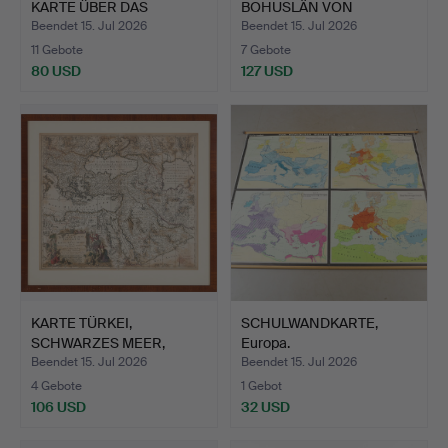
KARTE ÜBER DAS
BOHUSLÄN VON
HÖVDINGEDÖ…
HOMANN, N…
Beendet 15. Jul 2026
Beendet 15. Jul 2026
11 Gebote
7 Gebote
80 USD
127 USD
KARTE TÜRKEI,
SCHULWANDKARTE,
SCHWARZES MEER,
Europa.
ARABISCHE WE…
Beendet 15. Jul 2026
Beendet 15. Jul 2026
4 Gebote
1 Gebot
106 USD
32 USD