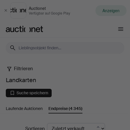
Auctionet
Anzeigen
Schließen
Verfügbar auf Google Play
Auctionet.com
Filtrieren
Landkarten
Landkarten
Suche speichern
Laufende Auktionen
Endpreise
(4 345)
Endpreise
Sortieren