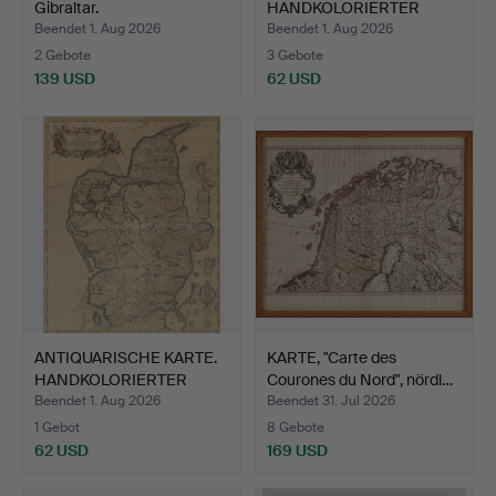
Gibraltar.
HANDKOLORIERTER
KUPFE…
Beendet 1. Aug 2026
Beendet 1. Aug 2026
2 Gebote
3 Gebote
139 USD
62 USD
ANTIQUARISCHE KARTE.
KARTE, "Carte des
HANDKOLORIERTER
Courones du Nord", nördl…
KUPFE…
Beendet 1. Aug 2026
Beendet 31. Jul 2026
1 Gebot
8 Gebote
62 USD
169 USD