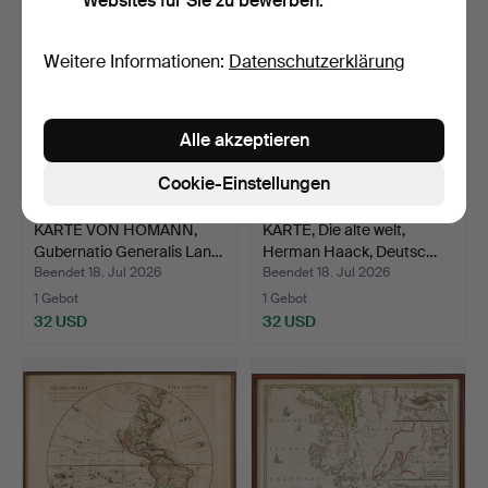
Websites für Sie zu bewerben.
Weitere Informationen:
Datenschutzerklärung
Alle akzeptieren
Cookie-Einstellungen
KARTE VON HOMANN,
KARTE, Die alte welt,
Gubernatio Generalis Lan…
Herman Haack, Deutsc…
Beendet 18. Jul 2026
Beendet 18. Jul 2026
1 Gebot
1 Gebot
32 USD
32 USD