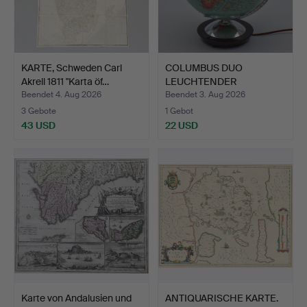
KARTE, Schweden Carl
COLUMBUS DUO
Akrell 1811 "Karta öf…
LEUCHTENDER
ERDGLOBUS, W. KAD…
Beendet 4. Aug 2026
Beendet 3. Aug 2026
3 Gebote
1 Gebot
43 USD
22 USD
Karte von Andalusien und
ANTIQUARISCHE KARTE.