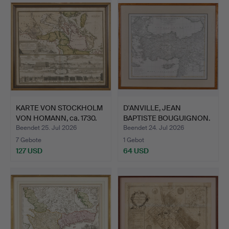
KARTE VON STOCKHOLM
D'ANVILLE, JEAN
VON HOMANN, ca. 1730.
BAPTISTE BOUGUIGNON.
Karte…
Beendet 25. Jul 2026
Beendet 24. Jul 2026
7 Gebote
1 Gebot
127 USD
64 USD