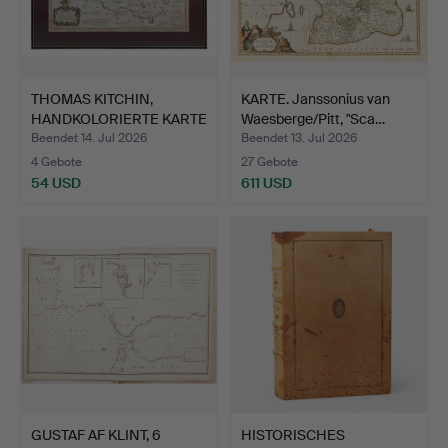
THOMAS KITCHIN,
KARTE. Janssonius van
HANDKOLORIERTE KARTE
Waesberge/Pitt, "Sca…
DER C…
Beendet 14. Jul 2026
Beendet 13. Jul 2026
4 Gebote
27 Gebote
54 USD
611 USD
GUSTAF AF KLINT, 6
HISTORISCHES