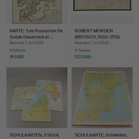
KARTE, "Les Royaumes De
ROBERT MORDEN
Suede Dauemark et …
(BRITISCH, 1650-1703)
'NORFO…
Beendet 7. Jul 2026
Beendet 7. Jul 2026
9 Gebote
8 Gebote
74 USD
122 USD
SCHULKARTEN, 3 Stück,
SCHULKARTE, Schweden,