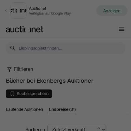
Auctionet
Anzeigen
Schließen
Verfügbar auf Google Play
Auctionet.com
Filtrieren
Bücher
Bücher bei Ekenbergs Auktioner
bei
Suche speichern
Ekenbergs
Laufende Auktionen
Endpreise
(31)
Auktioner
Endpreise
Sortieren