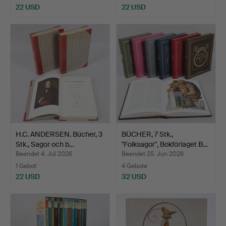
22 USD
22 USD
H.C. ANDERSEN. Bücher, 3
BÜCHER, 7 Stk.,
Stk., Sagor och b…
"Folksagor", Bokförlaget B…
Beendet 4. Jul 2026
Beendet 25. Jun 2026
1 Gebot
4 Gebote
22 USD
32 USD