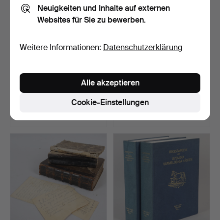
Neuigkeiten und Inhalte auf externen
Websites für Sie zu bewerben.
Weitere Informationen:
Datenschutzerklärung
BÜCHER, 2 Stk.,
BÜCHER, 6+1
Alle akzeptieren
Riksstambok för svenska
halbfranzösische Bände,
va…
"Tause…
Beendet 24. Mai 2026
Beendet 19. Mai 2026
Cookie-Einstellungen
1 Gebot
1 Gebot
22 USD
22 USD