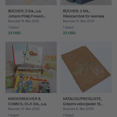
BÜCHER, 3 Stk., u.a.
BÜCHER, 2 Stk.,
Johann Philip Freseni…
Riksstambok för svenska
va…
Beendet 19. Mai 2026
Beendet 13. Mai 2026
1 Gebot
1 Gebot
22 USD
22 USD
KINDERBÜCHER &
KATALOG/PREISLISTE,
COMICS, 31+5 Stk., u.a.
Gripens velocipeder 19…
Kul…
Beendet 10. Mai 2026
Beendet 8. Mai 2026
1 Gebot
1 Gebot