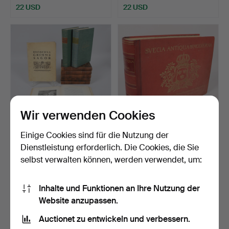
22 USD
22 USD
Wir verwenden Cookies
Einige Cookies sind für die Nutzung der
MÄRCHENBÜCHER, 9 Stk.,
BUCH, "Suecia Antiqua et
H.C. Andersens Märc…
Hodierna", Hans H…
Dienstleistung erforderlich. Die Cookies, die Sie
Beendet 3. Jun 2026
Beendet 26. Mai 2026
selbst verwalten können, werden verwendet, um:
1 Gebot
7 Gebote
22 USD
53 USD
Inhalte und Funktionen an Ihre Nutzung der
Website anzupassen.
Auctionet zu entwickeln und verbessern.