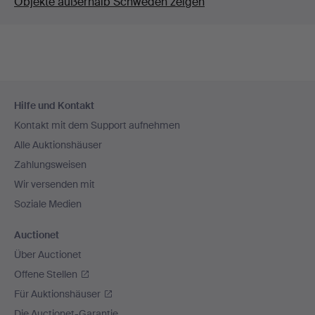
Objekte außerhalb Schweden zeigen
Fußzeilen-
Hilfe und Kontakt
Navigation
Kontakt mit dem Support aufnehmen
Alle Auktionshäuser
Zahlungsweisen
Wir versenden mit
Soziale Medien
Auctionet
Über Auctionet
Offene Stellen
Für Auktionshäuser
Die Auctionet-Garantie