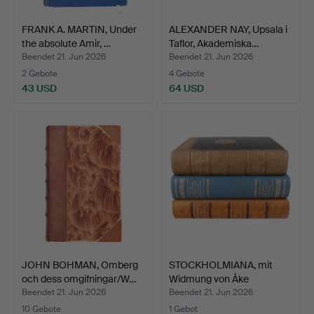
FRANK A. MARTIN, Under
ALEXANDER NAY, Upsala i
the absolute Amir, …
Taflor, Akademiska…
Beendet 21. Jun 2026
Beendet 21. Jun 2026
2 Gebote
4 Gebote
43 USD
64 USD
JOHN BOHMAN, Omberg
STOCKHOLMIANA, mit
och dess omgifningar/W…
Widmung von Åke
Ohlmark…
Beendet 21. Jun 2026
Beendet 21. Jun 2026
10 Gebote
1 Gebot