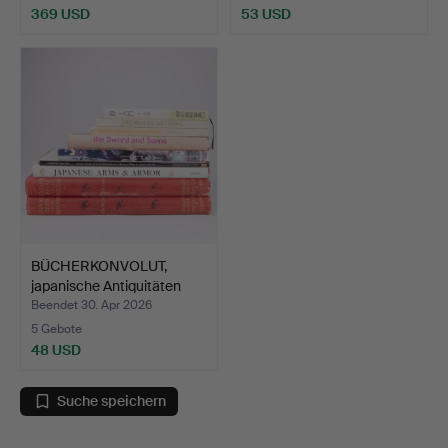
369 USD
53 USD
BÜCHERKONVOLUT,
japanische Antiquitäten
un…
Beendet 30. Apr 2026
5 Gebote
48 USD
Suche speichern