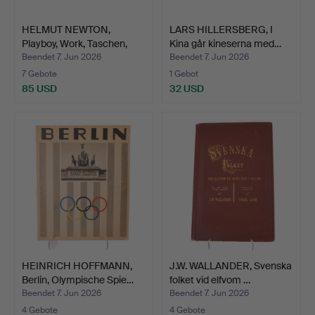
HELMUT NEWTON,
LARS HILLERSBERG, I
Playboy, Work, Taschen,
Kina går kineserna med…
200…
Beendet 7. Jun 2026
Beendet 7. Jun 2026
7 Gebote
1 Gebot
85 USD
32 USD
HEINRICH HOFFMANN,
J.W. WALLANDER, Svenska
Berlin, Olympische Spie…
folket vid elfvom …
Beendet 7. Jun 2026
Beendet 7. Jun 2026
4 Gebote
4 Gebote