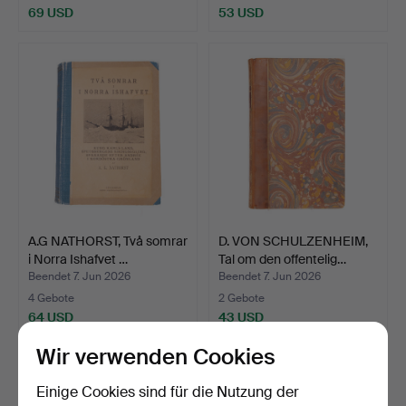
69 USD
53 USD
A.G NATHORST, Två somrar
D. VON SCHULZENHEIM,
i Norra Ishafvet …
Tal om den offentelig…
Beendet 7. Jun 2026
Beendet 7. Jun 2026
4 Gebote
2 Gebote
64 USD
43 USD
Wir verwenden Cookies
Einige Cookies sind für die Nutzung der