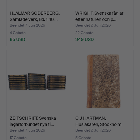
HJALMAR SÖDERBERG,
WRIGHT, Svenska fåglar
Samlade verk, Bd. 1-10.…
efter naturen och p…
Beendet 7. Jun 2026
Beendet 7. Jun 2026
4 Gebote
22 Gebote
85 USD
349 USD
ZEITSCHRIFT, Svenska
C.J HARTMAN,
jägarförbundet nya ti…
Husläkaren, Stockholm
1828.
Beendet 7. Jun 2026
Beendet 7. Jun 2026
17 Gebote
5 Gebote