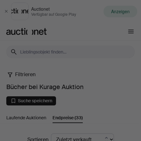
Auctionet
Anzeigen
Schließen
Verfügbar auf Google Play
Auctionet.com
Filtrieren
Bücher
Bücher bei Kurage Auktion
bei
Suche speichern
Kurage
Laufende Auktionen
Endpreise
(33)
Auktion
Endpreise
Sortieren