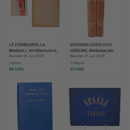
LE CORBUSIER, Le
SVENSKA GODS OCH
Modulor, L´Architecture d…
GÅRDAR, Älvsborgs län,
19…
Beendet 21. Jun 2026
Beendet 21. Jun 2026
1 Gebot
2 Gebote
85 USD
37 USD