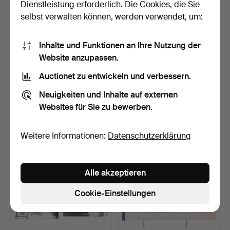
Dienstleistung erforderlich. Die Cookies, die Sie
selbst verwalten können, werden verwendet, um:
Inhalte und Funktionen an Ihre Nutzung der
Website anzupassen.
Auctionet zu entwickeln und verbessern.
KONGL.
OTTO WALCHA, Meissner
VETENSKAPSACADEMIEN
Porzellan, VEB Verla…
Neuigkeiten und Inhalte auf externen
S NYA HANDLINGAR…
Beendet 7. Jun 2026
Beendet 7. Jun 2026
Websites für Sie zu bewerben.
19 Gebote
1 Gebot
275 USD
32 USD
Weitere Informationen:
Datenschutzerklärung
Alle akzeptieren
Cookie-Einstellungen